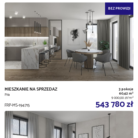
BEZ PROWIZJI
MIESZKANIE NA SPRZEDAŻ
3 pokoje
2
60,42 m
Piła
2
9 000,00 zł/m
543 780 zł
FRP-MS-194715