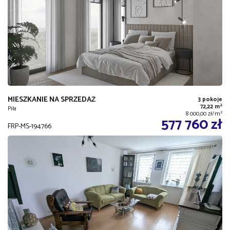
MIESZKANIE NA SPRZEDAŻ
3 pokoje
2
72,22 m
Piła
2
8 000,00 zł/m
577 760 zł
FRP-MS-194766