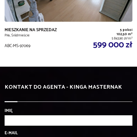
MIESZKANIE NA SPRZEDAŻ
5 pokoi
2
102,50 m
Piła, Śródmieście
2
5 843,90 zł/m
599 000 zł
ABC-MS-97069
KONTAKT DO AGENTA - KINGA MASTERNAK
IMIĘ
E-MAIL