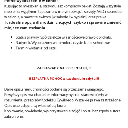
Pełne wyposażenie w cenie!
Kupując to mieszkanie, otrzymujesz kompletny pakiet. Zostają wszystkie
meble (za wyjątkiem tapczanu w małym pokoju), sprzęty AGD i soundbar
w salonie, a nawet telewizory (w salonie i w sypialni) oraz pralka.
To
idealna opcja dla rodzin chcących szybko i sprawnie zmienić
miejsce zamieszkania
.
Status prawny: Spółdzielcze własnościowe prawo do lokalu.
Budynek: Wyposażony w domofon, czyste klatki schodowe.
Termin wydania: od razu.
ZAPRASZAMY NA PREZENTACJĘ !!!
BEZPŁATNA POMOC w uzyskaniu kredytu !!!
Dane opisu nieruchomości podane są przez zamawiającego.
Powyższy opis ma charakter informacyjny i nie stanowi oferty w
rozumieniu przepisów Kodeksu Cywilnego. Wszelkie prawa zastrzeżone!
Opis oraz zdjęcia są własnością biura.
Kopiowanie, powielanie, wykorzystywanie zdjęć i opisu bez zgody autora
zabronione.