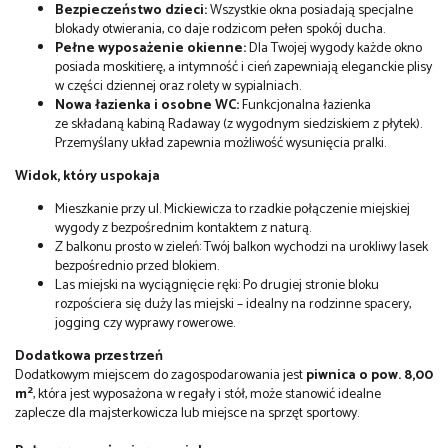
Bezpieczeństwo dzieci:
Wszystkie okna posiadają specjalne
blokady otwierania, co daje rodzicom pełen spokój ducha.
Pełne wyposażenie okienne:
Dla Twojej wygody każde okno
posiada moskitierę, a intymność i cień zapewniają eleganckie plisy
w części dziennej oraz rolety w sypialniach.
Nowa łazienka i osobne WC:
Funkcjonalna łazienka
ze składaną kabiną Radaway (z wygodnym siedziskiem z płytek).
Przemyślany układ zapewnia możliwość wysunięcia pralki.
Widok, który uspokaja
Mieszkanie przy ul. Mickiewicza to rzadkie połączenie miejskiej
wygody z bezpośrednim kontaktem z naturą.
Z balkonu prosto w zieleń: Twój balkon wychodzi na urokliwy lasek
bezpośrednio przed blokiem.
Las miejski na wyciągnięcie ręki: Po drugiej stronie bloku
rozpościera się duży las miejski – idealny na rodzinne spacery,
jogging czy wyprawy rowerowe.
Dodatkowa przestrzeń
Dodatkowym miejscem do zagospodarowania jest
piwnica o pow.
8,00
2
m
, która jest wyposażona w regały i stół, może stanowić idealne
zaplecze dla majsterkowicza lub miejsce na sprzęt sportowy.