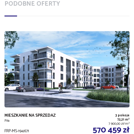
PODOBNE OFERTY
MIESZKANIE NA SPRZEDAŻ
3 pokoje
2
72,21 m
Piła
2
7 900,00 zł/m
570 459 zł
FRP-MS-194671