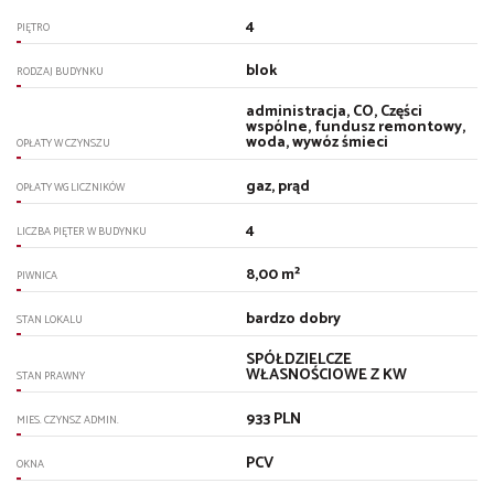
4
PIĘTRO
blok
RODZAJ BUDYNKU
administracja, CO, Części
wspólne, fundusz remontowy,
woda, wywóz śmieci
OPŁATY W CZYNSZU
gaz, prąd
OPŁATY WG LICZNIKÓW
4
LICZBA PIĘTER W BUDYNKU
8,00 m²
PIWNICA
bardzo dobry
STAN LOKALU
SPÓŁDZIELCZE
WŁASNOŚCIOWE Z KW
STAN PRAWNY
933 PLN
MIES. CZYNSZ ADMIN.
PCV
OKNA