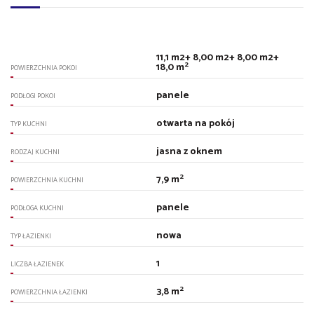
11,1 m2+ 8,00 m2+ 8,00 m2+
2
18,0 m
POWIERZCHNIA POKOI
panele
PODŁOGI POKOI
otwarta na pokój
TYP KUCHNI
jasna z oknem
RODZAJ KUCHNI
2
7,9 m
POWIERZCHNIA KUCHNI
panele
PODŁOGA KUCHNI
nowa
TYP ŁAZIENKI
1
LICZBA ŁAZIENEK
2
3,8 m
POWIERZCHNIA ŁAZIENKI