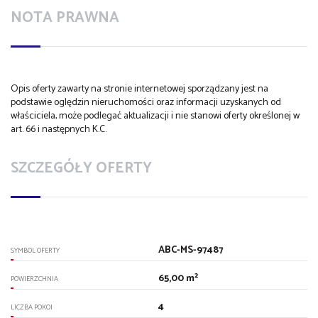
NOTA PRAWNA
Opis oferty zawarty na stronie internetowej sporządzany jest na
podstawie oględzin nieruchomości oraz informacji uzyskanych od
właściciela, może podlegać aktualizacji i nie stanowi oferty określonej w
art. 66 i następnych K.C.
SZCZEGÓŁY OFERTY
ABC-MS-97487
SYMBOL OFERTY
65,00 m²
POWIERZCHNIA
4
LICZBA POKOI