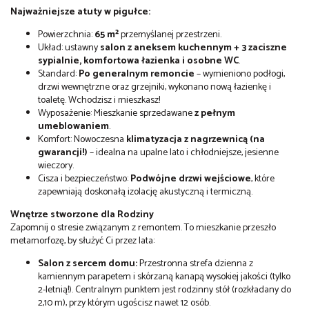
Najważniejsze atuty w pigułce:
Powierzchnia:
65 m²
przemyślanej przestrzeni.
Układ: ustawny
salon z aneksem kuchennym + 3 zaciszne
sypialnie, komfortowa łazienka i osobne WC
.
Standard:
Po generalnym remoncie
– wymieniono podłogi,
drzwi wewnętrzne oraz grzejniki, wykonano nową łazienkę i
toaletę. Wchodzisz i mieszkasz!
Wyposażenie: Mieszkanie sprzedawane
z pełnym
umeblowaniem
.
Komfort: Nowoczesna
klimatyzacja z nagrzewnicą (na
gwarancji!)
– idealna na upalne lato i chłodniejsze, jesienne
wieczory.
Cisza i bezpieczeństwo:
Podwójne drzwi wejściowe
, które
zapewniają doskonałą izolację akustyczną i termiczną.
Wnętrze stworzone dla Rodziny
Zapomnij o stresie związanym z remontem. To mieszkanie przeszło
metamorfozę, by służyć Ci przez lata:
Salon z sercem domu:
Przestronna strefa dzienna z
kamiennym parapetem i skórzaną kanapą wysokiej jakości (tylko
2-letnią!). Centralnym punktem jest rodzinny stół (rozkładany do
2,10 m), przy którym ugościsz nawet 12 osób.