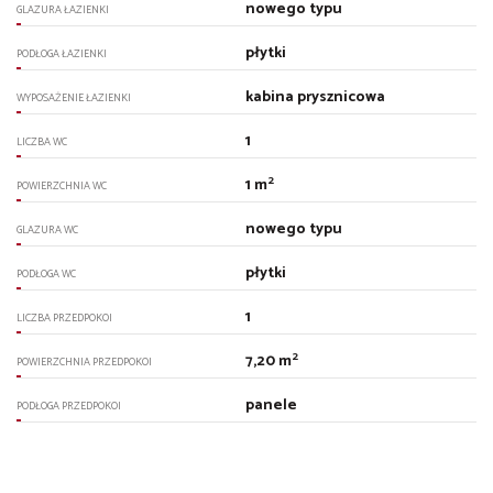
nowego typu
GLAZURA ŁAZIENKI
płytki
PODŁOGA ŁAZIENKI
kabina prysznicowa
WYPOSAŻENIE ŁAZIENKI
1
LICZBA WC
2
1 m
POWIERZCHNIA WC
nowego typu
GLAZURA WC
płytki
PODŁOGA WC
1
LICZBA PRZEDPOKOI
2
7,20 m
POWIERZCHNIA PRZEDPOKOI
panele
PODŁOGA PRZEDPOKOI