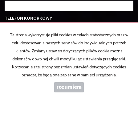
TELEFON KOMÓRKOWY
Ta strona wykorzystuje pliki cookies w celach statystycznych oraz w
KOD ZABEZPIECZAJĄCY
celu dostosowania naszych serwisów do indywidualnych potrzeb
klientów. Zmiany ustawień dotyczących plików cookie można
dokonać w dowolnej chwili modyfikując ustawienia przeglądarki.
WIADOMOŚĆ
Korzystanie z tej strony bez zmian ustawień dotyczących cookies
oznacza, że będą one zapisane w pamięci urządzenia.
rozumiem
WYRAŻAM ZGODĘ NA PRZETWARZANIE PODANYCH PRZEZE MNIE
DANYCH OSOBOWYCH. ADMINISTRATOREM DANYCH JEST ABC
NIERUCHOMOŚCI S.C. IWONA PŁACZEK MAREK PARDO. MAM
PRAWO DOSTĘPU DO SWOICH DANYCH I ICH POPRAWIANIA.
PODANIE DANYCH JEST DOBROWOLNE. DANE ZBIERANE SĄ W