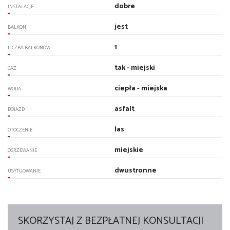
dobre
INSTALACJE
jest
BALKON
1
LICZBA BALKONÓW
tak - miejski
GAZ
ciepła - miejska
WODA
asfalt
DOJAZD
las
OTOCZENIE
miejskie
OGRZEWANIE
dwustronne
USYTUOWANIE
SKORZYSTAJ Z BEZPŁATNEJ KONSULTACJI