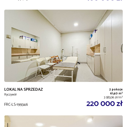
LOKAL NA SPRZEDAŻ
2 pokoje
2
61,40 m
Ryczywół
2
3 583,06 zł/m
220 000 zł
FRC-LS-199346