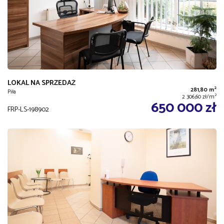
LOKAL NA SPRZEDAŻ
2
281,80 m
Piła
2
2 306,60 zł/m
650 000 zł
FRP-LS-198902