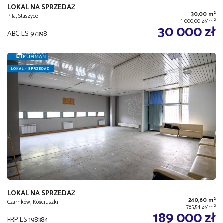
LOKAL NA SPRZEDAŻ
2
30,00 m
Piła, Staszyce
2
1 000,00 zł/m
30 000 zł
ABC-LS-97398
LOKAL NA SPRZEDAŻ
2
240,60 m
Czarnków, Kościuszki
2
785,54 zł/m
189 000 zł
FRP-LS-198384