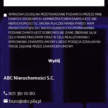
WYRAŻAM ZGODĘ NA PRZETWARZANIE PODANYCH PRZEZE MNIE
DANYCH OSOBOWYCH. ADMINISTRATOREM DANYCH JEST ABC
NIERUCHOMOŚCI S.C. IWONA PŁACZEK MAREK PARDO. MAM
PRAWO DOSTĘPU DO SWOICH DANYCH I ICH POPRAWIANIA.
PODANIE DANYCH JEST DOBROWOLNE. DANE ZBIERANE SĄ W
CELU MARKETINGOWYM ORAZ W CELU REALIZOWANIA I
WYKONANIA ZAWARTEJ UMOWY LUB DO PODJĘCIA DZIAŁAŃ NA
TWOJE ŻĄDANIE PRZED ZAWARCIEM UMOWY.
ABC Nieruchomości S.C.
(67) 351 10 80
biuro@abc.pila.pl