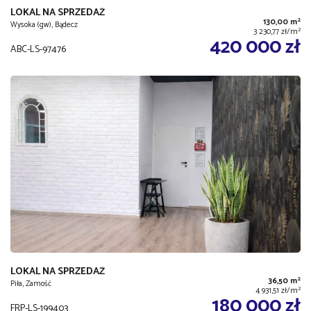
LOKAL NA SPRZEDAŻ
2
130,00 m
Wysoka (gw), Bądecz
2
3 230,77 zł/m
420 000 zł
ABC-LS-97476
LOKAL NA SPRZEDAŻ
2
36,50 m
Piła, Zamość
2
4 931,51 zł/m
180 000 zł
FRP-LS-199403