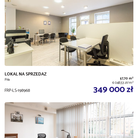
LOKAL NA SPRZEDAŻ
2
57,70 m
Piła
2
6 048,53 zł/m
349 000 zł
FRP-LS-198968