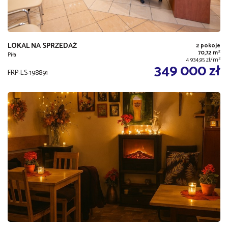
LOKAL NA SPRZEDAŻ
2 pokoje
2
70,72 m
Piła
2
4 934,95 zł/m
349 000 zł
FRP-LS-198891