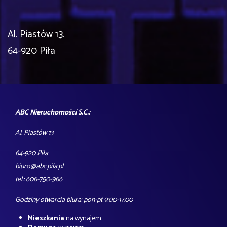
Al. Piastów 13.
64-920 Piła
ABC Nieruchomości S.C.:
Al. Piastów 13
64-920 Piła
biuro@abc.pila.pl
tel.: 606-750-966
Godziny otwarcia biura: pon-pt 9:00-17:00
Mieszkania
na wynajem