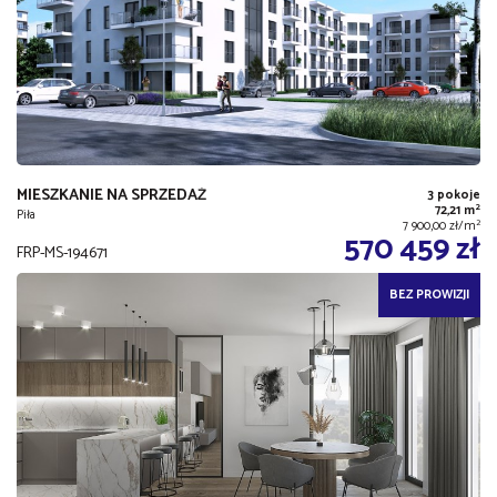
MIESZKANIE NA SPRZEDAŻ
3 pokoje
2
72,21 m
Piła
2
7 900,00 zł/m
570 459 zł
FRP-MS-194671
BEZ PROWIZJI