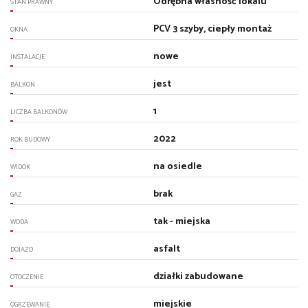
Odrębna własność lokalu
STAN PRAWNY
PCV 3 szyby, ciepły montaż
OKNA
nowe
INSTALACJE
jest
BALKON
1
LICZBA BALKONÓW
2022
ROK BUDOWY
na osiedle
WIDOK
brak
GAZ
tak - miejska
WODA
asfalt
DOJAZD
działki zabudowane
OTOCZENIE
miejskie
OGRZEWANIE