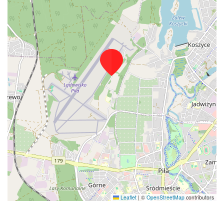
Leaflet
|
©
OpenStreetMap
contributors