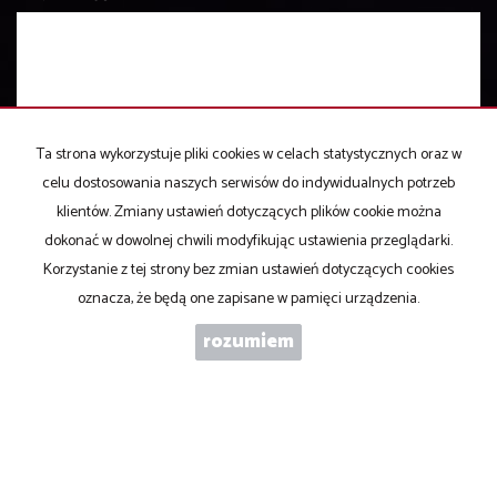
Ta strona wykorzystuje pliki cookies w celach statystycznych oraz w
WYRAŻAM ZGODĘ NA PRZETWARZANIE PODANYCH PRZEZE MNIE
DANYCH OSOBOWYCH. ADMINISTRATOREM DANYCH JEST ABC
celu dostosowania naszych serwisów do indywidualnych potrzeb
NIERUCHOMOŚCI S.C. IWONA PŁACZEK MAREK PARDO. MAM
klientów. Zmiany ustawień dotyczących plików cookie można
PRAWO DOSTĘPU DO SWOICH DANYCH I ICH POPRAWIANIA.
dokonać w dowolnej chwili modyfikując ustawienia przeglądarki.
PODANIE DANYCH JEST DOBROWOLNE. DANE ZBIERANE SĄ W
CELU MARKETINGOWYM ORAZ W CELU REALIZOWANIA I
Korzystanie z tej strony bez zmian ustawień dotyczących cookies
WYKONANIA ZAWARTEJ UMOWY LUB DO PODJĘCIA DZIAŁAŃ NA
oznacza, że będą one zapisane w pamięci urządzenia.
TWOJE ŻĄDANIE PRZED ZAWARCIEM UMOWY.
rozumiem
ABC Nieruchomości S.C.: