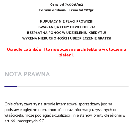
Ceny od 7500zł/m2
Termin oddania: II kwartał 2025r.
KUPUJĄCY NIE PŁACI PROWIZJI!
GWARANCJA CENY DEWELOPERA!
BEZPŁATNA POMOC W UDZIELENIU KREDYTU!
WYCENA NIERUCHOMOŚCI I UBEZPIECZENIE GRATIS!
Osiedle Lotników II to nowoczesna architektura w otoczeniu
zieleni.
NOTA PRAWNA
Opis oferty zawarty na stronie internetowej sporządzany jest na
podstawie oględzin nieruchomości oraz informacji uzyskanych od
właściciela, może podlegać aktualizacji i nie stanowi oferty określonej w
art. 66 i następnych K.C.