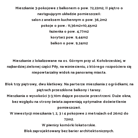
Mieszkanie 3-pokojowe z balkonem o pow. 72,22m2, II piętro o
następującym układzie pomieszczeń:
salon z aneksem kuchennym o pow. 36,2m2
pokoje o pow.: 11,36m2+10,45m2
łazienka o pow. 4,77m2
korytarz pow. 9,44m2
balkon o pow. 9,24m2
Mieszkanie z lokalizowane na os. Górnym przy ul. Kołobrzeskiej, w
najbardziej zielonej części Piły, na wzniesieniu, z którego rozpościera się
niepowtarzalny widok na panoramę miasta.
Blok trzy piętrowy, dwu klatkowy. Na parterze mieszkania z ogródkami, na
piętrach przeszklone balkony i tarasy.
Mieszkania o wysokości 3-3,10m dające poczucie przestrzeni. Duże okna,
bez względu na strony świata zapewniają optymalne doświetlenie
pomieszczeń.
W inwestycji mieszkania 1, 2, 3 i 4 pokojowe z metrażach od 26m2 do
72m2.
W piwnicy komórki lokatorskie.
Blok zaprojektowany bez barier architektonicznych.