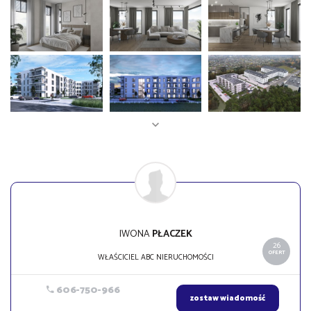
IWONA
PŁACZEK
26
OFERT
WŁAŚCICIEL ABC NIERUCHOMOŚCI
606-750-966
zostaw wiadomość