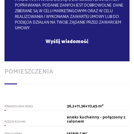
POPRAWIANIA. PODANIE DANYCH JEST DOBROWOLNE. DANE
ZBIERANE SĄ W CELU MARKETINGOWYM ORAZ W CELU
REALIZOWANIA I WYKONANIA ZAWARTEJ UMOWY LUB DO
PODJĘCIA DZIAŁAŃ NA TWOJE ŻĄDANIE PRZED ZAWARCIEM
UMOWY.
POMIESZCZENIA
2
36,2+11,36+10,45 m
POWIERZCHNIA POKOI
aneks kuchenny - połączony z
salonem
RODZAJ KUCHNI
razem z wc
TYP ŁAZIENKI