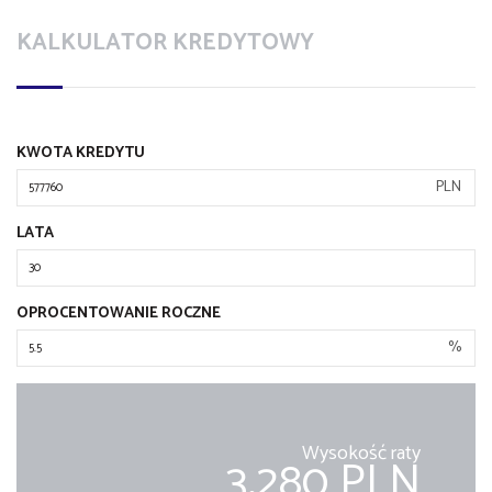
KALKULATOR KREDYTOWY
KWOTA KREDYTU
PLN
LATA
OPROCENTOWANIE ROCZNE
%
Wysokość raty
3,280 PLN