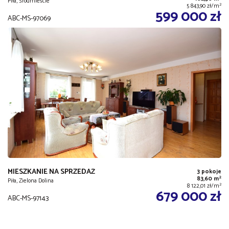
Piła, Śródmieście
2
5 843,90 zł/m
599 000 zł
ABC-MS-97069
MIESZKANIE NA SPRZEDAŻ
3 pokoje
2
83,60 m
Piła, Zielona Dolina
2
8 122,01 zł/m
679 000 zł
ABC-MS-97143