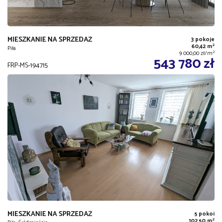
MIESZKANIE NA SPRZEDAŻ
3 pokoje
2
60,42 m
Piła
2
9 000,00 zł/m
543 780 zł
FRP-MS-194715
MIESZKANIE NA SPRZEDAŻ
5 pokoi
2
102,50 m