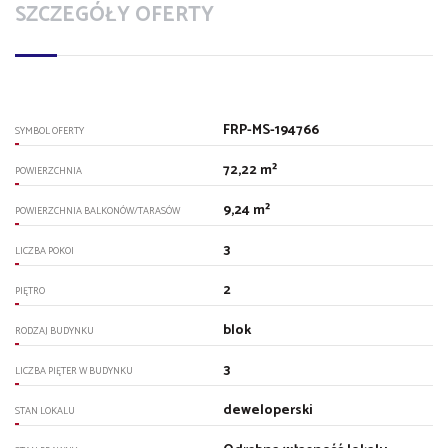
SZCZEGÓŁY OFERTY
FRP-MS-194766
SYMBOL OFERTY
72,22 m²
POWIERZCHNIA
9,24 m²
POWIERZCHNIA BALKONÓW/TARASÓW
3
LICZBA POKOI
2
PIĘTRO
blok
RODZAJ BUDYNKU
3
LICZBA PIĘTER W BUDYNKU
deweloperski
STAN LOKALU