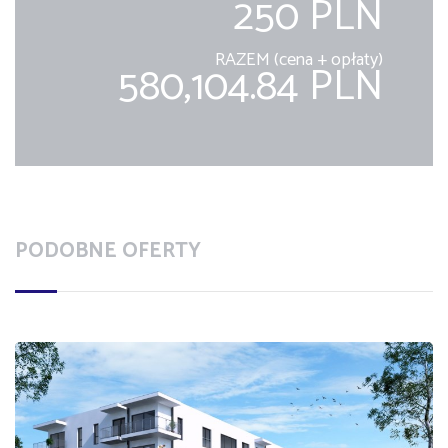
250 PLN
RAZEM (cena + opłaty)
580,104.84 PLN
PODOBNE OFERTY