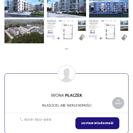
IWONA
PŁACZEK
26
OFERT
WŁAŚCICIEL ABC NIERUCHOMOŚCI
606-750-966
zostaw wiadomość