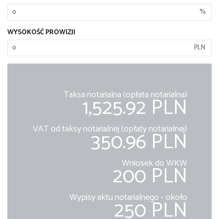
%
WYSOKOŚĆ PROWIZJI
PLN
Taksa notarialna (opłata notarialna)
1,525.92 PLN
VAT od taksy notarialnej (opłaty notarialnej)
350.96 PLN
Wniosek do WKW
200 PLN
Wypisy aktu notarialnego - około
250 PLN