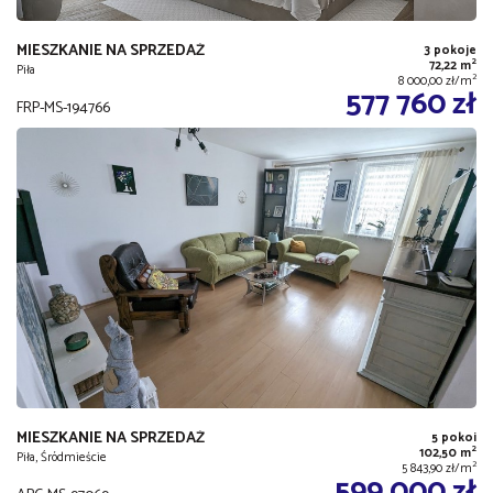
MIESZKANIE NA SPRZEDAŻ
3 pokoje
2
72,22 m
Piła
2
8 000,00 zł/m
577 760 zł
FRP-MS-194766
MIESZKANIE NA SPRZEDAŻ
5 pokoi
2
102,50 m
Piła, Śródmieście
2
5 843,90 zł/m
599 000 zł