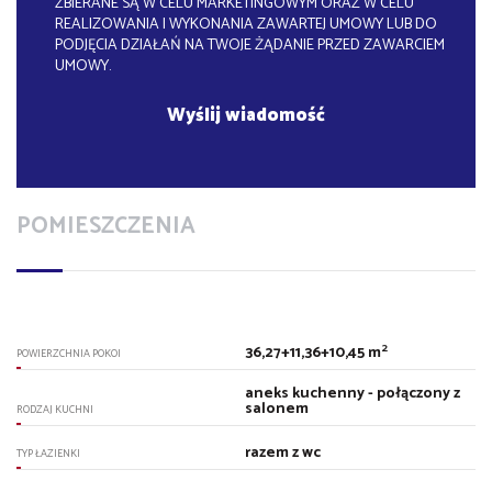
ZBIERANE SĄ W CELU MARKETINGOWYM ORAZ W CELU
REALIZOWANIA I WYKONANIA ZAWARTEJ UMOWY LUB DO
PODJĘCIA DZIAŁAŃ NA TWOJE ŻĄDANIE PRZED ZAWARCIEM
UMOWY.
POMIESZCZENIA
2
36,27+11,36+10,45 m
POWIERZCHNIA POKOI
aneks kuchenny - połączony z
salonem
RODZAJ KUCHNI
razem z wc
TYP ŁAZIENKI