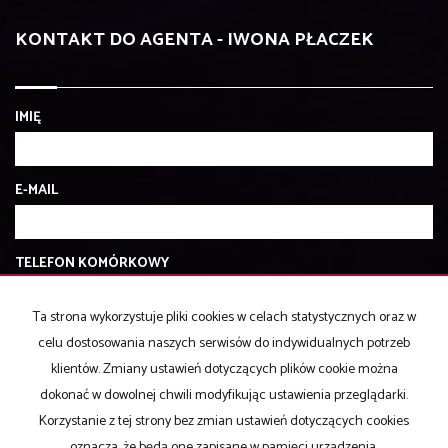
KONTAKT DO AGENTA - IWONA PŁACZEK
IMIĘ
E-MAIL
TELEFON KOMÓRKOWY
Ta strona wykorzystuje pliki cookies w celach statystycznych oraz w
KOD ZABEZPIECZAJĄCY
celu dostosowania naszych serwisów do indywidualnych potrzeb
klientów. Zmiany ustawień dotyczących plików cookie można
dokonać w dowolnej chwili modyfikując ustawienia przeglądarki.
WIADOMOŚĆ
Korzystanie z tej strony bez zmian ustawień dotyczących cookies
oznacza, że będą one zapisane w pamięci urządzenia.