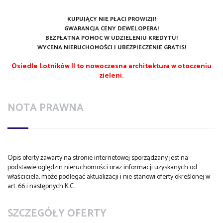
KUPUJĄCY NIE PŁACI PROWIZJI!
GWARANCJA CENY DEWELOPERA!
BEZPŁATNA POMOC W UDZIELENIU KREDYTU!
WYCENA NIERUCHOMOŚCI I UBEZPIECZENIE GRATIS!
Osiedle Lotników II to nowoczesna architektura w otoczeniu
zieleni.
NOTA PRAWNA
Opis oferty zawarty na stronie internetowej sporządzany jest na
podstawie oględzin nieruchomości oraz informacji uzyskanych od
właściciela, może podlegać aktualizacji i nie stanowi oferty określonej w
art. 66 i następnych K.C.
SZCZEGÓŁY OFERTY