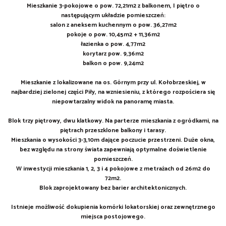
Mieszkanie 3-pokojowe o pow. 72,21m2 z balkonem, I piętro o
następującym układzie pomieszczeń:
salon z aneksem kuchennym o pow. 36,27m2
pokoje o pow. 10,45m2 + 11,36m2
łazienka o pow. 4,77m2
korytarz pow. 9,36m2
balkon o pow. 9,24m2
Mieszkanie z lokalizowane na os. Górnym przy ul. Kołobrzeskiej, w
najbardziej zielonej części Piły, na wzniesieniu, z którego rozpościera się
niepowtarzalny widok na panoramę miasta.
Blok trzy piętrowy, dwu klatkowy. Na parterze mieszkania z ogródkami, na
piętrach przeszklone balkony i tarasy.
Mieszkania o wysokości 3-3,10m dające poczucie przestrzeni. Duże okna,
bez względu na strony świata zapewniają optymalne doświetlenie
pomieszczeń.
W inwestycji mieszkania 1, 2, 3 i 4 pokojowe z metrażach od 26m2 do
72m2.
Blok zaprojektowany bez barier architektonicznych.
Istnieje możliwość dokupienia komórki lokatorskiej oraz zewnętrznego
miejsca postojowego.