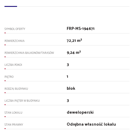
FRP-MS-194671
SYMBOL OFERTY
72,21 m²
POWIERZCHNIA
9,24 m²
POWIERZCHNIA BALKONÓW/TARASÓW
3
LICZBA POKOI
1
PIĘTRO
blok
RODZAJ BUDYNKU
3
LICZBA PIĘTER W BUDYNKU
deweloperski
STAN LOKALU
Odrębna własność lokalu
STAN PRAWNY