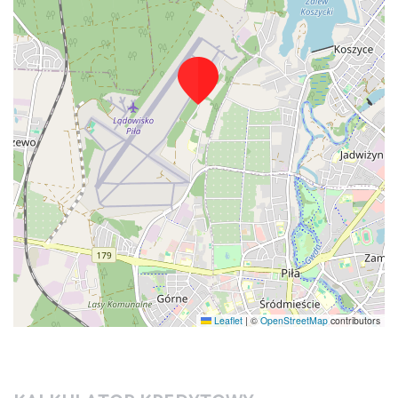
Leaflet
|
©
OpenStreetMap
contributors