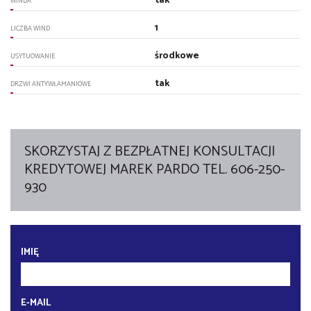
tak
WINDA
1
LICZBA WIND
środkowe
USYTUOWANIE
tak
DRZWI ANTYWŁAMANIOWE
SKORZYSTAJ Z BEZPŁATNEJ KONSULTACJI
KREDYTOWEJ MAREK PARDO TEL. 606-250-
930
IMIĘ
E-MAIL