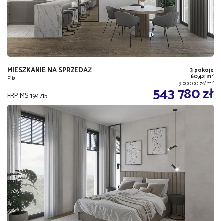
MIESZKANIE NA SPRZEDAŻ
3 pokoje
2
60,42 m
Piła
2
9 000,00 zł/m
543 780 zł
FRP-MS-194715