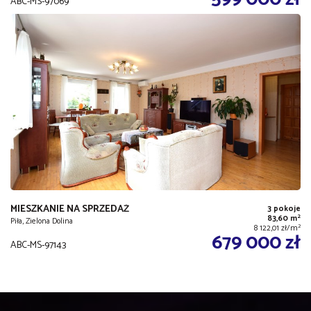
ABC-MS-97069
MIESZKANIE NA SPRZEDAŻ
3 pokoje
2
83,60 m
Piła, Zielona Dolina
2
8 122,01 zł/m
679 000 zł
ABC-MS-97143