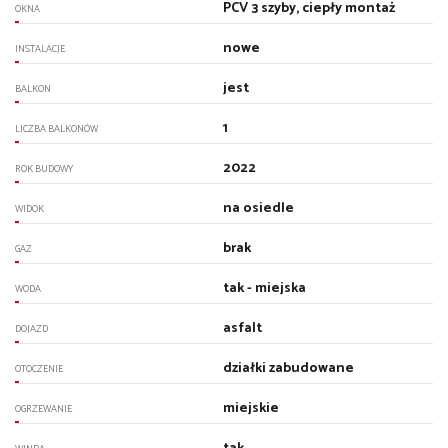
PCV 3 szyby, ciepły montaż
OKNA
nowe
INSTALACJE
jest
BALKON
1
LICZBA BALKONÓW
2022
ROK BUDOWY
na osiedle
WIDOK
brak
GAZ
tak - miejska
WODA
asfalt
DOJAZD
działki zabudowane
OTOCZENIE
miejskie
OGRZEWANIE