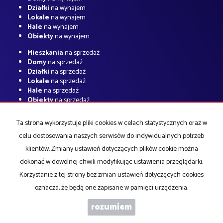
Działki
na wynajem
Lokale
na wynajem
Hale
na wynajem
Obiekty
na wynajem
Mieszkania
na sprzedaż
Domy
na sprzedaż
Działki
na sprzedaż
Lokale
na sprzedaż
Hale
na sprzedaż
Obiekty
na sprzedaż
Strona główna
O firmie
notatnik
Kup
Sprzedaj
Kredyty
Kontakt
Ta strona wykorzystuje pliki cookies w celach statystycznych oraz w
celu dostosowania naszych serwisów do indywidualnych potrzeb
klientów. Zmiany ustawień dotyczących plików cookie można
ABC Nieruchomości Piła
2026
Program dla biur nieruchomości
dokonać w dowolnej chwili modyfikując ustawienia przeglądarki.
Galactica Virgo
Korzystanie z tej strony bez zmian ustawień dotyczących cookies
oznacza, że będą one zapisane w pamięci urządzenia.
rozumiem