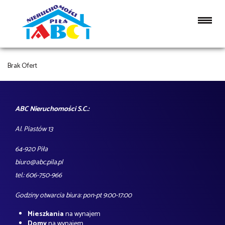
NOTATNIK
Brak Ofert
ABC Nieruchomości S.C.:
Al. Piastów 13
64-920 Piła
biuro@abc.pila.pl
tel.: 606-750-966
Godziny otwarcia biura: pon-pt 9:00-17:00
Mieszkania
na wynajem
Domy
na wynajem