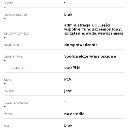
1
PIĘTRO
blok
RODZAJ BUDYNKU
administracja, CO, Części
wspólne, fundusz remontowy,
sprzątanie, woda, wywóz śmieci
OPŁATY W CZYNSZU
do wprowadzenia
STAN LOKALU
Spółdzielcze własnościowe
STAN PRAWNY
900 PLN
MIES. CZYNSZ ADMIN.
PCV
OKNA
jest
BALKON
1
LICZBA BALKONÓW
na osiedle
WIDOK
brak
GAZ