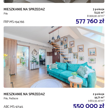
MIESZKANIE NA SPRZEDAŻ
3 pokoje
2
72,22 m
Piła
2
8 000,00 zł/m
577 760 zł
FRP-MS-194766
MIESZKANIE NA SPRZEDAŻ
2 pokoje
2
55,71 m
Piła, Podlasie
2
9 872,55 zł/m
550 000 zł
ABC-MS-97145