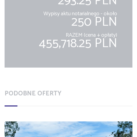
293.25 PLN
Wypisy aktu notarialnego - około
250 PLN
RAZEM (cena + opłaty)
455,718.25 PLN
PODOBNE OFERTY