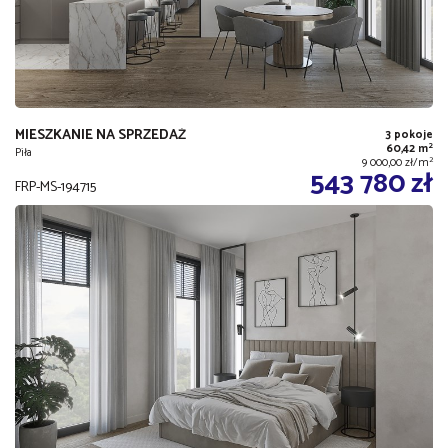
MIESZKANIE NA SPRZEDAŻ
3 pokoje
2
60,42 m
Piła
2
9 000,00 zł/m
543 780 zł
FRP-MS-194715