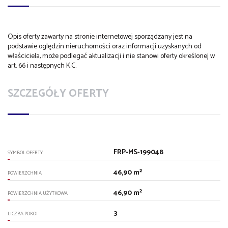
Opis oferty zawarty na stronie internetowej sporządzany jest na
podstawie oględzin nieruchomości oraz informacji uzyskanych od
właściciela, może podlegać aktualizacji i nie stanowi oferty określonej w
art. 66 i następnych K.C.
SZCZEGÓŁY OFERTY
FRP-MS-199048
SYMBOL OFERTY
46,90 m²
POWIERZCHNIA
46,90 m²
POWIERZCHNIA UŻYTKOWA
3
LICZBA POKOI