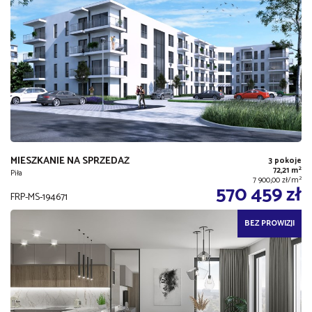
MIESZKANIE NA SPRZEDAŻ
3 pokoje
2
72,21 m
Piła
2
7 900,00 zł/m
570 459 zł
FRP-MS-194671
BEZ PROWIZJI