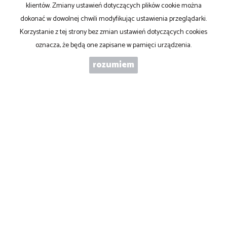
klientów. Zmiany ustawień dotyczących plików cookie można
dokonać w dowolnej chwili modyfikując ustawienia przeglądarki.
WIADOMOŚĆ
Korzystanie z tej strony bez zmian ustawień dotyczących cookies
oznacza, że będą one zapisane w pamięci urządzenia.
rozumiem
WYRAŻAM ZGODĘ NA PRZETWARZANIE PODANYCH PRZEZE MNIE
DANYCH OSOBOWYCH. ADMINISTRATOREM DANYCH JEST ABC
NIERUCHOMOŚCI S.C. IWONA PŁACZEK MAREK PARDO. MAM
PRAWO DOSTĘPU DO SWOICH DANYCH I ICH POPRAWIANIA.
PODANIE DANYCH JEST DOBROWOLNE. DANE ZBIERANE SĄ W
CELU MARKETINGOWYM ORAZ W CELU REALIZOWANIA I
WYKONANIA ZAWARTEJ UMOWY LUB DO PODJĘCIA DZIAŁAŃ NA
TWOJE ŻĄDANIE PRZED ZAWARCIEM UMOWY.