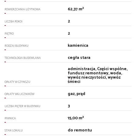
62,37 m²
POWIERZCHNIA UŻYTKOWA
2
LICZBA POKOI
2
PIĘTRO
kamienica
RODZAJ BUDYNKU
cegła stara
TECHNOLOGIA BUDOWLANA
administracja, Części wspólne,
fundusz remontowy, woda,
wywóz nieczystości, wywóz
śmieci
OPŁATY W CZYNSZU
gaz, prąd
OPŁATY WG LICZNIKÓW
3
LICZBA PIĘTER W BUDYNKU
15,00 m²
PIWNICA
do remontu
STAN LOKALU