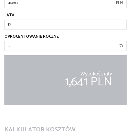
PLN
LATA
OPROCENTOWANIE ROCZNE
%
Wysokość raty
1,641 PLN
KALKULATOR KOSZTÓW