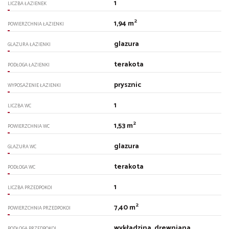
1
LICZBA ŁAZIENEK
2
1,94 m
POWIERZCHNIA ŁAZIENKI
glazura
GLAZURA ŁAZIENKI
terakota
PODŁOGA ŁAZIENKI
prysznic
WYPOSAŻENIE ŁAZIENKI
1
LICZBA WC
2
1,53 m
POWIERZCHNIA WC
glazura
GLAZURA WC
terakota
PODŁOGA WC
1
LICZBA PRZEDPOKOI
2
7,40 m
POWIERZCHNIA PRZEDPOKOI
wykładzina, drewniana
PODŁOGA PRZEDPOKOI