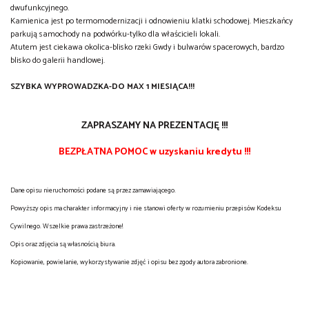
dwufunkcyjnego.
Kamienica jest po termomodernizacji i odnowieniu klatki schodowej. Mieszkańcy
parkują samochody na podwórku-tylko dla właścicieli lokali.
Atutem jest ciekawa okolica-blisko rzeki Gwdy i bulwarów spacerowych, bardzo
blisko do galerii handlowej.
SZYBKA WYPROWADZKA-DO MAX 1 MIESIĄCA!!!
ZAPRASZAMY NA PREZENTACJĘ !!!
BEZPŁATNA POMOC w uzyskaniu kredytu !!!
Dane opisu nieruchomości podane są przez zamawiającego.
Powyższy opis ma charakter informacyjny i nie stanowi oferty w rozumieniu przepisów Kodeksu
Cywilnego. Wszelkie prawa zastrzeżone!
Opis oraz zdjęcia są własnością biura.
Kopiowanie, powielanie, wykorzystywanie zdjęć i opisu bez zgody autora zabronione.