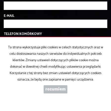
E-MAIL
TELEFON KOMÓRKOWY
Ta strona wykorzystuje pliki cookies w celach statystycznych oraz w
KOD ZABEZPIECZAJĄCY
celu dostosowania naszych serwisów do indywidualnych potrzeb
klientów. Zmiany ustawień dotyczących plików cookie można
dokonać w dowolnej chwili modyfikując ustawienia przeglądarki.
WIADOMOŚĆ
Korzystanie z tej strony bez zmian ustawień dotyczących cookies
oznacza, że będą one zapisane w pamięci urządzenia.
rozumiem
WYRAŻAM ZGODĘ NA PRZETWARZANIE PODANYCH PRZEZE MNIE