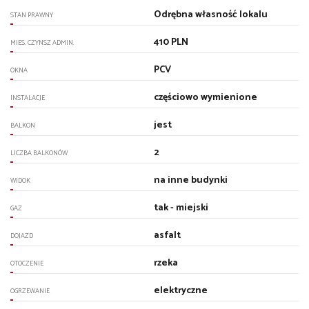
Odrębna własność lokalu
STAN PRAWNY
410 PLN
MIES. CZYNSZ ADMIN.
PCV
OKNA
częściowo wymienione
INSTALACJE
jest
BALKON
2
LICZBA BALKONÓW
na inne budynki
WIDOK
tak - miejski
GAZ
asfalt
DOJAZD
rzeka
OTOCZENIE
elektryczne
OGRZEWANIE