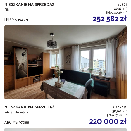
MIESZKANIE NA SPRZEDAŻ
1 pokój
2
29,37 m
Piła
2
8 600,00 zł/m
252 582 zł
FRP-MS-194771
MIESZKANIE NA SPRZEDAŻ
2 pokoje
2
38,00 m
Piła, Śródmieśćie
2
5 789,47 zł/m
220 000 zł
ABC-MS-97088