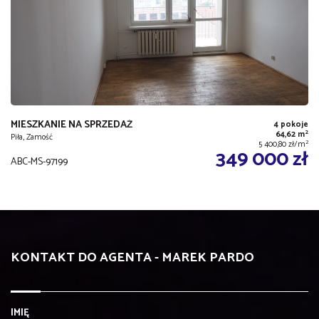
MIESZKANIE NA SPRZEDAŻ
4 pokoje
2
64,62 m
Piła, Zamość
2
5 400,80 zł/m
349 000 zł
ABC-MS-97199
KONTAKT DO AGENTA - MAREK PARDO
IMIĘ