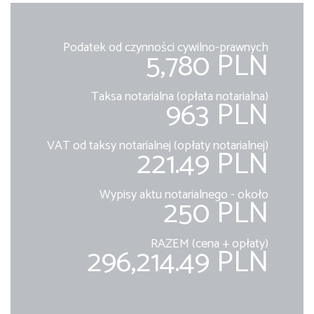
Podatek od czynności cywilno-prawnych
5,780 PLN
Taksa notarialna (opłata notarialna)
963 PLN
VAT od taksy notarialnej (opłaty notarialnej)
221.49 PLN
Wypisy aktu notarialnego - około
250 PLN
RAZEM (cena + opłaty)
296,214.49 PLN