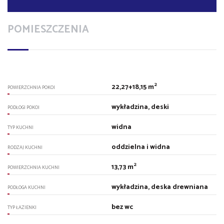
POMIESZCZENIA
2
22,27+18,15 m
POWIERZCHNIA POKOI
wykładzina, deski
PODŁOGI POKOI
widna
TYP KUCHNI
oddzielna i widna
RODZAJ KUCHNI
2
13,73 m
POWIERZCHNIA KUCHNI
wykładzina, deska drewniana
PODŁOGA KUCHNI
bez wc
TYP ŁAZIENKI