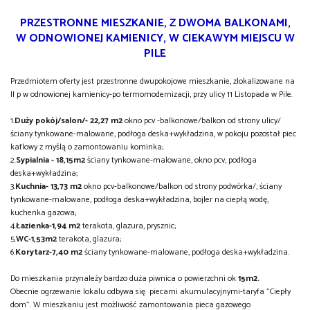
PRZESTRONNE MIESZKANIE, Z DWOMA BALKONAMI,
W ODNOWIONEJ KAMIENICY, W CIEKAWYM MIEJSCU W
PILE
Przedmiotem oferty jest przestronne
dwupokojowe
mieszkanie, zlokalizowane na
II p w odnowionej kamienicy-po termomodernizacji, przy ulicy 11 Listopada w Pile.
1.
Duży pokój/salon/-
22,27 m2
okno pcv -balkonowe/balkon od strony ulicy/
ściany tynkowane-malowane, podłoga deska+wykładzina, w pokoju pozostał piec
kaflowy z myślą o zamontowaniu kominka;
2.
Sypialnia - 18,15m2
ściany tynkowane-malowane, okno pcv, podłoga
deska+wykładzina;
3.
Kuchnia-
13,73 m2
okno pcv-balkonowe/balkon od strony podwórka/, ściany
tynkowane-malowane, podłoga deska+wykładzina, bojler na ciepłą wodę,
kuchenka gazowa;
4.
Łazienka-1,94 m2
terakota, glazura, prysznic;
5.
WC-1,53m2
terakota, glazura;
6.
Korytarz-7,40 m2
ściany tynkowane-malowane, podłoga deska+wykładzina.
Do mieszkania przynależy bardzo duża piwnica o powierzchni ok
15m2.
Obecnie ogrzewanie lokalu odbywa się piecami akumulacyjnymi-taryfa "Ciepły
dom". W mieszkaniu jest możliwość zamontowania pieca gazowego