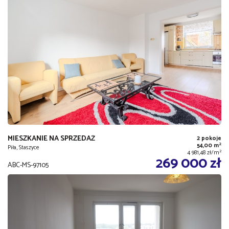
MIESZKANIE NA SPRZEDAŻ
2 pokoje
2
54,00 m
Piła, Staszyce
2
4 981,48 zł/m
269 000 zł
ABC-MS-97105