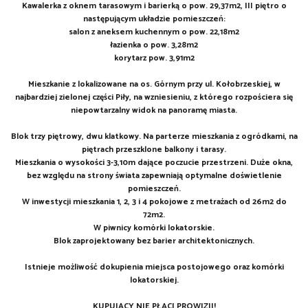
Kawalerka z oknem tarasowym i barierką o pow. 29,37m2, III piętro o
następującym układzie pomieszczeń:
salon z aneksem kuchennym o pow. 22,18m2
łazienka o pow. 3,28m2
korytarz pow. 3,91m2
Mieszkanie z lokalizowane na os. Górnym przy ul. Kołobrzeskiej, w
najbardziej zielonej części Piły, na wzniesieniu, z którego rozpościera się
niepowtarzalny widok na panoramę miasta.
Blok trzy piętrowy, dwu klatkowy. Na parterze mieszkania z ogródkami, na
piętrach przeszklone balkony i tarasy.
Mieszkania o wysokości 3-3,10m dające poczucie przestrzeni. Duże okna,
bez względu na strony świata zapewniają optymalne doświetlenie
pomieszczeń.
W inwestycji mieszkania 1, 2, 3 i 4 pokojowe z metrażach od 26m2 do
72m2.
W piwnicy komórki lokatorskie.
Blok zaprojektowany bez barier architektonicznych.
Istnieje możliwość dokupienia miejsca postojowego oraz komórki
lokatorskiej.
KUPUJĄCY NIE PŁACI PROWIZJI!