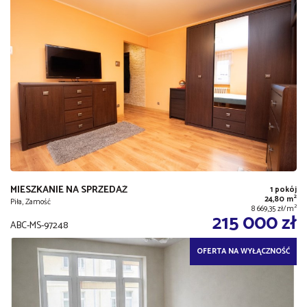
MIESZKANIE NA SPRZEDAŻ
1 pokój
2
24,80 m
Piła, Zamość
2
8 669,35 zł/m
215 000 zł
ABC-MS-97248
OFERTA NA WYŁĄCZNOŚĆ