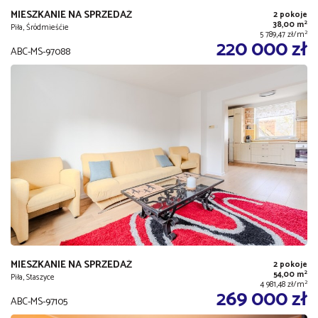
MIESZKANIE NA SPRZEDAŻ
2 pokoje
2
38,00 m
Piła, Śródmieśćie
2
5 789,47 zł/m
220 000 zł
ABC-MS-97088
MIESZKANIE NA SPRZEDAŻ
2 pokoje
2
54,00 m
Piła, Staszyce
2
4 981,48 zł/m
269 000 zł
ABC-MS-97105