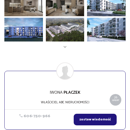
IWONA
PŁACZEK
26
OFERT
WŁAŚCICIEL ABC NIERUCHOMOŚCI
606-750-966
zostaw wiadomość