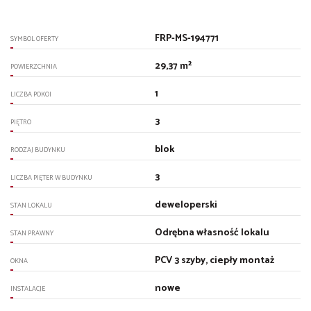
FRP-MS-194771
SYMBOL OFERTY
29,37 m²
POWIERZCHNIA
1
LICZBA POKOI
3
PIĘTRO
blok
RODZAJ BUDYNKU
3
LICZBA PIĘTER W BUDYNKU
deweloperski
STAN LOKALU
Odrębna własność lokalu
STAN PRAWNY
PCV 3 szyby, ciepły montaż
OKNA
nowe
INSTALACJE