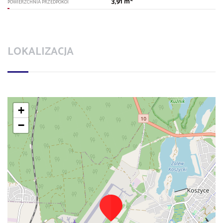
3,91 m
POWIERZCHNIA PRZEDPOKOI
LOKALIZACJA
+
−