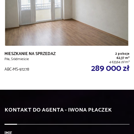
MIESZKANIE NA SPRZEDAŻ
2 pokoje
2
62,37 m
Piła, Śródmieście
2
4 633,64 zł/m
289 000 zł
ABC-MS-97278
KONTAKT DO AGENTA - IWONA PŁACZEK
IMIĘ