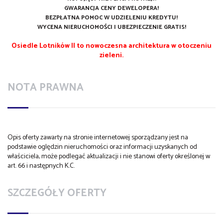
GWARANCJA CENY DEWELOPERA!
BEZPŁATNA POMOC W UDZIELENIU KREDYTU!
WYCENA NIERUCHOMOŚCI I UBEZPIECZENIE GRATIS!
Osiedle Lotników II to nowoczesna architektura w otoczeniu
zieleni.
NOTA PRAWNA
Opis oferty zawarty na stronie internetowej sporządzany jest na
podstawie oględzin nieruchomości oraz informacji uzyskanych od
właściciela, może podlegać aktualizacji i nie stanowi oferty określonej w
art. 66 i następnych K.C.
SZCZEGÓŁY OFERTY