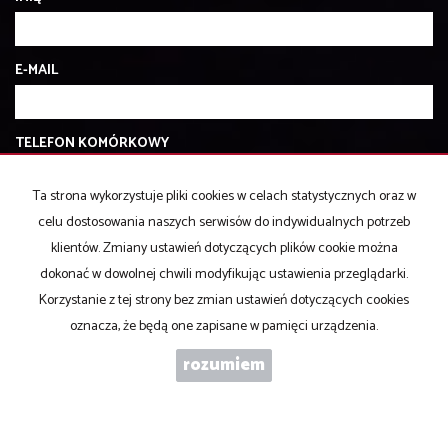
E-MAIL
TELEFON KOMÓRKOWY
Ta strona wykorzystuje pliki cookies w celach statystycznych oraz w
KOD ZABEZPIECZAJĄCY
celu dostosowania naszych serwisów do indywidualnych potrzeb
klientów. Zmiany ustawień dotyczących plików cookie można
dokonać w dowolnej chwili modyfikując ustawienia przeglądarki.
WIADOMOŚĆ
Korzystanie z tej strony bez zmian ustawień dotyczących cookies
oznacza, że będą one zapisane w pamięci urządzenia.
rozumiem
WYRAŻAM ZGODĘ NA PRZETWARZANIE PODANYCH PRZEZE MNIE