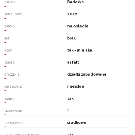
Barierka
BALKON
2022
ROK BUDOWY
na osiedle
WIDOK
brak
GAZ
tak - miejska
WODA
asfalt
DOJAZD
działki zabudowane
OTOCZENIE
miejskie
OGRZEWANIE
tak
WINDA
1
LICZBA WIND
środkowe
USYTUOWANIE
tak
DRZWI ANTYWŁAMANIOWE