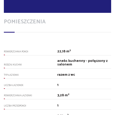
POMIESZCZENIA
2
22,18 m
POWIERZCHNIA POKOI
aneks kuchenny - połączony z
salonem
RODZAJ KUCHNI
razem z wc
TYP ŁAZIENKI
1
LICZBA ŁAZIENEK
2
3,28 m
POWIERZCHNIA ŁAZIENKI
1
LICZBA PRZEDPOKOI
2