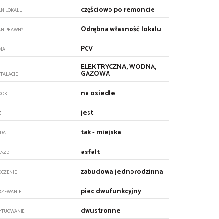
częściowo po remoncie
AN LOKALU
Odrębna własność lokalu
AN PRAWNY
PCV
NA
ELEKTRYCZNA, WODNA,
GAZOWA
STALACJE
na osiedle
DOK
jest
Z
tak - miejska
DA
asfalt
JAZD
zabudowa jednorodzinna
OCZENIE
piec dwufunkcyjny
RZEWANIE
dwustronne
YTUOWANIE