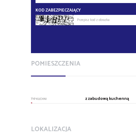
KOD ZABEZPIECZAJĄCY
POMIESZCZENIA
z zabudową kuchenną
TYP KUCHNI
LOKALIZACJA