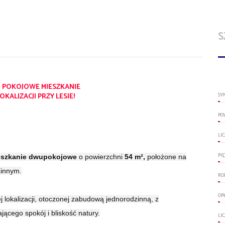
S
- POKOJOWE MIESZKANIE
OKALIZACJI PRZY LESIE!
SY
PO
LI
PI
eszkanie dwupokojowe
o powierzchni
54 m²,
położone na
innym.
RO
OP
 lokalizacji, otoczonej zabudową jednorodzinną, z
ącego spokój i bliskość natury.
LI