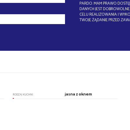
PARDO. MAM PRAWO DOSTĘP
DANYCH JEST DOBROWOLNE.
CELU REALIZOWANIA I WYK
TWOJE ŻĄDANIE PRZED ZAW
jasna z oknem
RODZAJ KUCHNI