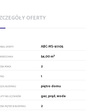
ZCZEGÓŁY OFERTY
ABC-MS-97105
MBOL OFERTY
54,00 m²
WIERZCHNIA
2
CZBA POKOI
1
ĘTRO
piętro domu
DZAJ BUDYNKU
gaz, prąd, woda
ŁATY WG LICZNIKÓW
2
CZBA PIĘTER W BUDYNKU