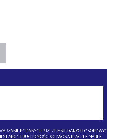
WARZANIE PODANYCH PRZEZE MNIE DANYCH OSOBOWYCH.
EST ABC NIERUCHOMOŚCI S.C. IWONA PŁACZEK MAREK