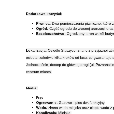
Dodatkowe korzyści:
Piwnica:
Dwa pomieszczenia piwniczne, które 
Ogród:
Część ogrodu do własnej aranżacji ora
Bezpieczeństwo:
Ogrodzony teren wokół budyn
Lokalizacja:
Osiedle Staszyce, znane z przyjaznej atmo
osiedla, zaledwie kilka kroków od lasu, co gwarantuje s
Jednocześnie, dostęp do głównej drogi (ul. Poznańskie
centrum miasta.
Media:
Prąd.
Ogrzewanie:
Gazowe - piec dwufunkcyjny.
Woda:
zimna woda miejska oraz ciepła woda z 
Kanalizacja:
Miejska.