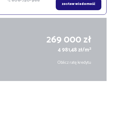
606-750-966
zostaw wiadomość
269 000 zł
2
4 981,48 zł/m
Oblicz ratę kredytu