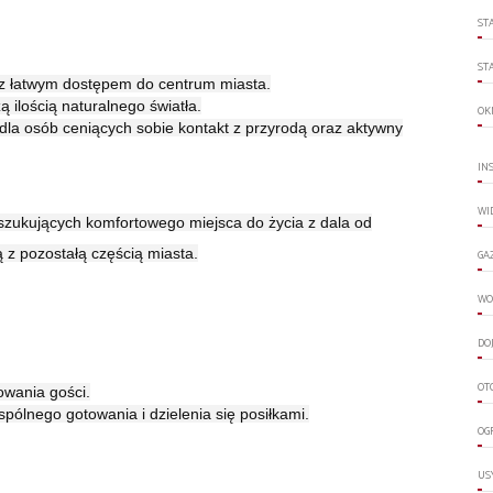
ST
ST
u z łatwym dostępem do centrum miasta.
ilością naturalnego światła.
OK
 dla osób ceniących sobie kontakt z przyrodą oraz aktywny
IN
WI
szukujących komfortowego miejsca do życia z dala od
ą z pozostałą częścią miasta.
GA
WO
DO
OT
owania gości.
ólnego gotowania i dzielenia się posiłkami.
OG
US