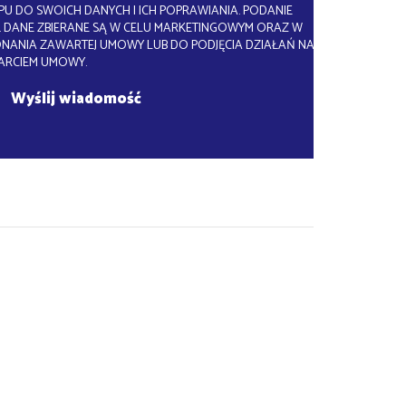
U DO SWOICH DANYCH I ICH POPRAWIANIA. PODANIE
 DANE ZBIERANE SĄ W CELU MARKETINGOWYM ORAZ W
ONANIA ZAWARTEJ UMOWY LUB DO PODJĘCIA DZIAŁAŃ NA
ARCIEM UMOWY.