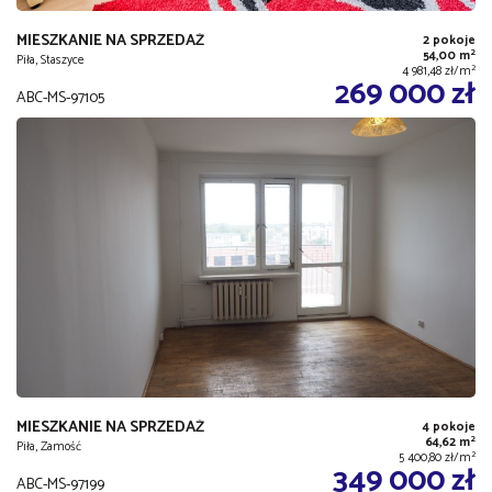
MIESZKANIE NA SPRZEDAŻ
2 pokoje
2
54,00 m
Piła, Staszyce
2
4 981,48 zł/m
269 000 zł
ABC-MS-97105
MIESZKANIE NA SPRZEDAŻ
4 pokoje
2
64,62 m
Piła, Zamość
2
5 400,80 zł/m
349 000 zł
ABC-MS-97199