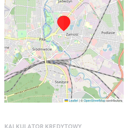
Leaflet
|
©
OpenStreetMap
contributors
KALKULATOR KREDYTOWY