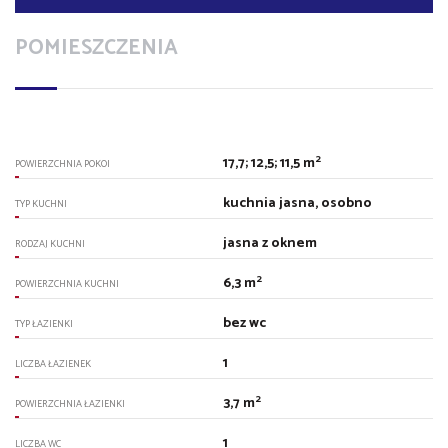
POMIESZCZENIA
2
17,7; 12,5; 11,5 m
POWIERZCHNIA POKOI
kuchnia jasna, osobno
TYP KUCHNI
jasna z oknem
RODZAJ KUCHNI
2
6,3 m
POWIERZCHNIA KUCHNI
bez wc
TYP ŁAZIENKI
1
LICZBA ŁAZIENEK
2
3,7 m
POWIERZCHNIA ŁAZIENKI
1
LICZBA WC