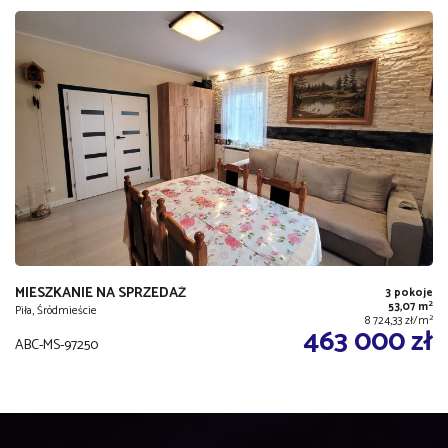
MIESZKANIE NA SPRZEDAŻ
3 pokoje
2
53,07 m
Piła, Śródmieście
2
8 724,33 zł/m
463 000 zł
ABC-MS-97250