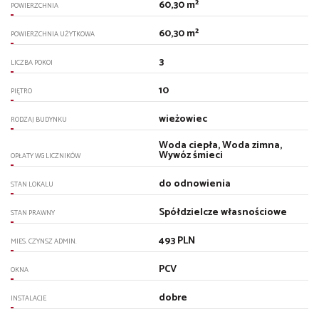
60,30 m²
POWIERZCHNIA
60,30 m²
POWIERZCHNIA UŻYTKOWA
3
LICZBA POKOI
10
PIĘTRO
wieżowiec
RODZAJ BUDYNKU
Woda ciepła, Woda zimna,
Wywóz śmieci
OPŁATY WG LICZNIKÓW
do odnowienia
STAN LOKALU
Spółdzielcze własnościowe
STAN PRAWNY
493 PLN
MIES. CZYNSZ ADMIN.
PCV
OKNA
dobre
INSTALACJE