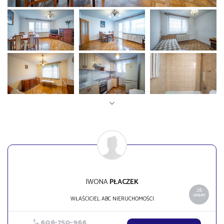
IWONA
PŁACZEK
26
OFERT
WŁAŚCICIEL ABC NIERUCHOMOŚCI
606-750-966