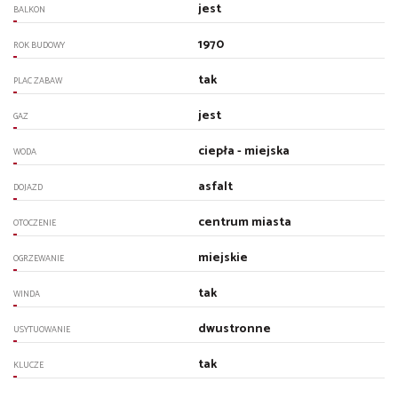
jest
BALKON
1970
ROK BUDOWY
tak
PLAC ZABAW
jest
GAZ
ciepła - miejska
WODA
asfalt
DOJAZD
centrum miasta
OTOCZENIE
miejskie
OGRZEWANIE
tak
WINDA
dwustronne
USYTUOWANIE
tak
KLUCZE