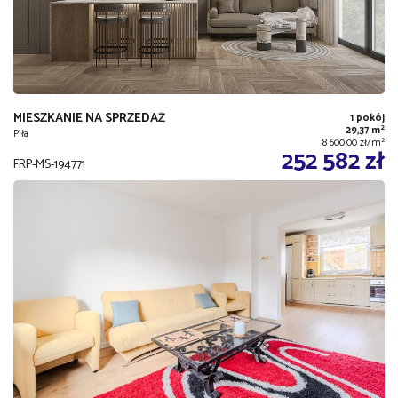
MIESZKANIE NA SPRZEDAŻ
1 pokój
2
29,37 m
Piła
2
8 600,00 zł/m
252 582 zł
FRP-MS-194771