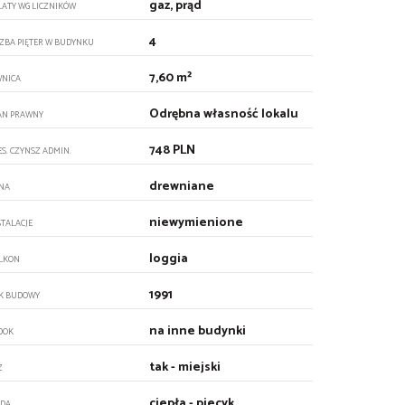
gaz, prąd
ŁATY WG LICZNIKÓW
4
CZBA PIĘTER W BUDYNKU
7,60 m²
WNICA
Odrębna własność lokalu
AN PRAWNY
748 PLN
ES. CZYNSZ ADMIN.
drewniane
NA
niewymienione
STALACJE
loggia
LKON
1991
K BUDOWY
na inne budynki
DOK
tak - miejski
Z
ciepła - piecyk
DA