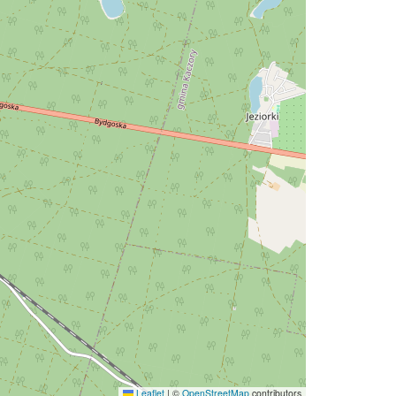
Leaflet
|
©
OpenStreetMap
contributors