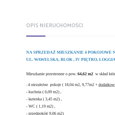
OPIS NIERUCHOMOŚCI
NA SPRZEDAŻ MIESZKANIE 4 POKOJOWE 
UL. WAWELSKA, BLOK , IV PIĘTRO, LOGGI
Mieszkanie przestronne o pow.
64,62 m2
w skład któ
-
4 niezależne pokoje ( 18,04 m2, 9,77m2 +
dodatkow
- kuchnia ( 6,09 m2) ,
- łazienka ( 3,45 m2) ,
- WC ( 1,19 m2) ,
- przedpokój( 9,06 m2)