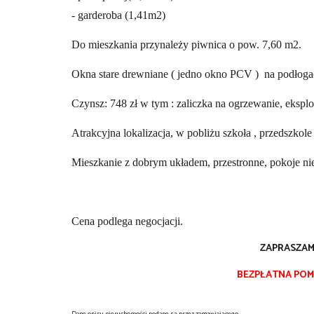
- garderoba (1,41m2)
Do mieszkania przynależy piwnica o pow. 7,60 m2.
Okna stare drewniane ( jedno okno PCV ) na podłoga
Czynsz: 748 zł w tym : zaliczka na ogrzewanie, eksploa
Atrakcyjna lokalizacja, w pobliżu szkoła , przedszko
Mieszkanie z dobrym układem, przestronne, pokoje ni
Cena podlega negocjacji.
ZAPRASZAMY
BEZPŁATNA POMOC
Dane opisu nieruchomości podane są przez zamawiającego.