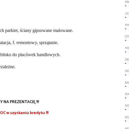
OP
LI
PI
ch parkiet, ściany gipsowane malowane.
ST
tacja, f. remontowy, sprzątanie.
MI
le blisko do placówek handlowych.
OK
ezależne.
IN
BA
RO
 NA PREZENTACJĘ !!!
WI
 w uzyskaniu kredytu !!!
GA
WO