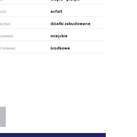
asfalt
JAZD
działki zabudowane
OCZENIE
miejskie
RZEWANIE
środkowe
YTUOWANIE