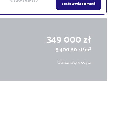
728-763-777
zostaw wiadomość
349 000 zł
2
5 400,80 zł/m
Oblicz ratę kredytu