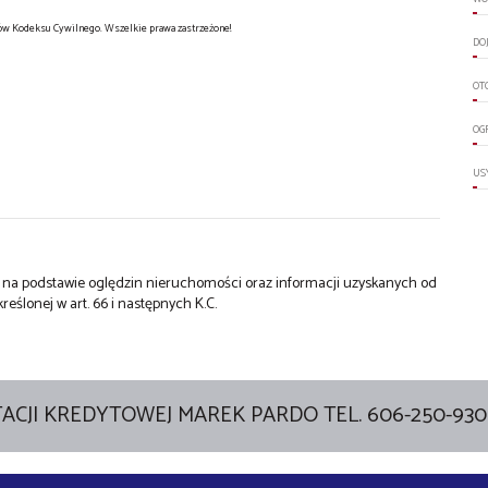
sów Kodeksu Cywilnego. Wszelkie prawa zastrzeżone!
DO
OT
OG
US
st na podstawie oględzin nieruchomości oraz informacji uzyskanych od
kreślonej w art. 66 i następnych K.C.
ACJI KREDYTOWEJ MAREK PARDO TEL. 606-250-930