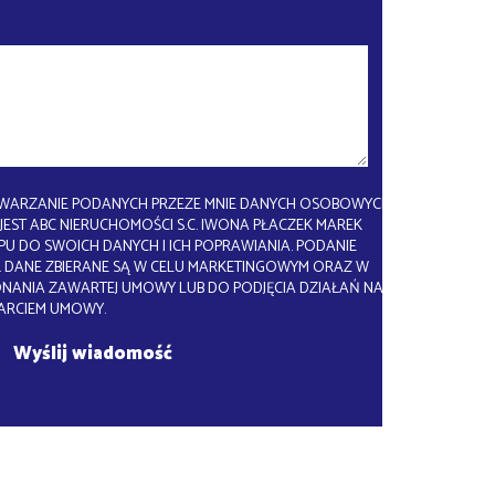
WARZANIE PODANYCH PRZEZE MNIE DANYCH OSOBOWYCH.
EST ABC NIERUCHOMOŚCI S.C. IWONA PŁACZEK MAREK
U DO SWOICH DANYCH I ICH POPRAWIANIA. PODANIE
 DANE ZBIERANE SĄ W CELU MARKETINGOWYM ORAZ W
ONANIA ZAWARTEJ UMOWY LUB DO PODJĘCIA DZIAŁAŃ NA
ARCIEM UMOWY.