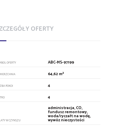
ZCZEGÓŁY OFERTY
ABC-MS-97199
MBOL OFERTY
64,62 m²
WIERZCHNIA
4
CZBA POKOI
4
ĘTRO
administracja, CO,
fundusz remontowy,
woda/ryczałt na wodę,
wywóz nieczystości
ŁATY W CZYNSZU