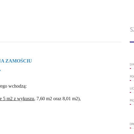
S
NA ZAMOŚCIU
SY
A
PO
rego wchodzą:
LI
e 5 m2 z wykuszu
, 7,60 m2 oraz 8,01 m2),
PI
OP