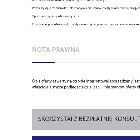
Powyższy opis ma charakter informacyjny i nie stanowi oferty w rozumieniu przepi
Opis oraz zdjęcia są własnością biura.
Kopiowanie, powielanie, wykorzystywanie zdjęć i opisu bez zgody autora zabronione.
NOTA PRAWNA
Opis oferty zawarty na stronie internetowej sporządzany je
właściciela, może podlegać aktualizacji i nie stanowi oferty o
SKORZYSTAJ Z BEZPŁATNEJ KONSULT