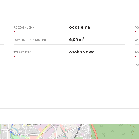
oddzielna
RODZAJ KUCHNI
PO
2
6,09 m
POWIERZCHNIA KUCHNI
WY
osobno z wc
TYP ŁAZIENKI
PO
PO