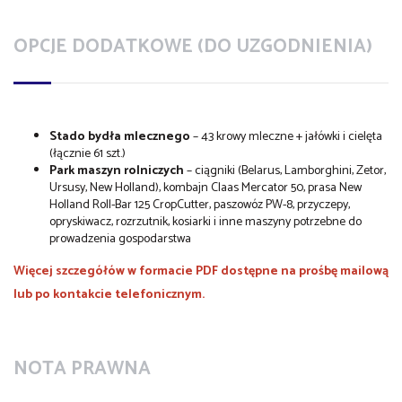
OPCJE DODATKOWE (DO UZGODNIENIA)
Stado bydła mlecznego
– 43 krowy mleczne + jałówki i cielęta
(łącznie 61 szt.)
Park maszyn rolniczych
– ciągniki (Belarus, Lamborghini, Zetor,
Ursusy, New Holland), kombajn Claas Mercator 50, prasa New
Holland Roll-Bar 125 CropCutter, paszowóz PW-8, przyczepy,
opryskiwacz, rozrzutnik, kosiarki i inne maszyny potrzebne do
prowadzenia gospodarstwa
Więcej szczegółów w formacie PDF dostępne na prośbę mailową
lub po kontakcie telefonicznym.
NOTA PRAWNA