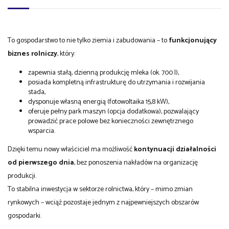
To gospodarstwo to nie tylko ziemia i zabudowania – to
funkcjonujący
biznes rolniczy
, który:
zapewnia stałą, dzienną produkcję mleka (ok. 700 l),
posiada kompletną infrastrukturę do utrzymania i rozwijania
stada,
dysponuje własną energią (fotowoltaika 15,8 kW),
oferuje pełny park maszyn (opcja dodatkowa), pozwalający
prowadzić prace polowe bez konieczności zewnętrznego
wsparcia.
Dzięki temu nowy właściciel ma możliwość
kontynuacji działalności
od pierwszego dnia
, bez ponoszenia nakładów na organizację
produkcji.
To stabilna inwestycja w sektorze rolnictwa, który – mimo zmian
rynkowych – wciąż pozostaje jednym z najpewniejszych obszarów
gospodarki.