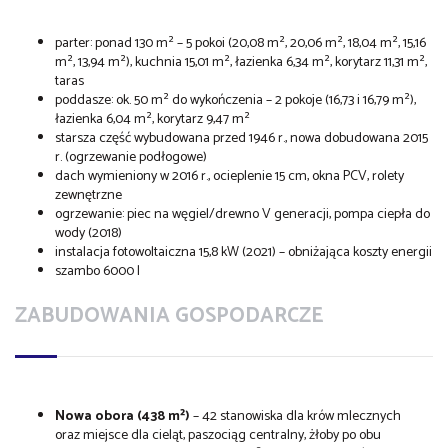
parter: ponad 130 m² – 5 pokoi (20,08 m², 20,06 m², 18,04 m², 15,16
m², 13,94 m²), kuchnia 15,01 m², łazienka 6,34 m², korytarz 11,31 m²,
taras
poddasze: ok. 50 m² do wykończenia – 2 pokoje (16,73 i 16,79 m²),
łazienka 6,04 m², korytarz 9,47 m²
starsza część wybudowana przed 1946 r., nowa dobudowana 2015
r. (ogrzewanie podłogowe)
dach wymieniony w 2016 r., ocieplenie 15 cm, okna PCV, rolety
zewnętrzne
ogrzewanie: piec na węgiel/drewno V generacji, pompa ciepła do
wody (2018)
instalacja fotowoltaiczna 15,8 kW (2021) – obniżająca koszty energii
szambo 6000 l
ZABUDOWANIA GOSPODARCZE
Nowa obora (438 m²)
– 42 stanowiska dla krów mlecznych
oraz miejsce dla cieląt, paszociąg centralny, żłoby po obu