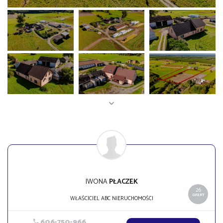
IWONA
PŁACZEK
26
OFERT
WŁAŚCICIEL ABC NIERUCHOMOŚCI
606-750-966