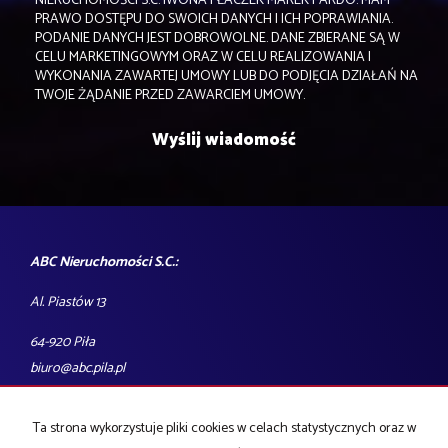
NIERUCHOMOŚCI S.C. IWONA PŁACZEK MAREK PARDO. MAM
PRAWO DOSTĘPU DO SWOICH DANYCH I ICH POPRAWIANIA.
PODANIE DANYCH JEST DOBROWOLNE. DANE ZBIERANE SĄ W
CELU MARKETINGOWYM ORAZ W CELU REALIZOWANIA I
WYKONANIA ZAWARTEJ UMOWY LUB DO PODJĘCIA DZIAŁAŃ NA
TWOJE ŻĄDANIE PRZED ZAWARCIEM UMOWY.
ABC Nieruchomości S.C.:
Al. Piastów 13
64-920 Piła
biuro@abc.pila.pl
tel.: 606-750-966
Ta strona wykorzystuje pliki cookies w celach statystycznych oraz w
Godziny otwarcia biura: pon-pt 9:00-17:00