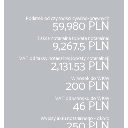
Podatek od czynności cywilno-prawnych
59,980 PLN
Taksa notarialna (opłata notarialna)
9,267.5 PLN
VAT od taksy notarialnej (opłaty notarialnej)
2,131.53 PLN
Wniosek do WKW
200 PLN
VAT od wniosku do WKW
46 PLN
Wypisy aktu notarialnego - około
250 PLN