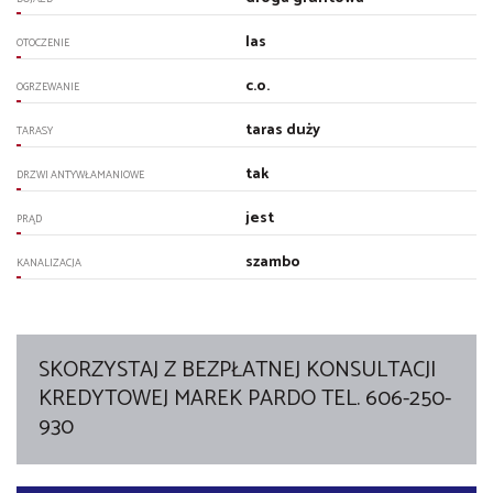
las
OTOCZENIE
c.o.
OGRZEWANIE
taras duży
TARASY
tak
DRZWI ANTYWŁAMANIOWE
jest
PRĄD
szambo
KANALIZACJA
SKORZYSTAJ Z BEZPŁATNEJ KONSULTACJI
KREDYTOWEJ MAREK PARDO TEL. 606-250-
930