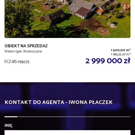
OBIEKT NA SPRZEDAŻ
2
1 500,00 m
Wieleń (gw), Wrzeszczyna
2
1 999,33 zł/m
2 999 000 zł
FCZ-BS-199225
KONTAKT DO AGENTA - IWONA PŁACZEK
IMIĘ