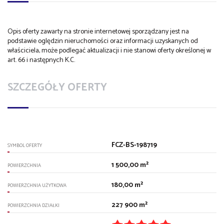
Opis oferty zawarty na stronie internetowej sporządzany jest na
podstawie oględzin nieruchomości oraz informacji uzyskanych od
właściciela, może podlegać aktualizacji i nie stanowi oferty określonej w
art. 66 i następnych K.C.
SZCZEGÓŁY OFERTY
FCZ-BS-198719
SYMBOL OFERTY
1 500,00 m²
POWIERZCHNIA
180,00 m²
POWIERZCHNIA UŻYTKOWA
227 900 m²
POWIERZCHNIA DZIAŁKI