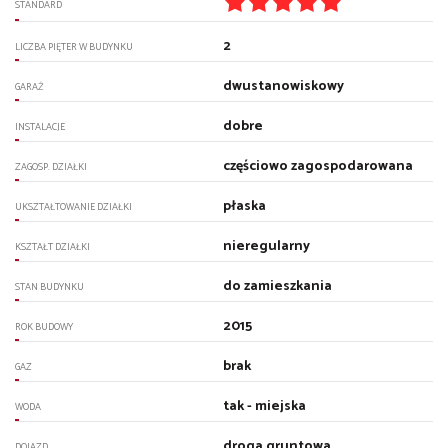
STANDARD
2
LICZBA PIĘTER W BUDYNKU
dwustanowiskowy
GARAŻ
dobre
INSTALACJE
częściowo zagospodarowana
ZAGOSP. DZIAŁKI
płaska
UKSZTAŁTOWANIE DZIAŁKI
nieregularny
KSZTAŁT DZIAŁKI
do zamieszkania
STAN BUDYNKU
2015
ROK BUDOWY
brak
GAZ
tak - miejska
WODA
droga gruntowa
DOJAZD