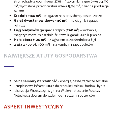
2
stronach, płyta obornikowa 137,61 m
zbiornik na gnojówkę poj. 110
m³, wydzielona przechowalnia mleka 13,04 m²; dzienna produkcja
ok. 700 l
Stodoła (180 m²)
– magazyn na siano, słomę, pasze i zboże
Garaż dwustanowiskowy (110 m²)
– na ciągniki i sprzęt
rolniczy
Ciąg budynków gospodarczych (260 m²)
– kotłownia,
magazyn zboża, mieszalnia, śrutownik, garaż, kurnik, piwnica
Mała obora (100 m²)
– z wyjściem bezpośrednio na łąki
2 wiaty (po ok. 100 m²)
– na kombajn i zapas balotów
NAJWIĘKSZE ATUTY GOSPODARSTWA
pełna
samowystarczalność
– energia, pasze, zaplecze socjalne
kompleksowa infrastruktura do produkcji mleka i hodowli bydła
lokalizacja: Wrzeszczyna, gmina Wieleń – otoczenie Puszczy
Noteckiej, z dobrym dojazdem do mleczarni i odbiorców
ASPEKT INWESTYCYJNY