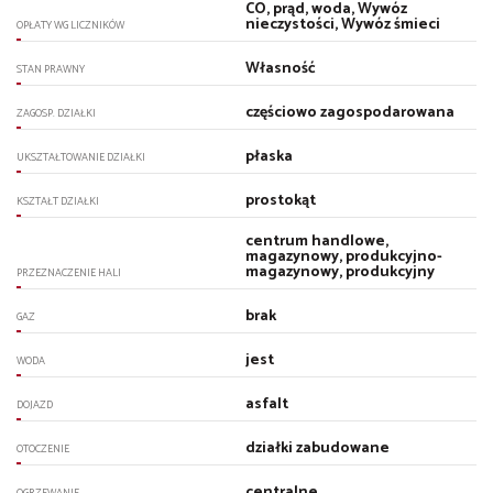
CO, prąd, woda, Wywóz
nieczystości, Wywóz śmieci
OPŁATY WG LICZNIKÓW
Własność
STAN PRAWNY
częściowo zagospodarowana
ZAGOSP. DZIAŁKI
płaska
UKSZTAŁTOWANIE DZIAŁKI
prostokąt
KSZTAŁT DZIAŁKI
centrum handlowe,
magazynowy, produkcyjno-
magazynowy, produkcyjny
PRZEZNACZENIE HALI
brak
GAZ
jest
WODA
asfalt
DOJAZD
działki zabudowane
OTOCZENIE
centralne
OGRZEWANIE