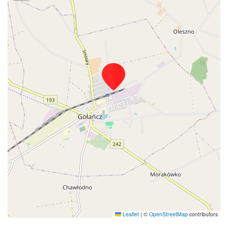
Leaflet
|
©
OpenStreetMap
contributors