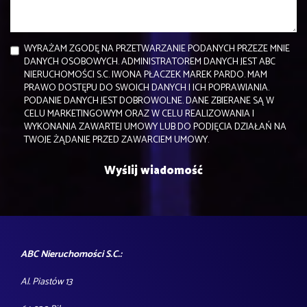
WYRAŻAM ZGODĘ NA PRZETWARZANIE PODANYCH PRZEZE MNIE
DANYCH OSOBOWYCH. ADMINISTRATOREM DANYCH JEST ABC
NIERUCHOMOŚCI S.C. IWONA PŁACZEK MAREK PARDO. MAM
PRAWO DOSTĘPU DO SWOICH DANYCH I ICH POPRAWIANIA.
PODANIE DANYCH JEST DOBROWOLNE. DANE ZBIERANE SĄ W
CELU MARKETINGOWYM ORAZ W CELU REALIZOWANIA I
WYKONANIA ZAWARTEJ UMOWY LUB DO PODJĘCIA DZIAŁAŃ NA
TWOJE ŻĄDANIE PRZED ZAWARCIEM UMOWY.
ABC Nieruchomości S.C.:
Al. Piastów 13