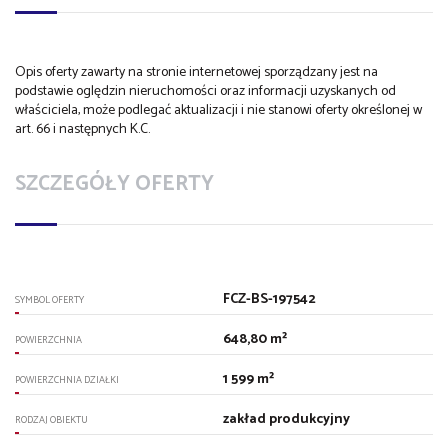
Opis oferty zawarty na stronie internetowej sporządzany jest na
podstawie oględzin nieruchomości oraz informacji uzyskanych od
właściciela, może podlegać aktualizacji i nie stanowi oferty określonej w
art. 66 i następnych K.C.
SZCZEGÓŁY OFERTY
FCZ-BS-197542
SYMBOL OFERTY
648,80 m²
POWIERZCHNIA
1 599 m²
POWIERZCHNIA DZIAŁKI
zakład produkcyjny
RODZAJ OBIEKTU