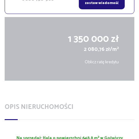
zostaw wiadomość
1 350 000 zł
2
2 080,76 zł/m
Oblicz ratę kredytu
OPIS NIERUCHOMOŚCI
Na sprzedaż: Hala o powierzchni 648,8 m² w Gołańczy