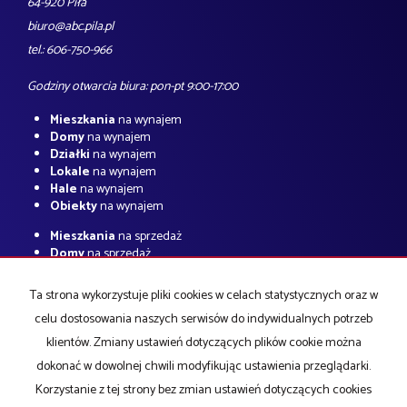
64-920 Piła
biuro@abc.pila.pl
tel.: 606-750-966
Godziny otwarcia biura: pon-pt 9:00-17:00
Mieszkania
na wynajem
Domy
na wynajem
Działki
na wynajem
Lokale
na wynajem
Hale
na wynajem
Obiekty
na wynajem
Mieszkania
na sprzedaż
Domy
na sprzedaż
Działki
na sprzedaż
Lokale
na sprzedaż
Ta strona wykorzystuje pliki cookies w celach statystycznych oraz w
Hale
na sprzedaż
celu dostosowania naszych serwisów do indywidualnych potrzeb
Obiekty
na sprzedaż
klientów. Zmiany ustawień dotyczących plików cookie można
Strona główna
O firmie
notatnik
Kup
Sprzedaj
Kredyty
Kontakt
dokonać w dowolnej chwili modyfikując ustawienia przeglądarki.
Korzystanie z tej strony bez zmian ustawień dotyczących cookies