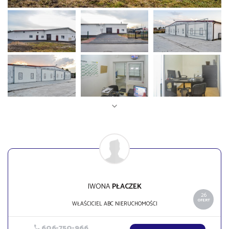
IWONA
PŁACZEK
26
OFERT
WŁAŚCICIEL ABC NIERUCHOMOŚCI
606-750-966