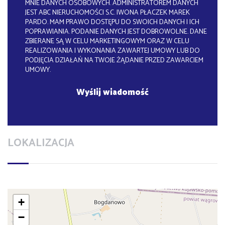
MNIE DANYCH OSOBOWYCH. ADMINISTRATOREM DANYCH
JEST ABC NIERUCHOMOŚCI S.C. IWONA PŁACZEK MAREK
PARDO. MAM PRAWO DOSTĘPU DO SWOICH DANYCH I ICH
POPRAWIANIA. PODANIE DANYCH JEST DOBROWOLNE. DANE
ZBIERANE SĄ W CELU MARKETINGOWYM ORAZ W CELU
REALIZOWANIA I WYKONANIA ZAWARTEJ UMOWY LUB DO
PODJĘCIA DZIAŁAŃ NA TWOJE ŻĄDANIE PRZED ZAWARCIEM
UMOWY.
LOKALIZACJA
+
−