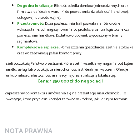
Dogodna lokalizacja:
Bliskość osiedla domków jednorodzinnych oraz
firm stwarza idealne warunki do prowadzenia działalności handlowej,
usługowej lub produkcyjnej.
Przestronność:
Duża powierzchnia hali pozwala na różnorodne
wykorzystanie, od magazynowania po produkcję, centra logistyczne czy
powierzchnie handlowe. Dodatkowo budynek wyposażony w bramy
segmentowe.
Kompleksowe zaplecze:
Pomieszczenia gospodarcze, szatnie, stołówka
oraz wc zapewniają pełen komfort pracy.
Jeżeli poszukują Państwo przestrzeni, która spełni wszelkie wymagania pod kątem
handlu, usług lub produkcji, ta nieruchomość jest idealnym wyborem. Oferuje
funkcjonalność, elastyczność aranżacyjną oraz atrakcyjną lokalizację.
Cena: 1 350 000 zł do negocjacji
Zapraszamy do kontaktu i umówienia się na prezentację nieruchomości. To
inwestycja, która przyniesie korzyści zarówno w krótkim, jak i długim terminie.
NOTA PRAWNA