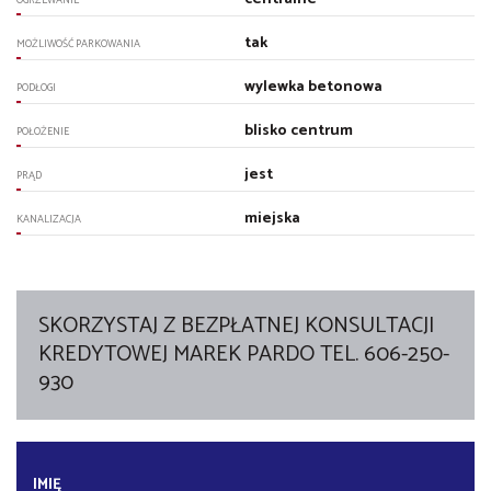
tak
MOŻLIWOŚĆ PARKOWANIA
wylewka betonowa
PODŁOGI
blisko centrum
POŁOŻENIE
jest
PRĄD
miejska
KANALIZACJA
SKORZYSTAJ Z BEZPŁATNEJ KONSULTACJI
KREDYTOWEJ MAREK PARDO TEL. 606-250-
930
IMIĘ