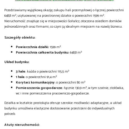
Przedstawiamy wyjątkową okazję zakupu hali przemysłowej o łącznej powierzchni
648,8 m², usytuowanej na przestronnej działce o powierzchni 1599 m².
Nieruchomość znajduje się w miejscowości Gołańcz, otoczona osiedlem domków
jednorodzinnych oraz firmami, co czyni ją idealnym miejscem na rozwój biznesu.
Szczegóły obiektu:
Powierzchnia działki:
1599 m²
Powierzchnia całkowita budynku:
648,8 m²
Układ budynku:
3 hale:
każda o powierzchni 115,5 m²
1 hala:
o powierzchni 91,4 m²
Korytarz komunikacyjny:
o powierzchni 80 m²
Pomieszczenia gospodarcze:
łącznie 130,9 m², w tym szatnie, stołówka,
wc i inne pomieszczenia pracowniczo-gospodarcze.
Działka w kształcie prostokąta oferuje szerokie możliwości adaptacyjne, a układ
budynku umożliwia elastyczne dostosowanie przestrzeni do indywidualnych
potrzeb.
Atuty nieruchomości: