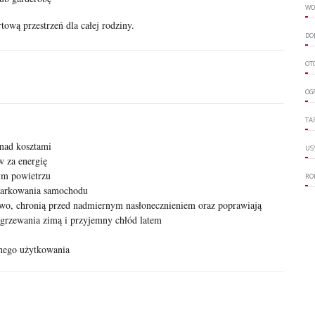
WO
tową przestrzeń dla całej rodziny.
DO
OT
OG
TA
 nad kosztami
US
 za energię
ym powietrzu
RO
parkowania samochodu
two, chronią przed nadmiernym nasłonecznieniem oraz poprawiają
 ogrzewania zimą i przyjemny chłód latem
nego użytkowania