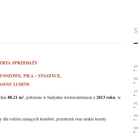
S
ERTA SPRZEDAŻY
SY
NSZOWE, PIŁA – STASZYCE,
PO
WIOSNY LUDÓW
LI
88,21 m²
2013 roku
zchni
, położone w budynku wielorodzinnym z
, w
PI
RO
dla rodzin ceniących komfort, przestrzeń oraz niskie koszty
OP