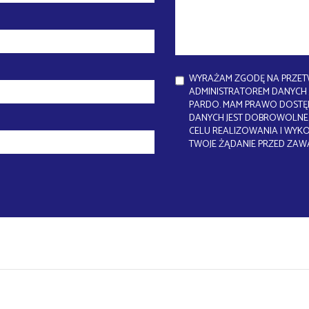
WYRAŻAM ZGODĘ NA PRZET
ADMINISTRATOREM DANYCH J
PARDO. MAM PRAWO DOSTĘP
DANYCH JEST DOBROWOLNE.
CELU REALIZOWANIA I WYK
TWOJE ŻĄDANIE PRZED ZAW