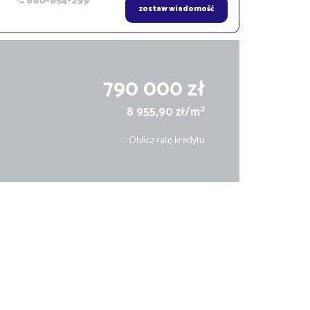
880-854-299
zostaw wiadomość
790 000 zł
2
8 955,90 zł/m
Oblicz ratę kredytu