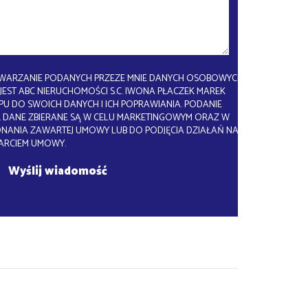
WARZANIE PODANYCH PRZEZE MNIE DANYCH OSOBOWYCH.
EST ABC NIERUCHOMOŚCI S.C. IWONA PŁACZEK MAREK
U DO SWOICH DANYCH I ICH POPRAWIANIA. PODANIE
 DANE ZBIERANE SĄ W CELU MARKETINGOWYM ORAZ W
ONANIA ZAWARTEJ UMOWY LUB DO PODJĘCIA DZIAŁAŃ NA
ARCIEM UMOWY.