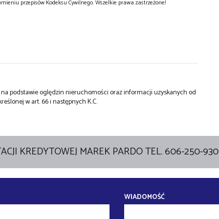
zumieniu przepisów Kodeksu Cywilnego. Wszelkie prawa zastrzeżone!
st na podstawie oględzin nieruchomości oraz informacji uzyskanych od
kreślonej w art. 66 i następnych K.C.
ACJI KREDYTOWEJ MAREK PARDO TEL. 606-250-930
WIADOMOŚĆ