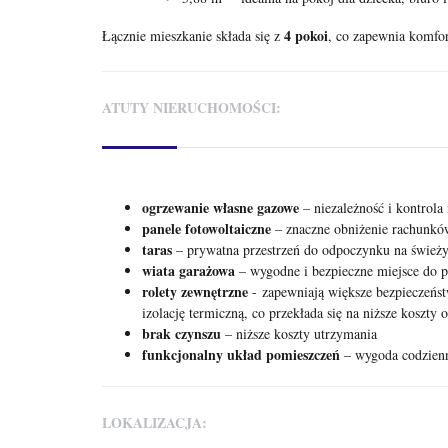
4 pokoi
Łącznie mieszkanie składa się z
, co zapewnia komfor
ATUTY NIERUCHOMOŚCI:
ogrzewanie własne gazowe
– niezależność i kontrola
panele fotowoltaiczne
– znaczne obniżenie rachunków
taras
– prywatna przestrzeń do odpoczynku na śwież
wiata garażowa
– wygodne i bezpieczne miejsce do 
rolety zewnętrzne
- zapewniają większe bezpieczeńs
izolację termiczną, co przekłada się na niższe koszty
brak czynszu
– niższe koszty utrzymania
funkcjonalny układ pomieszczeń
– wygoda codzien
LOKALIZACJA: