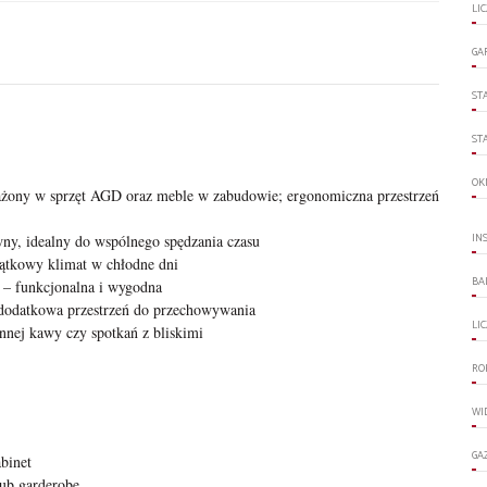
LI
GA
ST
ST
OK
żony w sprzęt AGD oraz meble w zabudowie; ergonomiczna przestrzeń
IN
wny, idealny do wspólnego spędzania czasu
jątkowy klimat w chłodne dni
BA
– funkcjonalna i wygodna
dodatkowa przestrzeń do przechowywania
LI
nnej kawy czy spotkań z bliskimi
RO
WI
GA
abinet
lub garderobę