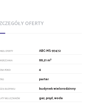
ZCZEGÓŁY OFERTY
ABC-MS-97472
MBOL OFERTY
88,21 m²
WIERZCHNIA
4
CZBA POKOI
parter
ĘTRO
budynek wielorodzinny
DZAJ BUDYNKU
gaz, prąd, woda
ŁATY WG LICZNIKÓW