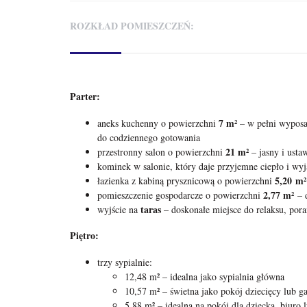
ROZKŁAD POMIESZCZEŃ:
Parter:
7 m²
aneks kuchenny o powierzchni
– w pełni wyposa
do codziennego gotowania
21 m²
przestronny salon o powierzchni
– jasny i usta
kominek w salonie, który daje przyjemne ciepło i wy
5,20
m²
łazienka z kabiną prysznicową o powierzchni
2,77
m²
pomieszczenie gospodarcze o powierzchni
– 
taras
wyjście na
– doskonałe miejsce do relaksu, pora
Piętro:
trzy sypialnie:
12,48 m² – idealna jako sypialnia główna
10,57 m² – świetna jako pokój dziecięcy lub g
5,88 m² – idealna na pokój dla dziecka, biuro 