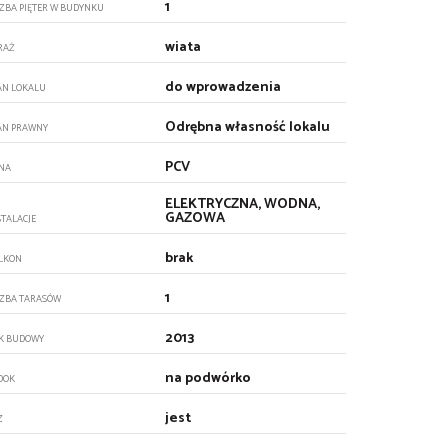
1
CZBA PIĘTER W BUDYNKU
wiata
RAŻ
do wprowadzenia
AN LOKALU
Odrębna własność lokalu
AN PRAWNY
PCV
NA
ELEKTRYCZNA, WODNA,
GAZOWA
STALACJE
brak
LKON
1
CZBA TARASÓW
2013
K BUDOWY
na podwórko
DOK
jest
Z