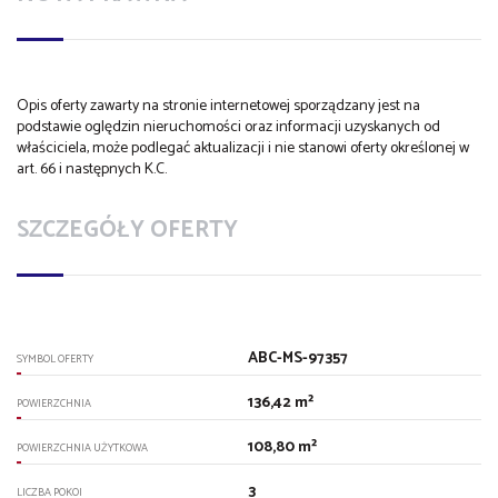
Opis oferty zawarty na stronie internetowej sporządzany jest na
podstawie oględzin nieruchomości oraz informacji uzyskanych od
właściciela, może podlegać aktualizacji i nie stanowi oferty określonej w
art. 66 i następnych K.C.
SZCZEGÓŁY OFERTY
ABC-MS-97357
SYMBOL OFERTY
136,42 m²
POWIERZCHNIA
108,80 m²
POWIERZCHNIA UŻYTKOWA
3
LICZBA POKOI