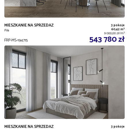
MIESZKANIE NA SPRZEDAŻ
3 pokoje
2
60,42 m
Piła
2
9 000,00 zł/m
543 780 zł
FRP-MS-194715
MIESZKANIE NA SPRZEDAŻ
3 pokoje