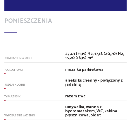
POMIESZCZENIA
27,43 (31,15) M2, 17,18 (20,70) M2,
2
15,20 (18,15) m
POWIERZCHNIA POKOI
mozaika parkietowa
PODŁOGI POKOI
aneks kuchenny - połączony z
jadalnią
RODZAJ KUCHNI
razem z wc
TYP ŁAZIENKI
umywalka, wanna z
hydromasażem, WC, kabina
prysznicowa, bidet
WYPOSAŻENIE ŁAZIENKI