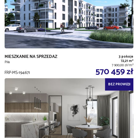
MIESZKANIE NA SPRZEDAŻ
3 pokoje
2
72,21 m
Piła
2
7 900,00 zł/m
570 459 zł
FRP-MS-194671
BEZ PROWIZJI