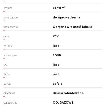
27,70 m²
PIWNICA
do wprowadzenia
STAN LOKALU
Odrębna własność lokalu
STAN PRAWNY
PCV
OKNA
jest
BALKON
2008
ROK BUDOWY
jest
GAZ
jest
WODA
asfalt
DOJAZD
działki zabudowane
OTOCZENIE
C.O. GAZOWE
OGRZEWANIE