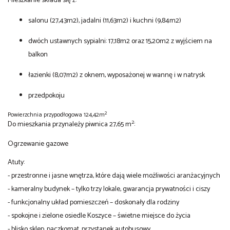
Mieszkanie składa się z:
salonu (27,43m2), jadalni (11,63m2) i kuchni (9,84m2)
dwóch ustawnych sypialni: 17,18m2 oraz 15,20m2 z wyjściem na
balkon
łazienki (8,07m2) z oknem, wyposażonej w wannę i w natrysk
przedpokoju
2
Powierzchnia przypodłogowa 124,42m
2
Do mieszkania przynależy piwnica 27,65 m
:
Ogrzewanie gazowe
Atuty:
- przestronne i jasne wnętrza, które dają wiele możliwości aranżacyjnych
- kameralny budynek – tylko trzy lokale, gwarancja prywatności i ciszy
- funkcjonalny układ pomieszczeń – doskonały dla rodziny
- spokojne i zielone osiedle Koszyce – świetne miejsce do życia
- blisko sklep, paczkomat, przystanek autobusowy,