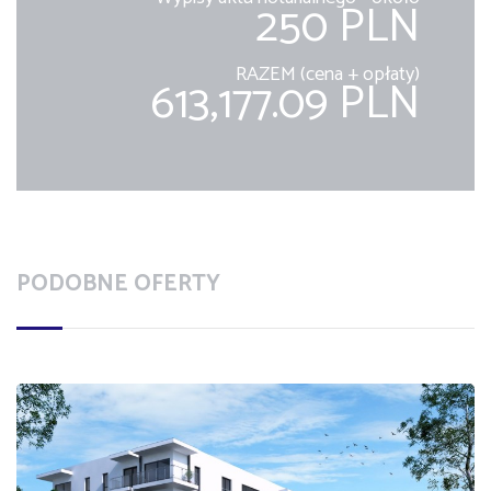
250 PLN
RAZEM (cena + opłaty)
613,177.09 PLN
PODOBNE OFERTY