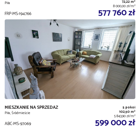
2
72,22 m
Piła
2
8 000,00 zł/m
577 760 zł
FRP-MS-194766
MIESZKANIE NA SPRZEDAŻ
5 pokoi
2
102,50 m
Piła, Śródmieście
2
5 843,90 zł/m
599 000 zł
ABC-MS-97069