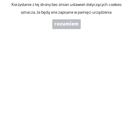
WIADOMOŚĆ
Korzystanie z tej strony bez zmian ustawień dotyczących cookies
oznacza, że będą one zapisane w pamięci urządzenia.
rozumiem
WYRAŻAM ZGODĘ NA PRZETWARZANIE PODANYCH PRZEZE MNIE
DANYCH OSOBOWYCH. ADMINISTRATOREM DANYCH JEST ABC
NIERUCHOMOŚCI S.C. IWONA PŁACZEK MAREK PARDO. MAM
PRAWO DOSTĘPU DO SWOICH DANYCH I ICH POPRAWIANIA.
PODANIE DANYCH JEST DOBROWOLNE. DANE ZBIERANE SĄ W
CELU MARKETINGOWYM ORAZ W CELU REALIZOWANIA I
WYKONANIA ZAWARTEJ UMOWY LUB DO PODJĘCIA DZIAŁAŃ NA
TWOJE ŻĄDANIE PRZED ZAWARCIEM UMOWY.