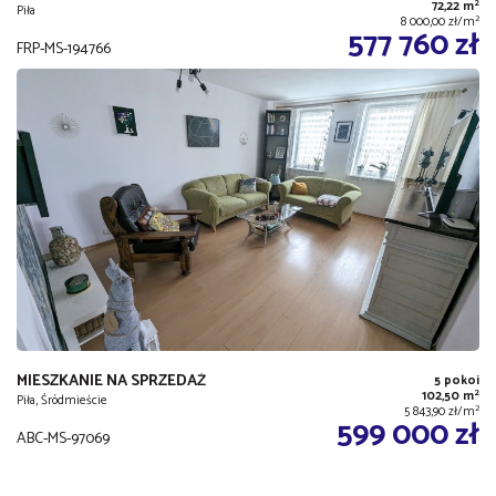
2
72,22 m
Piła
2
8 000,00 zł/m
577 760 zł
FRP-MS-194766
MIESZKANIE NA SPRZEDAŻ
5 pokoi
2
102,50 m
Piła, Śródmieście
2
5 843,90 zł/m
599 000 zł
ABC-MS-97069