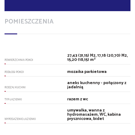
POMIESZCZENIA
27,43 (31,15) M2, 17,18 (20,70) M2,
2
15,20 (18,15) m
POWIERZCHNIA POKOI
mozaika parkietowa
PODŁOGI POKOI
aneks kuchenny - połączony z
jadalnią
RODZAJ KUCHNI
razem z wc
TYP ŁAZIENKI
umywalka, wanna z
hydromasażem, WC, kabina
prysznicowa, bidet
WYPOSAŻENIE ŁAZIENKI