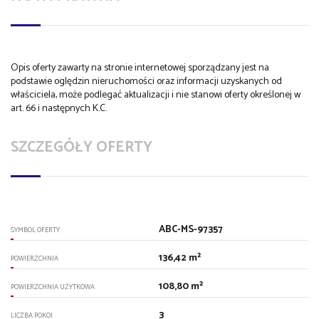
Opis oferty zawarty na stronie internetowej sporządzany jest na
podstawie oględzin nieruchomości oraz informacji uzyskanych od
właściciela, może podlegać aktualizacji i nie stanowi oferty określonej w
art. 66 i następnych K.C.
SZCZEGÓŁY OFERTY
ABC-MS-97357
SYMBOL OFERTY
136,42 m²
POWIERZCHNIA
108,80 m²
POWIERZCHNIA UŻYTKOWA
3
LICZBA POKOI