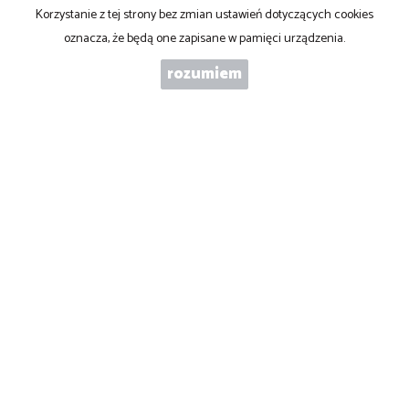
WIADOMOŚĆ
Korzystanie z tej strony bez zmian ustawień dotyczących cookies
oznacza, że będą one zapisane w pamięci urządzenia.
rozumiem
WYRAŻAM ZGODĘ NA PRZETWARZANIE PODANYCH PRZEZE MNIE
DANYCH OSOBOWYCH. ADMINISTRATOREM DANYCH JEST ABC
NIERUCHOMOŚCI S.C. IWONA PŁACZEK MAREK PARDO. MAM
PRAWO DOSTĘPU DO SWOICH DANYCH I ICH POPRAWIANIA.
PODANIE DANYCH JEST DOBROWOLNE. DANE ZBIERANE SĄ W
CELU MARKETINGOWYM ORAZ W CELU REALIZOWANIA I
WYKONANIA ZAWARTEJ UMOWY LUB DO PODJĘCIA DZIAŁAŃ NA
TWOJE ŻĄDANIE PRZED ZAWARCIEM UMOWY.