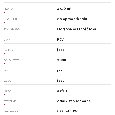
27,70 m²
PIWNICA
do wprowadzenia
STAN LOKALU
Odrębna własność lokalu
STAN PRAWNY
PCV
OKNA
jest
BALKON
2008
ROK BUDOWY
jest
GAZ
jest
WODA
asfalt
DOJAZD
działki zabudowane
OTOCZENIE
C.O. GAZOWE
OGRZEWANIE