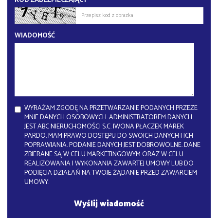
KOD ZABEZPIECZAJĄCY
WIADOMOŚĆ
WYRAŻAM ZGODĘ NA PRZETWARZANIE PODANYCH PRZEZE
MNIE DANYCH OSOBOWYCH. ADMINISTRATOREM DANYCH
JEST ABC NIERUCHOMOŚCI S.C. IWONA PŁACZEK MAREK
PARDO. MAM PRAWO DOSTĘPU DO SWOICH DANYCH I ICH
POPRAWIANIA. PODANIE DANYCH JEST DOBROWOLNE. DANE
ZBIERANE SĄ W CELU MARKETINGOWYM ORAZ W CELU
REALIZOWANIA I WYKONANIA ZAWARTEJ UMOWY LUB DO
PODJĘCIA DZIAŁAŃ NA TWOJE ŻĄDANIE PRZED ZAWARCIEM
UMOWY.