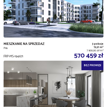
MIESZKANIE NA SPRZEDAŻ
3 pokoje
2
72,21 m
Piła
2
7 900,00 zł/m
570 459 zł
FRP-MS-194671
BEZ PROWIZJI