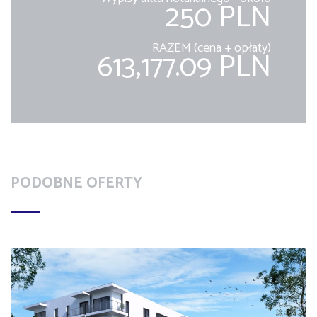
250 PLN
RAZEM (cena + opłaty)
613,177.09 PLN
PODOBNE OFERTY