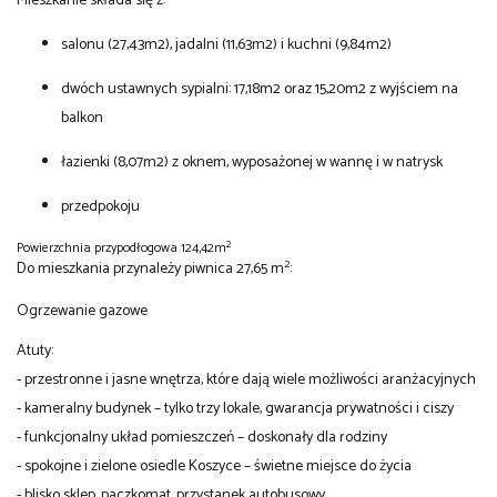
Mieszkanie składa się z:
salonu (27,43m2), jadalni (11,63m2) i kuchni (9,84m2)
dwóch ustawnych sypialni: 17,18m2 oraz 15,20m2 z wyjściem na
balkon
łazienki (8,07m2) z oknem, wyposażonej w wannę i w natrysk
przedpokoju
2
Powierzchnia przypodłogowa 124,42m
2
Do mieszkania przynależy piwnica 27,65 m
:
Ogrzewanie gazowe
Atuty:
- przestronne i jasne wnętrza, które dają wiele możliwości aranżacyjnych
- kameralny budynek – tylko trzy lokale, gwarancja prywatności i ciszy
- funkcjonalny układ pomieszczeń – doskonały dla rodziny
- spokojne i zielone osiedle Koszyce – świetne miejsce do życia
- blisko sklep, paczkomat, przystanek autobusowy,