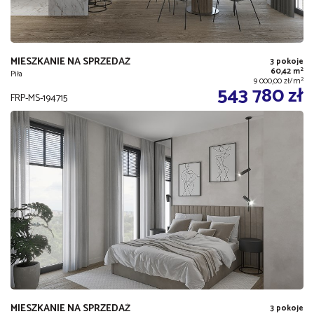
MIESZKANIE NA SPRZEDAŻ
3 pokoje
2
60,42 m
Piła
2
9 000,00 zł/m
543 780 zł
FRP-MS-194715
MIESZKANIE NA SPRZEDAŻ
3 pokoje