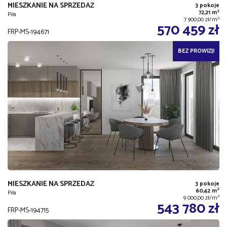
MIESZKANIE NA SPRZEDAŻ
3 pokoje
2
72,21 m
Piła
2
7 900,00 zł/m
570 459 zł
FRP-MS-194671
BEZ PROWIZJI
MIESZKANIE NA SPRZEDAŻ
3 pokoje
2
60,42 m
Piła
2
9 000,00 zł/m
543 780 zł
FRP-MS-194715