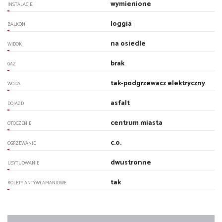
wymienione
INSTALACJE
loggia
BALKON
na osiedle
WIDOK
brak
GAZ
tak-podgrzewacz elektryczny
WODA
asfalt
DOJAZD
centrum miasta
OTOCZENIE
c.o.
OGRZEWANIE
dwustronne
USYTUOWANIE
tak
ROLETY ANTYWŁAMANIOWE