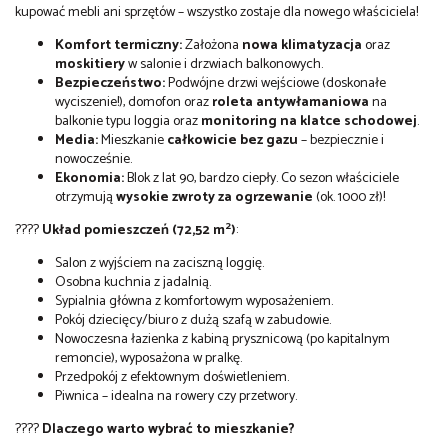
kupować mebli ani sprzętów – wszystko zostaje dla nowego właściciela!
Komfort termiczny:
Założona
nowa klimatyzacja
oraz
moskitiery
w salonie i drzwiach balkonowych.
Bezpieczeństwo:
Podwójne drzwi wejściowe (doskonałe
wyciszenie!), domofon oraz
roleta antywłamaniowa
na
balkonie typu loggia oraz
monitoring na klatce schodowej
.
Media:
Mieszkanie
całkowicie bez gazu
– bezpiecznie i
nowocześnie.
Ekonomia:
Blok z lat 90, bardzo ciepły. Co sezon właściciele
otrzymują
wysokie zwroty za ogrzewanie
(ok. 1000 zł)!
2
????
Układ pomieszczeń (72,52 m
)
:
Salon z wyjściem na zaciszną loggię.
Osobna kuchnia z jadalnią.
Sypialnia główna z komfortowym wyposażeniem.
Pokój dziecięcy/biuro z dużą szafą w zabudowie.
Nowoczesna łazienka z kabiną prysznicową (po kapitalnym
remoncie), wyposażona w pralkę.
Przedpokój z efektownym doświetleniem.
Piwnica – idealna na rowery czy przetwory.
????
Dlaczego warto wybrać to mieszkanie?