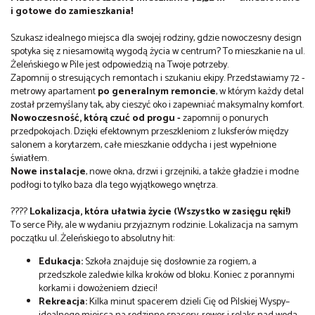
i gotowe do zamieszkania!
Szukasz idealnego miejsca dla swojej rodziny, gdzie nowoczesny design
spotyka się z niesamowitą wygodą życia w centrum? To mieszkanie na ul.
Żeleńskiego w Pile jest odpowiedzią na Twoje potrzeby.
Zapomnij o stresujących remontach i szukaniu ekipy. Przedstawiamy 72 -
metrowy apartament
po generalnym remoncie
, w którym każdy detal
został przemyślany tak, aby cieszyć oko i zapewniać maksymalny komfort.
Nowoczesność, którą czuć od progu -
zapomnij o ponurych
przedpokojach. Dzięki efektownym przeszkleniom z luksferów między
salonem a korytarzem, całe mieszkanie oddycha i jest wypełnione
światłem.
Nowe instalacje
, nowe okna, drzwi i grzejniki, a także gładzie i modne
podłogi to tylko baza dla tego wyjątkowego wnętrza.
????
Lokalizacja, która ułatwia życie (Wszystko w zasięgu ręki!)
To serce Piły, ale w wydaniu przyjaznym rodzinie. Lokalizacja na samym
początku ul. Żeleńskiego to absolutny hit:
Edukacja:
Szkoła znajduje się dosłownie za rogiem, a
przedszkole zaledwie kilka kroków od bloku. Koniec z porannymi
korkami i dowożeniem dzieci!
Rekreacja:
Kilka minut spacerem dzieli Cię od Pilskiej Wyspy–