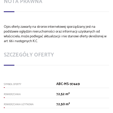
NOTA PRAWNA
Opis oferty zawarty na stronie internetowej sporządzany jest na
podstawie oględzin nieruchomości oraz informacji uzyskanych od
właściciela, może podlegać aktualizacji i nie stanowi oferty określonej w
art. 66 i następnych K.C.
SZCZEGÓŁY OFERTY
ABC-MS-97449
SYMBOL OFERTY
72,52 m²
POWIERZCHNIA
72,50 m²
POWIERZCHNIA UŻYTKOWA