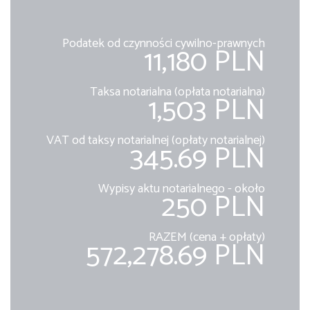
Podatek od czynności cywilno-prawnych
11,180 PLN
Taksa notarialna (opłata notarialna)
1,503 PLN
VAT od taksy notarialnej (opłaty notarialnej)
345.69 PLN
Wypisy aktu notarialnego - około
250 PLN
RAZEM (cena + opłaty)
572,278.69 PLN