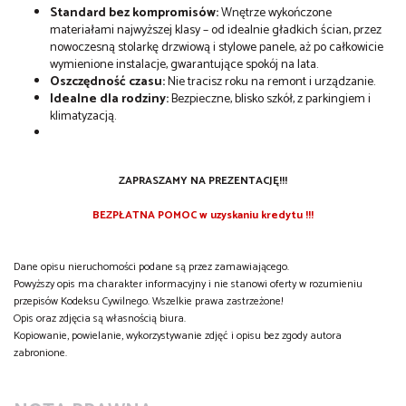
Standard bez kompromisów:
Wnętrze wykończone
materiałami najwyższej klasy – od idealnie gładkich ścian, przez
nowoczesną stolarkę drzwiową i stylowe panele, aż po całkowicie
wymienione instalacje, gwarantujące spokój na lata.
Oszczędność czasu:
Nie tracisz roku na remont i urządzanie.
Idealne dla rodziny:
Bezpieczne, blisko szkół, z parkingiem i
klimatyzacją.
ZAPRASZAMY NA PREZENTACJĘ!!!
BEZPŁATNA POMOC w uzyskaniu kredytu !!!
Dane opisu nieruchomości podane są przez zamawiającego.
Powyższy opis ma charakter informacyjny i nie stanowi oferty w rozumieniu
przepisów Kodeksu Cywilnego. Wszelkie prawa zastrzeżone!
Opis oraz zdjęcia są własnością biura.
Kopiowanie, powielanie, wykorzystywanie zdjęć i opisu bez zgody autora
zabronione.