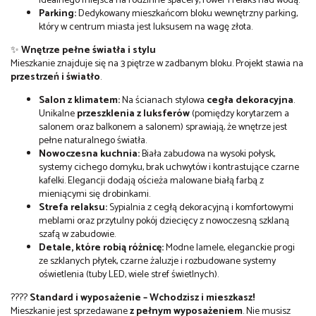
idealnego miejsca na rodzinne spacery, rower i relaks nad wodą.
Parking:
Dedykowany mieszkańcom bloku wewnętrzny parking,
który w centrum miasta jest luksusem na wagę złota.
✨
Wnętrze pełne światła i stylu
Mieszkanie znajduje się na 3 piętrze w zadbanym bloku. Projekt stawia na
przestrzeń i światło
.
Salon z klimatem:
Na ścianach stylowa
cegła dekoracyjna
.
Unikalne
przeszklenia z luksferów
(pomiędzy korytarzem a
salonem oraz balkonem a salonem) sprawiają, że wnętrze jest
pełne naturalnego światła.
Nowoczesna kuchnia:
Biała zabudowa na wysoki połysk,
systemy cichego domyku, brak uchwytów i kontrastujące czarne
kafelki. Elegancji dodają ościeża malowane białą farbą z
mieniącymi się drobinkami.
Strefa relaksu:
Sypialnia z cegłą dekoracyjną i komfortowymi
meblami oraz przytulny pokój dziecięcy z nowoczesną szklaną
szafą w zabudowie.
Detale, które robią różnicę:
Modne lamele, eleganckie progi
ze szklanych płytek, czarne żaluzje i rozbudowane systemy
oświetlenia (tuby LED, wiele stref świetlnych).
????
Standard i wyposażenie – Wchodzisz i mieszkasz!
Mieszkanie jest sprzedawane
z pełnym wyposażeniem
. Nie musisz