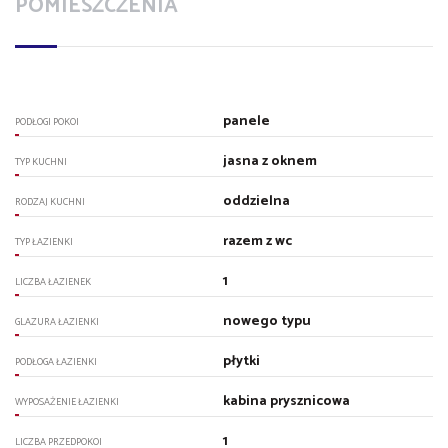
POMIESZCZENIA
panele
PODŁOGI POKOI
jasna z oknem
TYP KUCHNI
oddzielna
RODZAJ KUCHNI
razem z wc
TYP ŁAZIENKI
1
LICZBA ŁAZIENEK
nowego typu
GLAZURA ŁAZIENKI
płytki
PODŁOGA ŁAZIENKI
kabina prysznicowa
WYPOSAŻENIE ŁAZIENKI
1
LICZBA PRZEDPOKOI