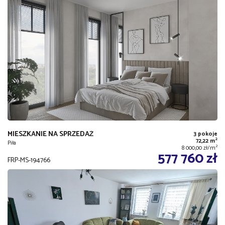
MIESZKANIE NA SPRZEDAŻ
3 pokoje
2
72,22 m
Piła
2
8 000,00 zł/m
577 760 zł
FRP-MS-194766