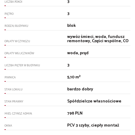
3
LICZBA POKOI
3
PIĘTRO
blok
RODZAJ BUDYNKU
wywóz śmieci, woda, fundusz
remontowy, Części wspólne, CO
OPŁATY W CZYNSZU
woda, prąd
OPŁATY WG LICZNIKÓW
3
LICZBA PIĘTER W BUDYNKU
5,10 m²
PIWNICA
bardzo dobry
STAN LOKALU
Spółdzielcze własnościowe
STAN PRAWNY
798 PLN
MIES. CZYNSZ ADMIN.
PCV 3 szyby, ciepły montaż
OKNA