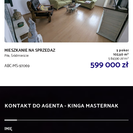
MIESZKANIE NA SPRZEDAŻ
5 pokoi
2
102,50 m
Piła, Śródmieście
2
5 843,90 zł/m
599 000 zł
ABC-MS-97069
KONTAKT DO AGENTA - KINGA MASTERNAK
IMIĘ