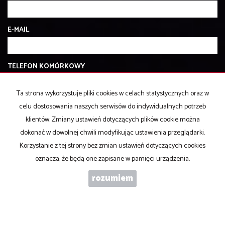
E-MAIL
TELEFON KOMÓRKOWY
Ta strona wykorzystuje pliki cookies w celach statystycznych oraz w
KOD ZABEZPIECZAJĄCY
celu dostosowania naszych serwisów do indywidualnych potrzeb
klientów. Zmiany ustawień dotyczących plików cookie można
dokonać w dowolnej chwili modyfikując ustawienia przeglądarki.
WIADOMOŚĆ
Korzystanie z tej strony bez zmian ustawień dotyczących cookies
oznacza, że będą one zapisane w pamięci urządzenia.
rozumiem
WYRAŻAM ZGODĘ NA PRZETWARZANIE PODANYCH PRZEZE MNIE
DANYCH OSOBOWYCH. ADMINISTRATOREM DANYCH JEST ABC