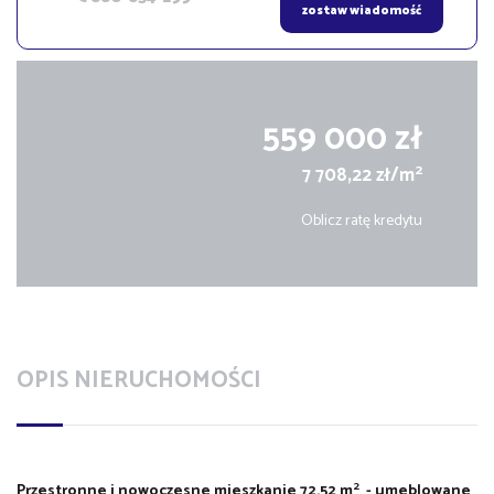
zostaw wiadomość
559 000 zł
2
7 708,22 zł/m
Oblicz ratę kredytu
OPIS NIERUCHOMOŚCI
2
Przestronne i nowoczesne mieszkanie 72,52 m
- umeblowane