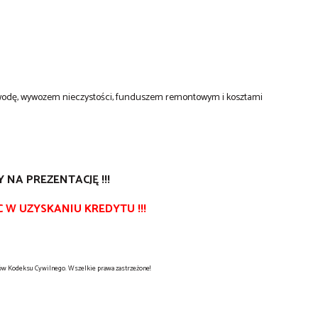
łą wodę, wywozem nieczystości, funduszem remontowym i kosztami
NA PREZENTACJĘ !!!
W UZYSKANIU KREDYTU !!!
sów Kodeksu Cywilnego. Wszelkie prawa zastrzeżone!