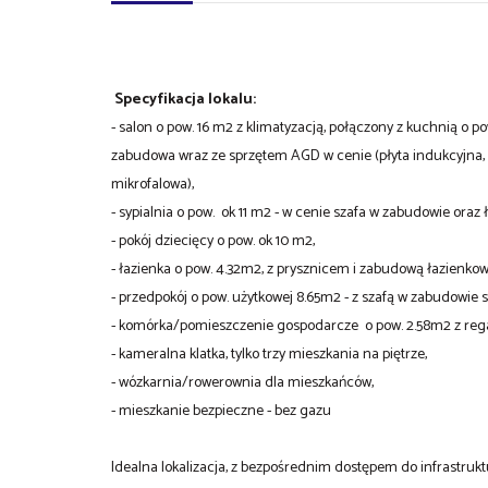
Specyfikacja lokalu:
- salon o pow. 16 m2 z klimatyzacją, połączony z kuchnią o po
zabudowa wraz ze sprzętem AGD w cenie (płyta indukcyjna, 
mikrofalowa),
- sypialnia o pow. ok 11 m2 - w cenie szafa w zabudowie oraz 
- pokój dziecięcy o pow. ok 10 m2,
- łazienka o pow. 4.32m2, z prysznicem i zabudową łazienkow
- przedpokój o pow. użytkowej 8.65m2 - z szafą w zabudowie s
- komórka/pomieszczenie gospodarcze o pow. 2.58m2 z rega
- kameralna klatka, tylko trzy mieszkania na piętrze,
- wózkarnia/rowerownia dla mieszkańców,
- mieszkanie bezpieczne - bez gazu
Idealna lokalizacja, z bezpośrednim dostępem do infrastruktu