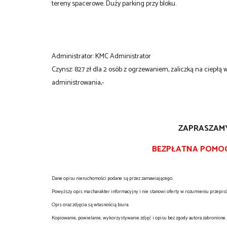
tereny spacerowe. Duży parking przy bloku.
Administrator: KMC Administrator
Czynsz: 827 zł dla 2 osób z ogrzewaniem, zaliczką na ciep
administrowania,-
ZAPRASZAMY 
BEZPŁATNA POMOC 
Dane opisu nieruchomości podane są przez zamawiającego.
Powyższy opis ma charakter informacyjny i nie stanowi oferty w rozumieniu przepi
Opis oraz zdjęcia są własnością biura.
Kopiowanie, powielanie, wykorzystywanie zdjęć i opisu bez zgody autora zabronione.