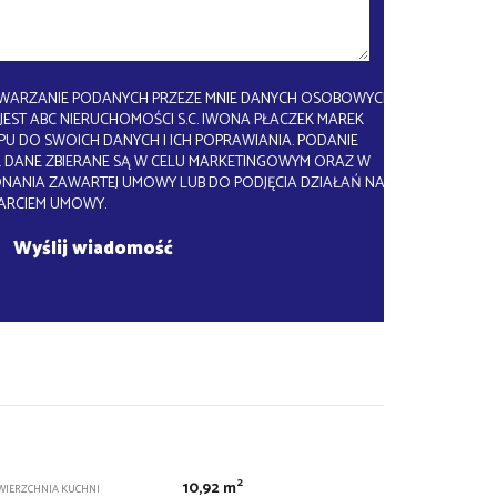
WARZANIE PODANYCH PRZEZE MNIE DANYCH OSOBOWYCH.
EST ABC NIERUCHOMOŚCI S.C. IWONA PŁACZEK MAREK
U DO SWOICH DANYCH I ICH POPRAWIANIA. PODANIE
 DANE ZBIERANE SĄ W CELU MARKETINGOWYM ORAZ W
ONANIA ZAWARTEJ UMOWY LUB DO PODJĘCIA DZIAŁAŃ NA
ARCIEM UMOWY.
2
10,92 m
WIERZCHNIA KUCHNI