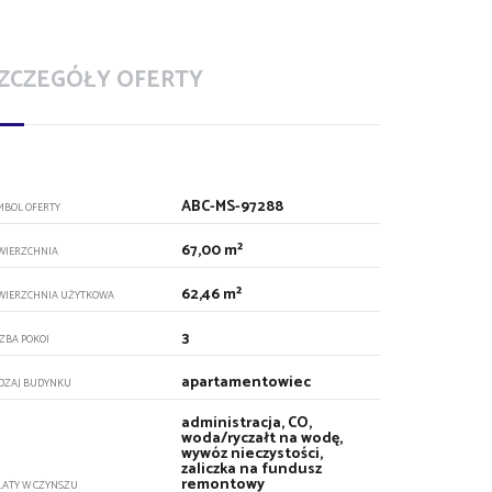
ZCZEGÓŁY OFERTY
ABC-MS-97288
MBOL OFERTY
67,00 m²
WIERZCHNIA
62,46 m²
WIERZCHNIA UŻYTKOWA
3
CZBA POKOI
apartamentowiec
DZAJ BUDYNKU
administracja, CO,
woda/ryczałt na wodę,
wywóz nieczystości,
zaliczka na fundusz
remontowy
ŁATY W CZYNSZU