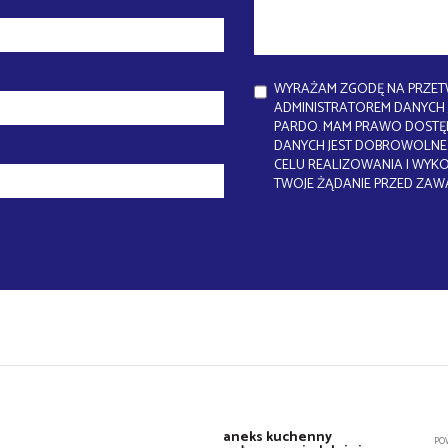
WYRAŻAM ZGODĘ NA PRZET
ADMINISTRATOREM DANYCH J
PARDO. MAM PRAWO DOSTĘP
DANYCH JEST DOBROWOLNE.
CELU REALIZOWANIA I WYK
TWOJE ŻĄDANIE PRZED ZAW
aneks kuchenny
PO