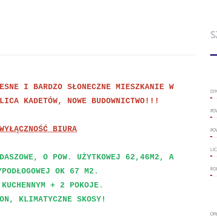
S
ESNE I BARDZO SŁONECZNE MIESZKANIE W
SY
LICA KADETÓW, NOWE BUDOWNICTWO!!!
PO
WYŁĄCZNOŚĆ BIURA
PO
LI
DASZOWE, O POW. UŻYTKOWEJ 62,46M2, A
RO
YPODŁOGOWEJ OK 67 M2.
 KUCHENNYM + 2 POKOJE.
ON, KLIMATYCZNE SKOSY!
OP