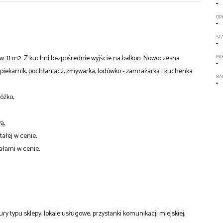
OP
ST
w. 11 m2
. Z kuchni bezpośrednie wyjście na balkon. Nowoczesna
MI
piekarnik, pochłaniacz, zmywarka, lodówko - zamrażarka i kuchenka
BA
łóżko,
ą,
tałej w cenie,
łami w cenie,
ry typu sklepy, lokale usługowe,
przystanki komunikacji miejskiej,