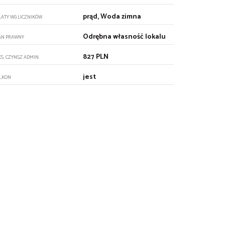
prąd, Woda zimna
ŁATY WG LICZNIKÓW
Odrębna własność lokalu
AN PRAWNY
827 PLN
ES. CZYNSZ ADMIN.
jest
LKON