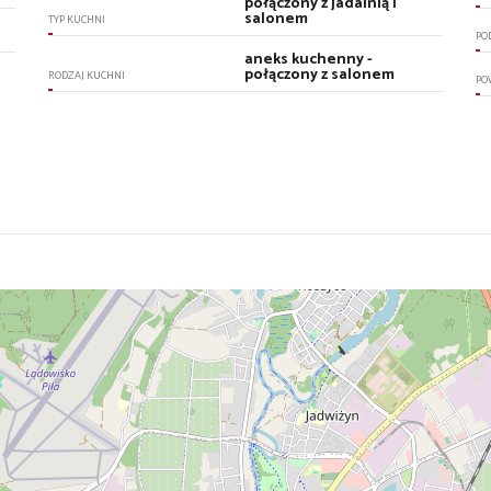
połączony z jadalnią i
salonem
TYP KUCHNI
PO
aneks kuchenny -
połączony z salonem
RODZAJ KUCHNI
PO