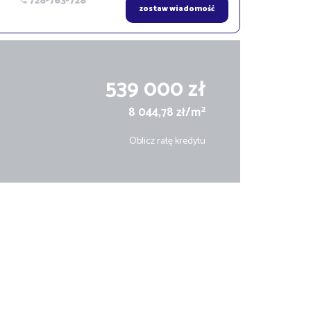
728-763-728
zostaw wiadomość
539 000 zł
2
8 044,78 zł/m
Oblicz ratę kredytu