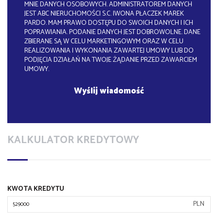
MNIE DANYCH OSOBOWYCH. ADMINISTRATOREM DANYCH
JEST ABC NIERUCHOMOŚCI S.C. IWONA PŁACZEK MAREK
PARDO. MAM PRAWO DOSTĘPU DO SWOICH DANYCH I ICH
POPRAWIANIA. PODANIE DANYCH JEST DOBROWOLNE. DANE
ZBIERANE SĄ W CELU MARKETINGOWYM ORAZ W CELU
REALIZOWANIA I WYKONANIA ZAWARTEJ UMOWY LUB DO
PODJĘCIA DZIAŁAŃ NA TWOJE ŻĄDANIE PRZED ZAWARCIEM
UMOWY.
KALKULATOR KREDYTOWY
KWOTA KREDYTU
PLN