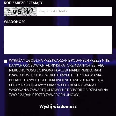
KOD ZABEZPIECZAJĄCY
WIADOMOŚĆ
WYRAŻAM ZGODĘ NA PRZETWARZANIE PODANYCH PRZEZE MNIE
DANYCH OSOBOWYCH. ADMINISTRATOREM DANYCH JEST ABC
NIERUCHOMOŚCI S.C. IWONA PŁACZEK MAREK PARDO. MAM
PRAWO DOSTĘPU DO SWOICH DANYCH I ICH POPRAWIANIA.
PODANIE DANYCH JEST DOBROWOLNE. DANE ZBIERANE SĄ W
CELU MARKETINGOWYM ORAZ W CELU REALIZOWANIA I
WYKONANIA ZAWARTEJ UMOWY LUB DO PODJĘCIA DZIAŁAŃ NA
TWOJE ŻĄDANIE PRZED ZAWARCIEM UMOWY.