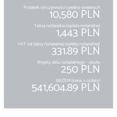
Podatek od czynności cywilno-prawnych
10,580 PLN
Taksa notarialna (opłata notarialna)
1,443 PLN
VAT od taksy notarialnej (opłaty notarialnej)
331.89 PLN
Wypisy aktu notarialnego - około
250 PLN
RAZEM (cena + opłaty)
541,604.89 PLN