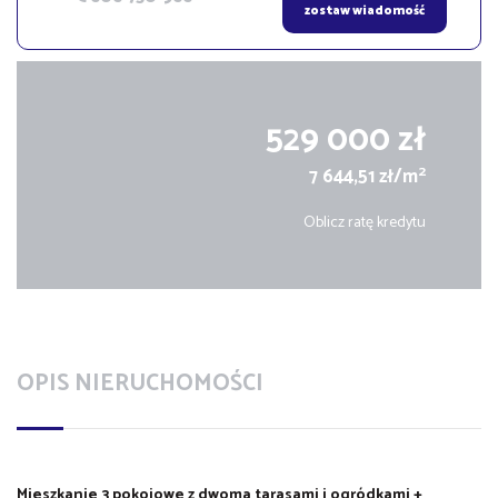
zostaw wiadomość
529 000 zł
2
7 644,51 zł/m
Oblicz ratę kredytu
OPIS NIERUCHOMOŚCI
Mieszkanie 3 pokojowe z dwoma tarasami i ogródkami +