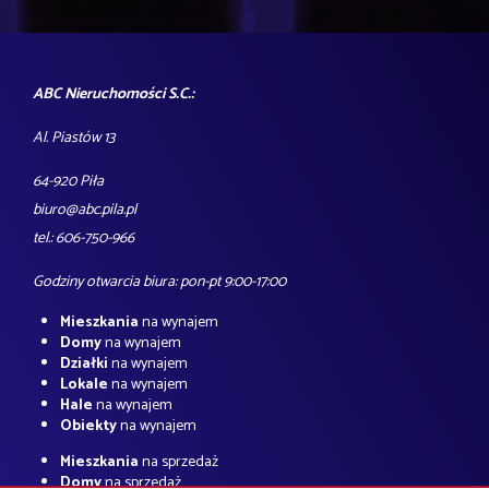
ABC Nieruchomości S.C.:
Al. Piastów 13
64-920 Piła
biuro@abc.pila.pl
tel.: 606-750-966
Godziny otwarcia biura: pon-pt 9:00-17:00
Mieszkania
na wynajem
Domy
na wynajem
Działki
na wynajem
Lokale
na wynajem
Hale
na wynajem
Obiekty
na wynajem
Mieszkania
na sprzedaż
Domy
na sprzedaż