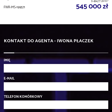
2
9 494,77 zł/m
545 000 zł
FWR-MS-199571
KONTAKT DO AGENTA - IWONA PŁACZEK
IMIĘ
E-MAIL
TELEFON KOMÓRKOWY