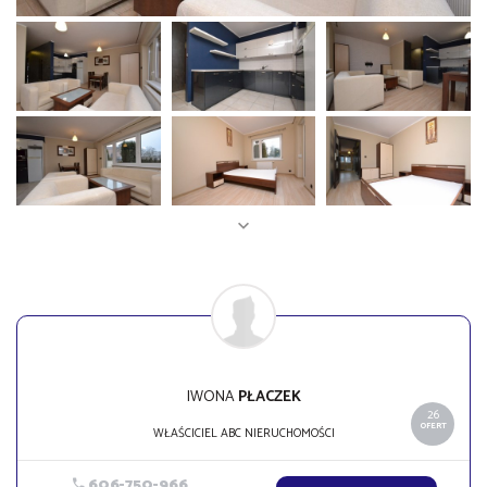
IWONA
PŁACZEK
26
OFERT
WŁAŚCICIEL ABC NIERUCHOMOŚCI
606-750-966