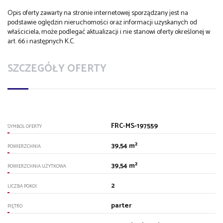
Opis oferty zawarty na stronie internetowej sporządzany jest na
podstawie oględzin nieruchomości oraz informacji uzyskanych od
właściciela, może podlegać aktualizacji i nie stanowi oferty określonej w
art. 66 i następnych K.C.
SZCZEGÓŁY OFERTY
FRC-MS-197559
SYMBOL OFERTY
39,54 m²
POWIERZCHNIA
39,54 m²
POWIERZCHNIA UŻYTKOWA
2
LICZBA POKOI
parter
PIĘTRO