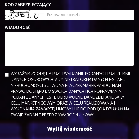
KOD ZABEZPIECZAJĄCY
WIADOMOŚĆ
WYRAŻAM ZGODĘ NA PRZETWARZANIE PODANYCH PRZEZE MNIE
DANYCH OSOBOWYCH. ADMINISTRATOREM DANYCH JEST ABC
NIERUCHOMOŚCI S.C. IWONA PŁACZEK MAREK PARDO. MAM
PRAWO DOSTĘPU DO SWOICH DANYCH I ICH POPRAWIANIA.
PODANIE DANYCH JEST DOBROWOLNE. DANE ZBIERANE SĄ W
CELU MARKETINGOWYM ORAZ W CELU REALIZOWANIA I
WYKONANIA ZAWARTEJ UMOWY LUB DO PODJĘCIA DZIAŁAŃ NA
TWOJE ŻĄDANIE PRZED ZAWARCIEM UMOWY.