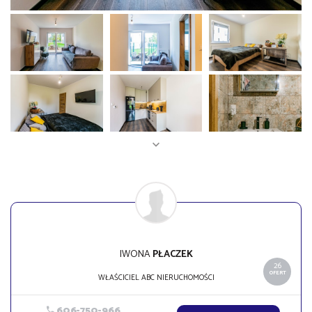
IWONA
PŁACZEK
26
OFERT
WŁAŚCICIEL ABC NIERUCHOMOŚCI
606-750-966