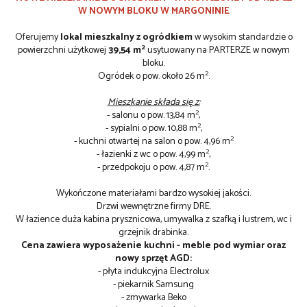
W NOWYM BLOKU W MARGONINIE
Oferujemy
lokal mieszkalny z ogródkiem
w wysokim standardzie o
2
powierzchni użytkowej
39,54 m
usytuowany na PARTERZE w nowym
bloku.
2
Ogródek o pow. około 26 m
.
Mieszkanie składa się z:
2
- salonu o pow. 13,84 m
,
2
- sypialni o pow. 10,88 m
,
2
- kuchni otwartej na salon o pow. 4,96 m
2
- łazienki z wc o pow. 4,99 m
,
2
- przedpokoju o pow. 4,87 m
.
Wykończone materiałami bardzo wysokiej jakości.
Drzwi wewnętrzne firmy DRE.
W łazience duża kabina prysznicowa, umywalka z szafką i lustrem, wc i
grzejnik drabinka.
Cena zawiera wyposażenie kuchni
- meble pod wymiar oraz
nowy sprzęt AGD:
- płyta indukcyjna Electrolux
- piekarnik Samsung
- zmywarka Beko