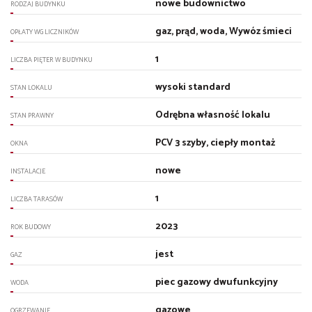
nowe budownictwo
RODZAJ BUDYNKU
gaz, prąd, woda, Wywóz śmieci
OPŁATY WG LICZNIKÓW
1
LICZBA PIĘTER W BUDYNKU
wysoki standard
STAN LOKALU
Odrębna własność lokalu
STAN PRAWNY
PCV 3 szyby, ciepły montaż
OKNA
nowe
INSTALACJE
1
LICZBA TARASÓW
2023
ROK BUDOWY
jest
GAZ
piec gazowy dwufunkcyjny
WODA
gazowe
OGRZEWANIE