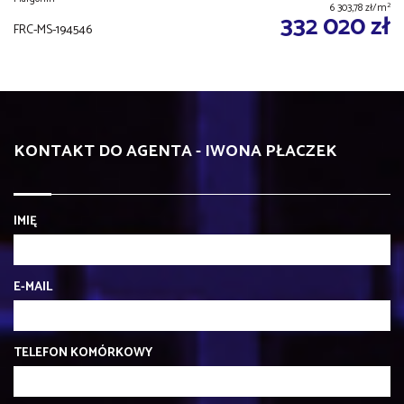
2
6 303,78 zł/m
332 020 zł
FRC-MS-194546
KONTAKT DO AGENTA - IWONA PŁACZEK
IMIĘ
E-MAIL
TELEFON KOMÓRKOWY