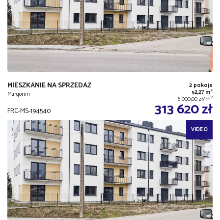
MIESZKANIE NA SPRZEDAŻ
2 pokoje
2
52,27 m
Margonin
2
6 000,00 zł/m
313 620 zł
FRC-MS-194540
VIDEO