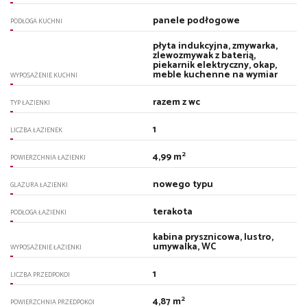
panele podłogowe
PODŁOGA KUCHNI
płyta indukcyjna, zmywarka,
zlewozmywak z baterią,
piekarnik elektryczny, okap,
meble kuchenne na wymiar
WYPOSAŻENIE KUCHNI
razem z wc
TYP ŁAZIENKI
1
LICZBA ŁAZIENEK
2
4,99 m
POWIERZCHNIA ŁAZIENKI
nowego typu
GLAZURA ŁAZIENKI
terakota
PODŁOGA ŁAZIENKI
kabina prysznicowa, lustro,
umywalka, WC
WYPOSAŻENIE ŁAZIENKI
1
LICZBA PRZEDPOKOI
2
4,87 m
POWIERZCHNIA PRZEDPOKOI