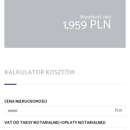
Wysokość raty
1,959 PLN
KALKULATOR KOSZTÓW
CENA NIERUCHOMOŚCI
PLN
VAT OD TAKSY NOTARIALNEJ (OPŁATY NOTARIALNEJ)