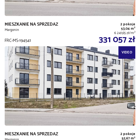
MIESZKANIE NA SPRZEDAŻ
2 pokoje
2
53,04 m
Margonin
2
6 241,65 zł/m
331 057 zł
FRC-MS-194541
VIDEO
MIESZKANIE NA SPRZEDAŻ
2 pokoje
2
52,67 m
Margonin