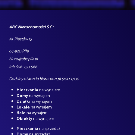
ABC Nieruchomości S.C.:
Al. Piastów 13
64-920 Piła
biuro@abc.pila.pl
tel.: 606-750-966
Godziny otwarcia biura: pon-pt 9:00-17:00
Mieszkania
na wynajem
Domy
na wynajem
Działki
na wynajem
Lokale
na wynajem
Hale
na wynajem
Obiekty
na wynajem
Mieszkania
na sprzedaż
Domy
na sprzedaż