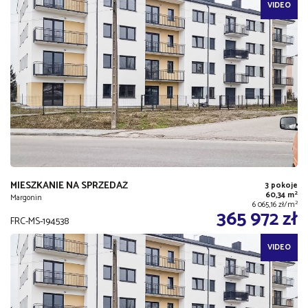
VIDEO
MIESZKANIE NA SPRZEDAŻ
3 pokoje
2
60,34 m
Margonin
2
6 065,16 zł/m
365 972 zł
FRC-MS-194538
VIDEO