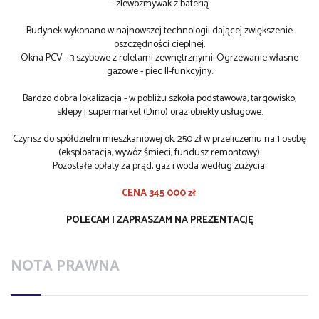
- zlewozmywak z baterią
Budynek wykonano w najnowszej technologii dającej zwiększenie
oszczędności cieplnej.
Okna PCV - 3 szybowe z roletami zewnętrznymi. Ogrzewanie własne
gazowe - piec II-funkcyjny.
Bardzo dobra lokalizacja - w pobliżu szkoła podstawowa, targowisko,
sklepy i supermarket (Dino) oraz obiekty usługowe.
Czynsz do spółdzielni mieszkaniowej ok. 250 zł w przeliczeniu na 1 osobę
(eksploatacja, wywóz śmieci, fundusz remontowy).
Pozostałe opłaty za prąd, gaz i woda według zużycia.
CENA 345 000 zł
POLECAM I ZAPRASZAM NA PREZENTACJĘ
NOTA PRAWNA