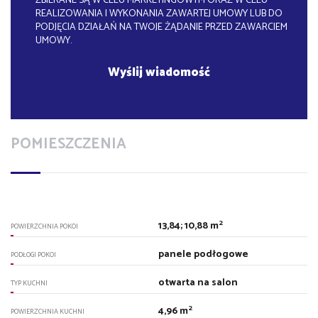
ZBIERANE SĄ W CELU MARKETINGOWYM ORAZ W CELU
REALIZOWANIA I WYKONANIA ZAWARTEJ UMOWY LUB DO
PODJĘCIA DZIAŁAŃ NA TWOJE ŻĄDANIE PRZED ZAWARCIEM
UMOWY.
POMIESZCZENIA
2
13,84; 10,88 m
POWIERZCHNIA POKOI
panele podłogowe
PODŁOGI POKOI
otwarta na salon
TYP KUCHNI
2
4,96 m
POWIERZCHNIA KUCHNI