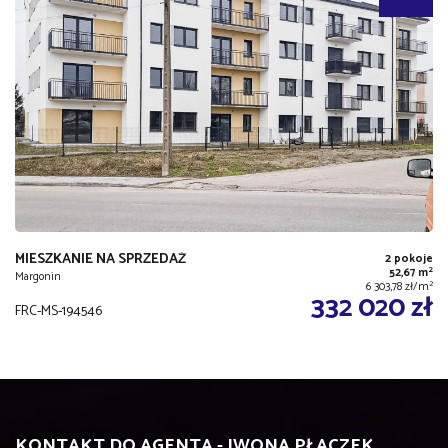
MIESZKANIE NA SPRZEDAŻ
2 pokoje
2
52,67 m
Margonin
2
6 303,78 zł/m
332 020 zł
FRC-MS-194546
KONTAKT DO AGENTA - IWONA PŁACZEK