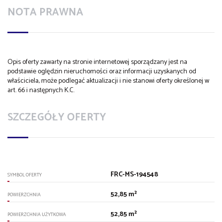
NOTA PRAWNA
Opis oferty zawarty na stronie internetowej sporządzany jest na
podstawie oględzin nieruchomości oraz informacji uzyskanych od
właściciela, może podlegać aktualizacji i nie stanowi oferty określonej w
art. 66 i następnych K.C.
SZCZEGÓŁY OFERTY
FRC-MS-194548
SYMBOL OFERTY
52,85 m²
POWIERZCHNIA
52,85 m²
POWIERZCHNIA UŻYTKOWA