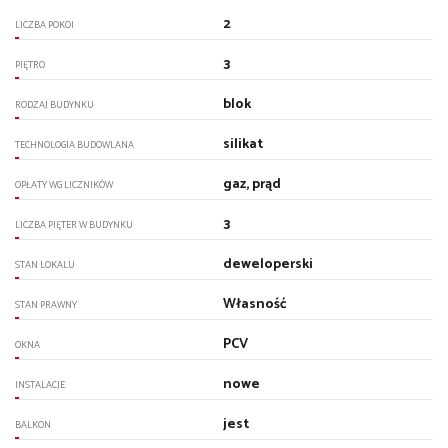
2
LICZBA POKOI
3
PIĘTRO
blok
RODZAJ BUDYNKU
silikat
TECHNOLOGIA BUDOWLANA
gaz, prąd
OPŁATY WG LICZNIKÓW
3
LICZBA PIĘTER W BUDYNKU
deweloperski
STAN LOKALU
Własność
STAN PRAWNY
PCV
OKNA
nowe
INSTALACJE
jest
BALKON