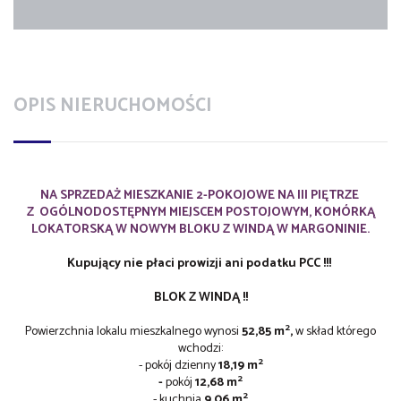
OPIS NIERUCHOMOŚCI
NA SPRZEDAŻ MIESZKANIE 2-POKOJOWE NA III PIĘTRZE
Z OGÓLNODOSTĘPNYM MIEJSCEM POSTOJOWYM
, KOMÓRKĄ
LOKATORSKĄ W NOWYM BLOKU Z WINDĄ W MARGONINIE.
Kupujący nie płaci prowizji ani podatku PCC !!!
BLOK Z WINDĄ !!
2
Powierzchnia lokalu mieszkalnego wynosi
52,85
m
,
w skład którego
wchodzi:
2
- pokój dzienny
18,19
m
2
-
pokój
12,68
m
2
- kuchnia
9,06 m