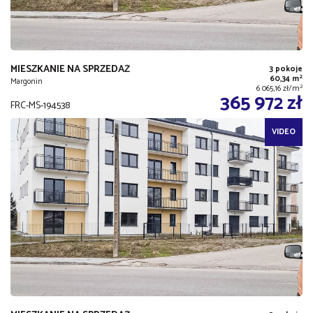
MIESZKANIE NA SPRZEDAŻ
3 pokoje
2
60,34 m
Margonin
2
6 065,16 zł/m
365 972 zł
FRC-MS-194538
VIDEO