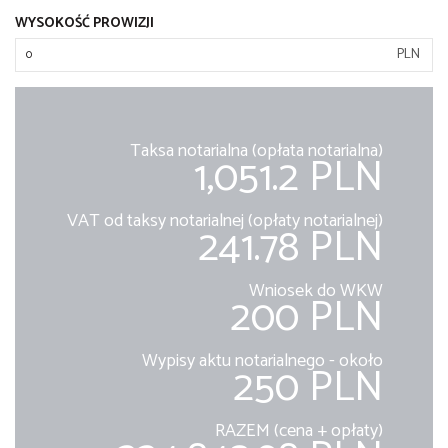
WYSOKOŚĆ PROWIZJI
PLN
Taksa notarialna (opłata notarialna)
1,051.2 PLN
VAT od taksy notarialnej (opłaty notarialnej)
241.78 PLN
Wniosek do WKW
200 PLN
Wypisy aktu notarialnego - około
250 PLN
RAZEM (cena + opłaty)