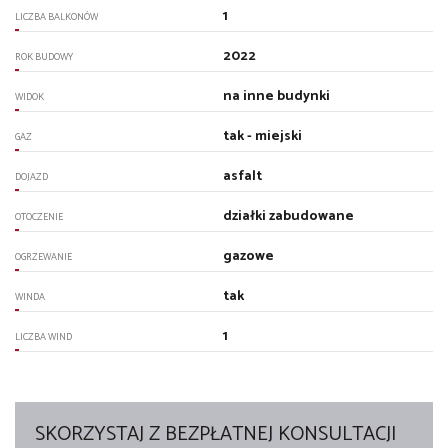
1
LICZBA BALKONÓW
2022
ROK BUDOWY
na inne budynki
WIDOK
tak - miejski
GAZ
asfalt
DOJAZD
działki zabudowane
OTOCZENIE
gazowe
OGRZEWANIE
tak
WINDA
1
LICZBA WIND
SKORZYSTAJ Z BEZPŁATNEJ KONSULTACJI