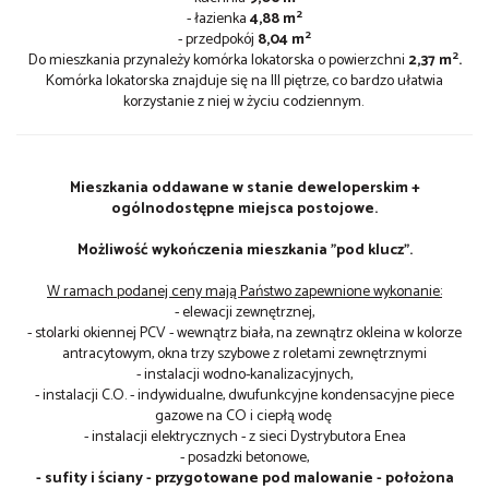
2
- łazienka
4,88 m
2
- przedpokój
8,04
m
2
Do mieszkania przynależy komórka lokatorska o powierzchni
2,37 m
.
Komórka lokatorska znajduje się na III piętrze, co bardzo ułatwia
korzystanie z niej w życiu codziennym.
Mieszkania oddawane w stanie deweloperskim +
ogólnodostępne miejsca postojowe.
Możliwość wykończenia mieszkania "pod klucz".
W ramach podanej ceny mają Państwo zapewnione wykonanie:
- elewacji zewnętrznej,
- stolarki okiennej PCV - wewnątrz biała, na zewnątrz okleina w kolorze
antracytowym, okna trzy szybowe z roletami zewnętrznymi
- instalacji wodno-kanalizacyjnych,
- instalacji C.O. - indywidualne, dwufunkcyjne kondensacyjne piece
gazowe na CO i ciepłą wodę
- instalacji elektrycznych - z sieci Dystrybutora Enea
- posadzki betonowe,
- sufity i ściany - przygotowane pod malowanie - położona