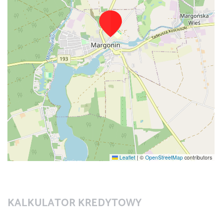
Leaflet
|
©
OpenStreetMap
contributors
KALKULATOR KREDYTOWY