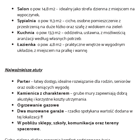
Salon
o pow. 14,8 m2 - idealny jako strefa dzienna z miejscem na
wypoczynek,
Sypialnia
o pow. 11,3 m2 – ciche, osobne pomieszczenie z
przestrzenią na duże łóżko oraz szafę z widokiem na zieleń
Kuchnia
o pow. 13,3 m2 – oddzielna, ustawna, z możliwością
aranżacji według własnych potrzeb.
Łazienka
o pow. 4,8 m2 – praktyczne wnętrze w wygodnym
układzie, z miejscem na pralkę i wannę.
Najważniejsze atuty
Parter
– łatwy dostęp, idealne rozwiązanie dla rodzin, seniorów
oraz osób ceniących wygodę.
Kamienica z charakterem
– grube mury zapewniają dobrą
akustykę i korzystne koszty utrzymania.
Ogrzewanie gazowe
Dwa murowane garaże
– rzadko spotykana wartość dodana w
tej lokalizacji !!!
W pobliżu sklepy, szkoły, komunikacja oraz tereny
spacerowe.