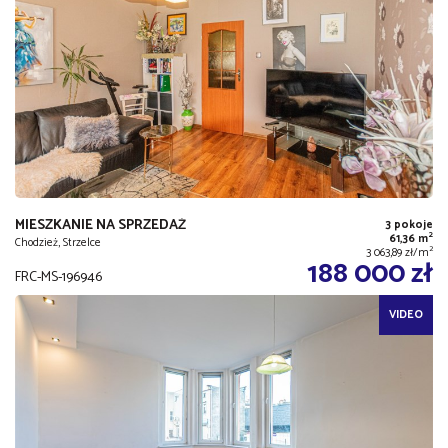
MIESZKANIE NA SPRZEDAŻ
3 pokoje
2
61,36 m
Chodzież, Strzelce
2
3 063,89 zł/m
188 000 zł
FRC-MS-196946
VIDEO