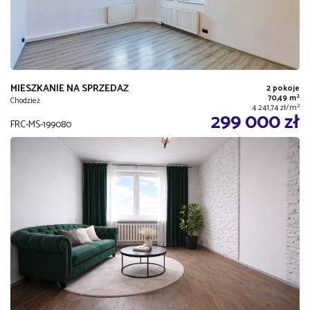
MIESZKANIE NA SPRZEDAŻ
2 pokoje
2
70,49 m
Chodzież
2
4 241,74 zł/m
299 000 zł
FRC-MS-199080