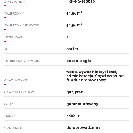
FRP-MS-198836
SYMBOL OFERTY
44,56 m²
POWIERZCHNIA
44,56 m²
POWIERZCHNIA UŻYTKOWA
2
LICZBA POKOI
parter
PIĘTRO
beton, cegła
TECHNOLOGIA BUDOWLANA
woda, wywóz nieczystości,
administracja, Części wspólne,
fundusz remontowy
OPŁATY W CZYNSZU
gaz, prąd
OPŁATY WG LICZNIKÓW
garaż murowany
GARAŻ
3,00 m²
PIWNICA
do wprowadzenia
STAN LOKALU