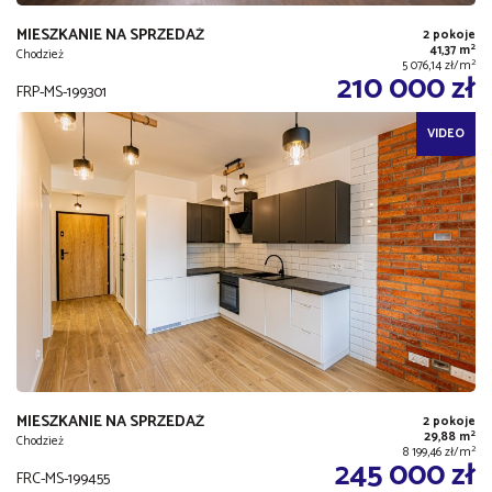
MIESZKANIE NA SPRZEDAŻ
2 pokoje
2
41,37 m
Chodzież
2
5 076,14 zł/m
210 000 zł
FRP-MS-199301
VIDEO
MIESZKANIE NA SPRZEDAŻ
2 pokoje
2
29,88 m
Chodzież
2
8 199,46 zł/m
245 000 zł
FRC-MS-199455