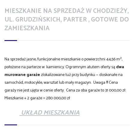
MIESZKANIE NA SPRZEDAŻ W CHODZIEŻY,
UL. GRUDZIŃSKICH,
PARTER , GOTOWE DO
ZAMIESZKANIA
Na sprzedaż jasne, funkcjonalne mieszkanie o powierzchni 44,56 m²,
położone na parterze w kamienicy. Ogromnym atutem oferty są
dwa
murowane garaże
zlokalizowane tuż przy budynku — doskonałe na
samochód, motocykle, warsztat lub mały magazyn. Uwaga !!! Cena
garaży nie jest ujęta w cenie oferty. Cena za oba garaże to 31 000,00 zł.
Mieszkanie + 2 garaże = 280 000,00 zł
UKŁAD MIESZKANIA