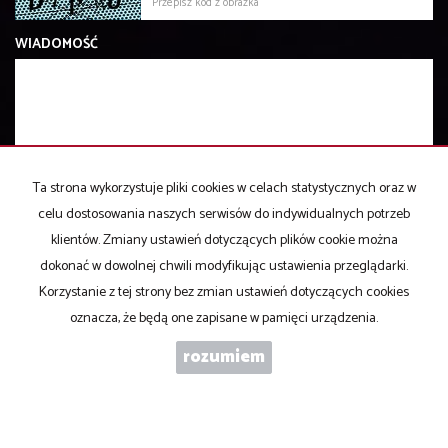
WIADOMOŚĆ
Ta strona wykorzystuje pliki cookies w celach statystycznych oraz w
WYRAŻAM ZGODĘ NA PRZETWARZANIE PODANYCH PRZEZE MNIE
DANYCH OSOBOWYCH. ADMINISTRATOREM DANYCH JEST ABC
celu dostosowania naszych serwisów do indywidualnych potrzeb
NIERUCHOMOŚCI S.C. IWONA PŁACZEK MAREK PARDO. MAM
klientów. Zmiany ustawień dotyczących plików cookie można
PRAWO DOSTĘPU DO SWOICH DANYCH I ICH POPRAWIANIA.
dokonać w dowolnej chwili modyfikując ustawienia przeglądarki.
PODANIE DANYCH JEST DOBROWOLNE. DANE ZBIERANE SĄ W
CELU MARKETINGOWYM ORAZ W CELU REALIZOWANIA I
Korzystanie z tej strony bez zmian ustawień dotyczących cookies
WYKONANIA ZAWARTEJ UMOWY LUB DO PODJĘCIA DZIAŁAŃ NA
oznacza, że będą one zapisane w pamięci urządzenia.
TWOJE ŻĄDANIE PRZED ZAWARCIEM UMOWY.
rozumiem