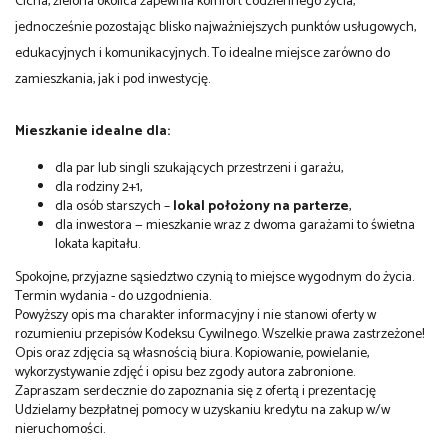
Cicha, zielona okolica zapewnia komfort codziennego życia,
jednocześnie pozostając blisko najważniejszych punktów usługowych,
edukacyjnych i komunikacyjnych. To idealne miejsce zarówno do
zamieszkania, jak i pod inwestycję.
Mieszkanie idealne dla:
dla par lub singli szukających przestrzeni i garażu,
dla rodziny 2+1,
dla osób starszych –
lokal położony na parterze
,
dla inwestora — mieszkanie wraz z dwoma garażami to świetna
lokata kapitału.
Spokojne, przyjazne sąsiedztwo czynią to miejsce wygodnym do życia.
Termin wydania - do uzgodnienia.
Powyższy opis ma charakter informacyjny i nie stanowi oferty w
rozumieniu przepisów Kodeksu Cywilnego. Wszelkie prawa zastrzeżone!
Opis oraz zdjęcia są własnością biura. Kopiowanie, powielanie,
wykorzystywanie zdjęć i opisu bez zgody autora zabronione.
Zapraszam serdecznie do zapoznania się z ofertą i prezentację
Udzielamy bezpłatnej pomocy w uzyskaniu kredytu na zakup w/w
nieruchomości.