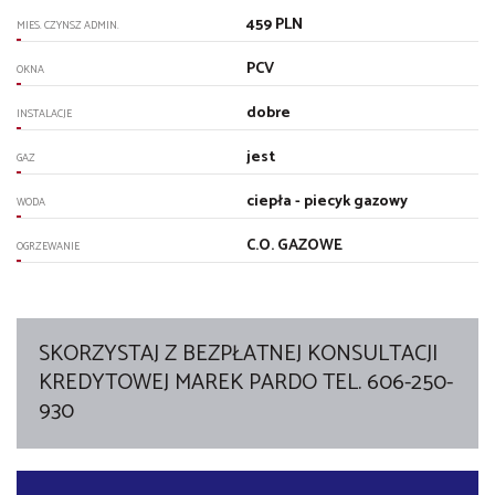
459 PLN
MIES. CZYNSZ ADMIN.
PCV
OKNA
dobre
INSTALACJE
jest
GAZ
ciepła - piecyk gazowy
WODA
C.O. GAZOWE
OGRZEWANIE
SKORZYSTAJ Z BEZPŁATNEJ KONSULTACJI
KREDYTOWEJ MAREK PARDO TEL. 606-250-
930