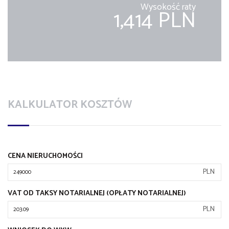
Wysokość raty
1,414 PLN
KALKULATOR KOSZTÓW
CENA NIERUCHOMOŚCI
PLN
VAT OD TAKSY NOTARIALNEJ (OPŁATY NOTARIALNEJ)
PLN