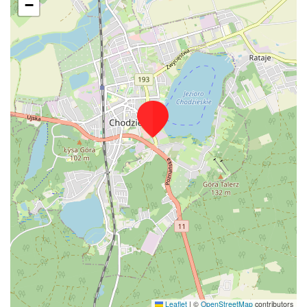
−
Leaflet
|
©
OpenStreetMap
contributors