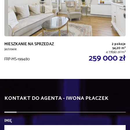
MIESZKANIE NA SPRZEDAŻ
2 pokoje
2
54,20 m
Jastrowie
2
4 778,60 zł/m
259 000 zł
FRP-MS-199480
KONTAKT DO AGENTA - IWONA PŁACZEK
IMIĘ