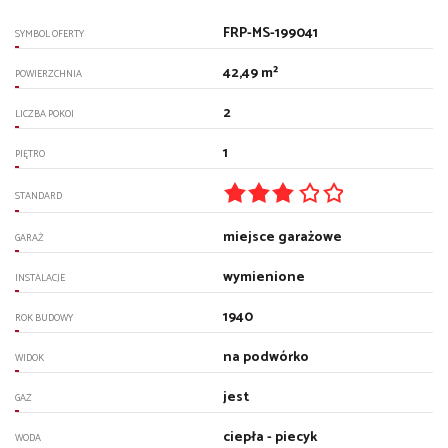
FRP-MS-199041
SYMBOL OFERTY
42,49 m²
POWIERZCHNIA
2
LICZBA POKOI
1
PIĘTRO
STANDARD
miejsce garażowe
GARAŻ
wymienione
INSTALACJE
1940
ROK BUDOWY
na podwórko
WIDOK
jest
GAZ
ciepła - piecyk
WODA