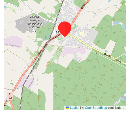
Leaflet
|
©
OpenStreetMap
contributors