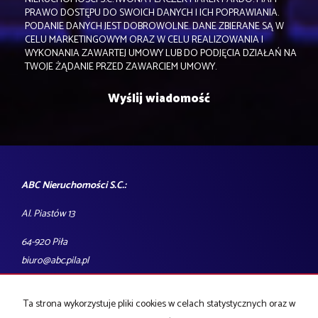
PRAWO DOSTĘPU DO SWOICH DANYCH I ICH POPRAWIANIA.
PODANIE DANYCH JEST DOBROWOLNE. DANE ZBIERANE SĄ W
CELU MARKETINGOWYM ORAZ W CELU REALIZOWANIA I
WYKONANIA ZAWARTEJ UMOWY LUB DO PODJĘCIA DZIAŁAŃ NA
TWOJE ŻĄDANIE PRZED ZAWARCIEM UMOWY.
ABC Nieruchomości S.C.:
Al. Piastów 13
64-920 Piła
biuro@abc.pila.pl
tel.: 606-750-966
Ta strona wykorzystuje pliki cookies w celach statystycznych oraz w
Godziny otwarcia biura: pon-pt 9:00-17:00