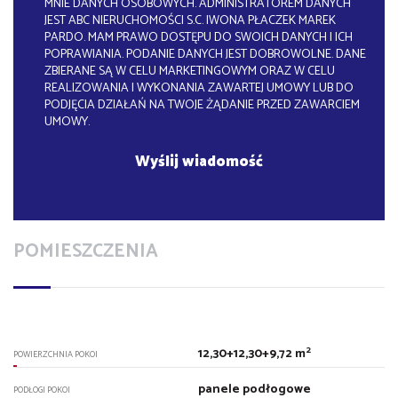
MNIE DANYCH OSOBOWYCH. ADMINISTRATOREM DANYCH
JEST ABC NIERUCHOMOŚCI S.C. IWONA PŁACZEK MAREK
PARDO. MAM PRAWO DOSTĘPU DO SWOICH DANYCH I ICH
POPRAWIANIA. PODANIE DANYCH JEST DOBROWOLNE. DANE
ZBIERANE SĄ W CELU MARKETINGOWYM ORAZ W CELU
REALIZOWANIA I WYKONANIA ZAWARTEJ UMOWY LUB DO
PODJĘCIA DZIAŁAŃ NA TWOJE ŻĄDANIE PRZED ZAWARCIEM
UMOWY.
POMIESZCZENIA
2
12,30+12,30+9,72 m
POWIERZCHNIA POKOI
panele podłogowe
PODŁOGI POKOI