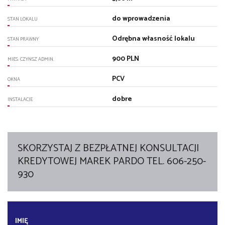
do wprowadzenia
STAN LOKALU
Odrębna własność lokalu
STAN PRAWNY
900 PLN
MIES. CZYNSZ ADMIN.
PCV
OKNA
dobre
INSTALACJE
SKORZYSTAJ Z BEZPŁATNEJ KONSULTACJI
KREDYTOWEJ MAREK PARDO TEL. 606-250-
930
IMIĘ