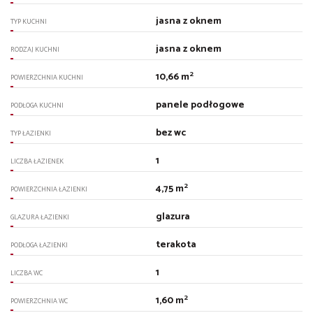
jasna z oknem
TYP KUCHNI
jasna z oknem
RODZAJ KUCHNI
2
10,66 m
POWIERZCHNIA KUCHNI
panele podłogowe
PODŁOGA KUCHNI
bez wc
TYP ŁAZIENKI
1
LICZBA ŁAZIENEK
2
4,75 m
POWIERZCHNIA ŁAZIENKI
glazura
GLAZURA ŁAZIENKI
terakota
PODŁOGA ŁAZIENKI
1
LICZBA WC
2
1,60 m
POWIERZCHNIA WC