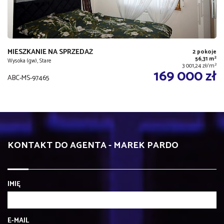
MIESZKANIE NA SPRZEDAŻ
2 pokoje
2
56,31 m
Wysoka (gw), Stare
2
3 001,24 zł/m
169 000 zł
ABC-MS-97465
KONTAKT DO AGENTA - MAREK PARDO
IMIĘ
E-MAIL