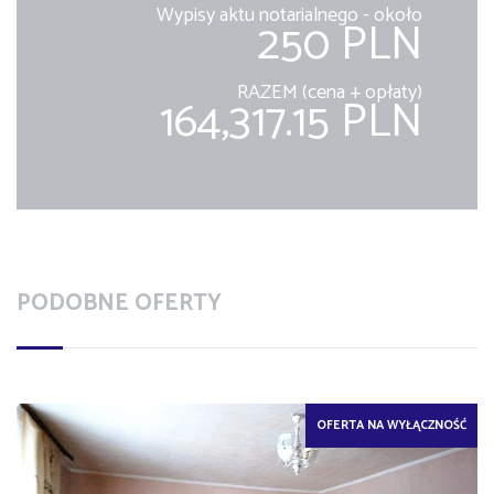
Wypisy aktu notarialnego - około
250 PLN
RAZEM (cena + opłaty)
164,317.15 PLN
PODOBNE OFERTY
OFERTA NA WYŁĄCZNOŚĆ