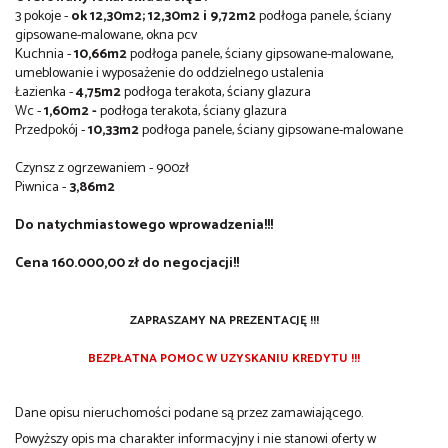
3 pokoje -
ok 12,30m2; 12,30m2 i 9,72m2
podłoga panele, ściany
gipsowane-malowane, okna pcv
Kuchnia -
10,66m2
podłoga panele, ściany gipsowane-malowane,
umeblowanie i wyposażenie do oddzielnego ustalenia
Łazienka -
4,75m2
podłoga terakota, ściany glazura
Wc -
1,60m2 -
podłoga terakota, ściany glazura
Przedpokój -
10,33m2
podłoga panele, ściany gipsowane-malowane
Czynsz z ogrzewaniem - 900zł
Piwnica -
3,86m2
Do natychmiastowego wprowadzenia!!!
Cena 160.000,00 zł do negocjacji!!
ZAPRASZAMY NA PREZENTACJĘ !!!
BEZPŁATNA POMOC W UZYSKANIU KREDYTU !!!
Dane opisu nieruchomości podane są przez zamawiającego.
Powyższy opis ma charakter informacyjny i nie stanowi oferty w