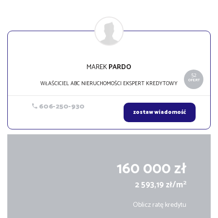
MAREK
PARDO
52
OFERT
WŁAŚCICIEL ABC NIERUCHOMOŚCI EKSPERT KREDYTOWY
606-250-930
zostaw wiadomość
160 000 zł
2
2 593,19 zł/m
Oblicz ratę kredytu