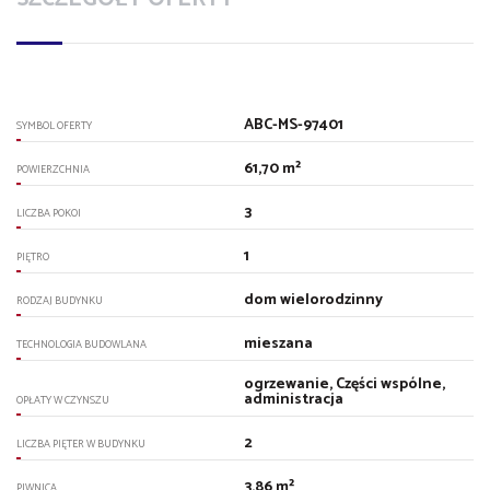
ABC-MS-97401
SYMBOL OFERTY
61,70 m²
POWIERZCHNIA
3
LICZBA POKOI
1
PIĘTRO
dom wielorodzinny
RODZAJ BUDYNKU
mieszana
TECHNOLOGIA BUDOWLANA
ogrzewanie, Części wspólne,
administracja
OPŁATY W CZYNSZU
2
LICZBA PIĘTER W BUDYNKU
3,86 m²
PIWNICA