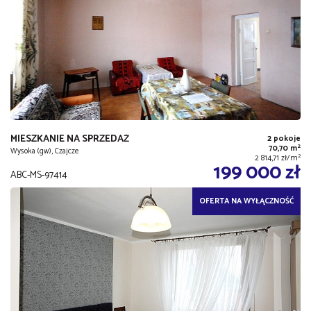
MIESZKANIE NA SPRZEDAŻ
2 pokoje
2
70,70 m
Wysoka (gw), Czajcze
2
2 814,71 zł/m
199 000 zł
ABC-MS-97414
OFERTA NA WYŁĄCZNOŚĆ