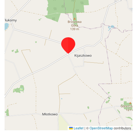
Leaflet
|
©
OpenStreetMap
contributors