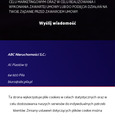
CELU MARKETINGOWYM ORAZ W CELU REALIZOWANIA I
WYKONANIA ZAWARTEJ UMOWY LUB DO PODJĘCIA DZIAŁAŃ NA
TWOJE ŻĄDANIE PRZED ZAWARCIEM UMOWY.
ABC Nieruchomości S.C.:
Al. Piastów 13
64-920 Piła
biuro@abc.pila.pl
tel.: 606-750-966
Ta strona wykorzystuje pliki cookies w celach statystycznych oraz w
Godziny otwarcia biura: pon-pt 9:00-17:00
celu dostosowania naszych serwisów do indywidualnych potrzeb
Mieszkania
na wynajem
klientów. Zmiany ustawień dotyczących plików cookie można
Domy
na wynajem