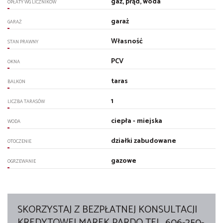
gaz, prąd, woda
OPŁATY WG LICZNIKÓW
garaż
GARAŻ
Własność
STAN PRAWNY
PCV
OKNA
taras
BALKON
1
LICZBA TARASÓW
ciepła - miejska
WODA
działki zabudowane
OTOCZENIE
gazowe
OGRZEWANIE
SKORZYSTAJ Z BEZPŁATNEJ KONSULTACJI
KREDYTOWEJ MAREK PARDO TEL. 606-250-