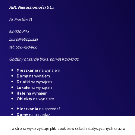
ABC Nieruchomości S.C.:
Al. Piastów 13
64-920 Piła
biuro@abc.pila.pl
tel.: 606-750-966
Godziny otwarcia biura: pon-pt 9:00-17:00
Mieszkania
na wynajem
Domy
na wynajem
Działki
na wynajem
Lokale
na wynajem
Hale
na wynajem
Obiekty
na wynajem
Mieszkania
na sprzedaż
Domy
na sprzedaż
Działki
na sprzedaż
Lokale
na sprzedaż
Ta strona wykorzystuje pliki cookies w celach statystycznych oraz w
Hale
na sprzedaż