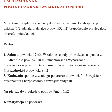
GM. TRZCIANKA
POWIAT CZARNKOWSKO-TRZCIANECKI
Mieszkanie znajduje się w budynku dwurodzinnym. Do dyspozycji
działka (1/2 udziału w działce o pow. 532m2) bezpośrednio przylegająca
do części mieszkalnej.
Parter:
1. Salon
o pow. ok. 17m2. W salonie schody prowadzące na poddasze
2. Kuchnia
o pow. ok. 10 m2 umeblowana i wyposażona
3. Łazienka
o pow. ok. 3m2. jasna, z oknem, wyposażona w wannę
4. Przedpokój
o pow. ok. 8m2
5. Kotłownia
(pomieszczenie gospodarcze) o pow. ok 5m2-wejście z
przedpokoju i bezpośrednio z zewnątrz budynku
Na piętrze
dwa pokoje
o pow. ok 9m2 i 6m2
Klimatyzacja
na poddaszu