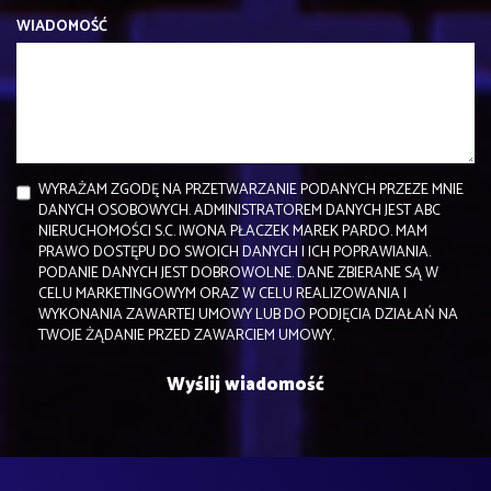
WIADOMOŚĆ
WYRAŻAM ZGODĘ NA PRZETWARZANIE PODANYCH PRZEZE MNIE
DANYCH OSOBOWYCH. ADMINISTRATOREM DANYCH JEST ABC
NIERUCHOMOŚCI S.C. IWONA PŁACZEK MAREK PARDO. MAM
PRAWO DOSTĘPU DO SWOICH DANYCH I ICH POPRAWIANIA.
PODANIE DANYCH JEST DOBROWOLNE. DANE ZBIERANE SĄ W
CELU MARKETINGOWYM ORAZ W CELU REALIZOWANIA I
WYKONANIA ZAWARTEJ UMOWY LUB DO PODJĘCIA DZIAŁAŃ NA
TWOJE ŻĄDANIE PRZED ZAWARCIEM UMOWY.