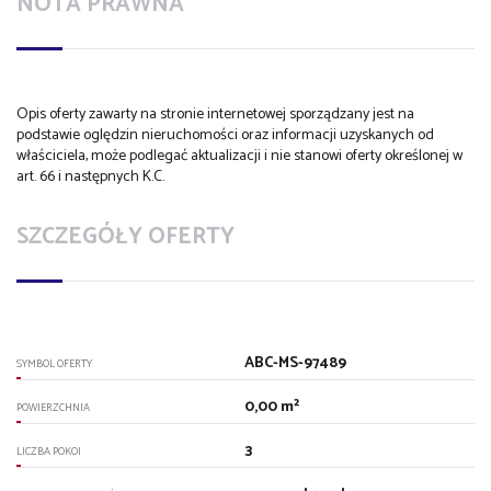
NOTA PRAWNA
Opis oferty zawarty na stronie internetowej sporządzany jest na
podstawie oględzin nieruchomości oraz informacji uzyskanych od
właściciela, może podlegać aktualizacji i nie stanowi oferty określonej w
art. 66 i następnych K.C.
SZCZEGÓŁY OFERTY
ABC-MS-97489
SYMBOL OFERTY
0,00 m²
POWIERZCHNIA
3
LICZBA POKOI