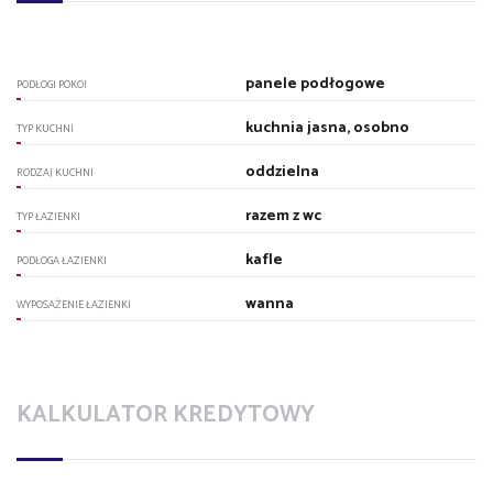
panele podłogowe
PODŁOGI POKOI
kuchnia jasna, osobno
TYP KUCHNI
oddzielna
RODZAJ KUCHNI
razem z wc
TYP ŁAZIENKI
kafle
PODŁOGA ŁAZIENKI
wanna
WYPOSAŻENIE ŁAZIENKI
KALKULATOR KREDYTOWY