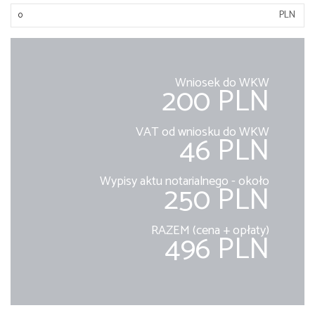
PLN
Wniosek do WKW
200 PLN
VAT od wniosku do WKW
46 PLN
Wypisy aktu notarialnego - około
250 PLN
RAZEM (cena + opłaty)
496 PLN