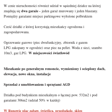
W cenie nieruchomości również udział w sąsiedniej działce na której
dwa garaże -
znajdują się
jeden garaż murowany i jeden blaszany.
Pomiędzy garażami miejsce parkingowe wyłożone polbrukiem
Cześć działki z której korzystają mieszkańcy ogrodzona i
zagospodarowana.
Ogrzewanie gazowe (piec dwufunkcyjny, zbiornik z gazem
LPG zakopany w ogrodzie) oraz piec na pellet. Woda z sieci, szambo
W miejscowości światłowód
10m3, gaz LPG.
Mieszkanie po generalnym remoncie, wymieniony i ocieplony dach,
elewacja, nowe okna, instalacje
Sprzedaż z umeblowaniem i sprzętami AGD
Działka pod budynkiem mieszkalnym o łącznej pow. 532m2 i pod
garażami 306m2 (udział 50% w każdej)
W Runowie plac zabaw, świetlica, przedszkole, sklep