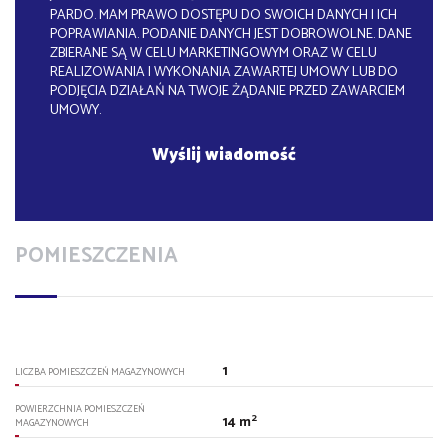
PARDO. MAM PRAWO DOSTĘPU DO SWOICH DANYCH I ICH
POPRAWIANIA. PODANIE DANYCH JEST DOBROWOLNE. DANE
ZBIERANE SĄ W CELU MARKETINGOWYM ORAZ W CELU
REALIZOWANIA I WYKONANIA ZAWARTEJ UMOWY LUB DO
PODJĘCIA DZIAŁAŃ NA TWOJE ŻĄDANIE PRZED ZAWARCIEM
UMOWY.
POMIESZCZENIA
1
LICZBA POMIESZCZEŃ MAGAZYNOWYCH
POWIERZCHNIA POMIESZCZEŃ
2
14 m
MAGAZYNOWYCH