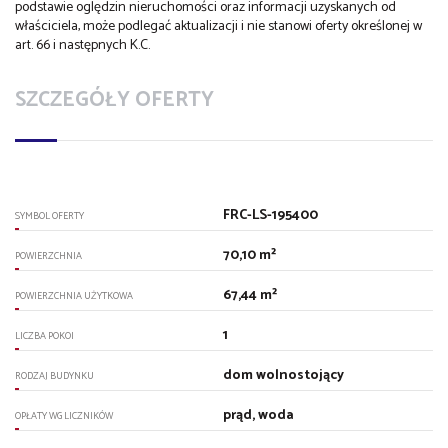
podstawie oględzin nieruchomości oraz informacji uzyskanych od
właściciela, może podlegać aktualizacji i nie stanowi oferty określonej w
art. 66 i następnych K.C.
SZCZEGÓŁY OFERTY
FRC-LS-195400
SYMBOL OFERTY
70,10 m²
POWIERZCHNIA
67,44 m²
POWIERZCHNIA UŻYTKOWA
1
LICZBA POKOI
dom wolnostojący
RODZAJ BUDYNKU
prąd, woda
OPŁATY WG LICZNIKÓW