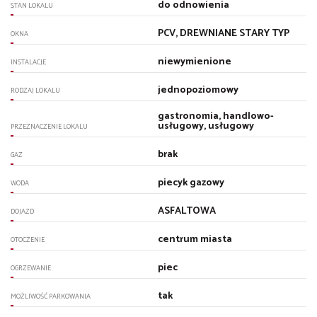
do odnowienia
STAN LOKALU
PCV, DREWNIANE STARY TYP
OKNA
niewymienione
INSTALACJE
jednopoziomowy
RODZAJ LOKALU
gastronomia, handlowo-
usługowy, usługowy
PRZEZNACZENIE LOKALU
brak
GAZ
piecyk gazowy
WODA
ASFALTOWA
DOJAZD
centrum miasta
OTOCZENIE
piec
OGRZEWANIE
tak
MOŻLIWOŚĆ PARKOWANIA