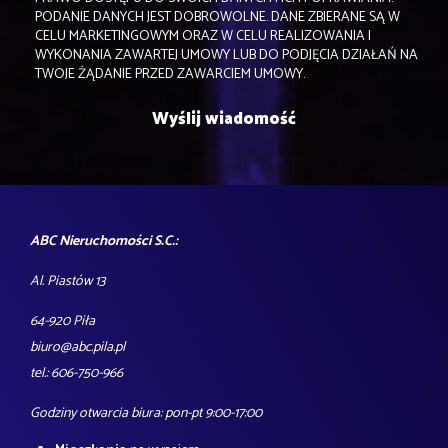
PODANIE DANYCH JEST DOBROWOLNE. DANE ZBIERANE SĄ W
CELU MARKETINGOWYM ORAZ W CELU REALIZOWANIA I
WYKONANIA ZAWARTEJ UMOWY LUB DO PODJĘCIA DZIAŁAŃ NA
TWOJE ŻĄDANIE PRZED ZAWARCIEM UMOWY.
ABC Nieruchomości S.C.:
Al. Piastów 13
64-920 Piła
biuro@abc.pila.pl
tel.: 606-750-966
Godziny otwarcia biura: pon-pt 9:00-17:00