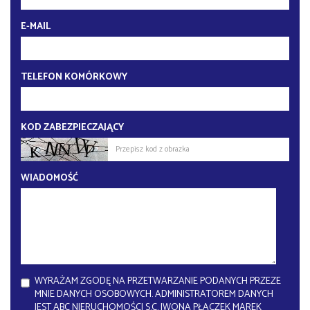
E-MAIL
TELEFON KOMÓRKOWY
KOD ZABEZPIECZAJĄCY
WIADOMOŚĆ
WYRAŻAM ZGODĘ NA PRZETWARZANIE PODANYCH PRZEZE
MNIE DANYCH OSOBOWYCH. ADMINISTRATOREM DANYCH
JEST ABC NIERUCHOMOŚCI S.C. IWONA PŁACZEK MAREK