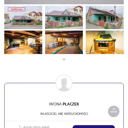
IWONA
PŁACZEK
26
OFERT
WŁAŚCICIEL ABC NIERUCHOMOŚCI
606-750-966