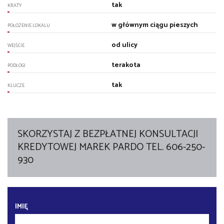
tak
KRATY
w głównym ciągu pieszych
POŁOŻENIE LOKALU
od ulicy
WEJŚCIE
terakota
PODŁOGI
tak
KLUCZE
SKORZYSTAJ Z BEZPŁATNEJ KONSULTACJI
KREDYTOWEJ MAREK PARDO TEL. 606-250-
930
IMIĘ