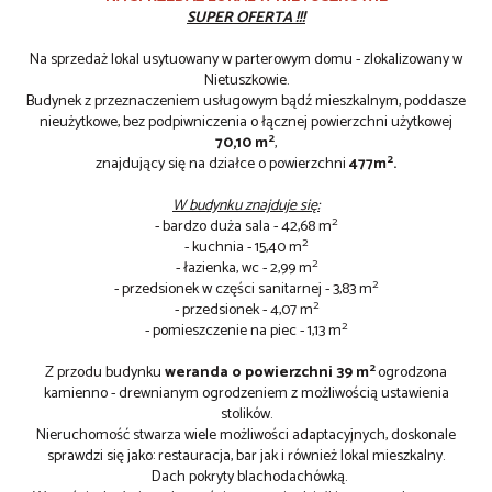
SUPER OFERTA !!!
Na sprzedaż lokal usytuowany w parterowym domu - zlokalizowany w
Nietuszkowie.
Budynek z przeznaczeniem usługowym bądź
mieszkalnym
, poddasze
nieużytkowe, bez podpiwniczenia o łącznej powierzchni użytkowej
2
70,10 m
,
2
znajdujący się na działce o powierzchni
477m
.
W budynku znajduje się:
2
- bardzo duża sala - 42,68 m
2
- kuchnia - 15,40 m
2
- łazienka, wc - 2,99 m
2
- przedsionek w części sanitarnej - 3,83 m
2
- przedsionek - 4,07 m
2
- pomieszczenie na piec - 1,13 m
2
Z przodu budynku
weranda o powierzchni 39 m
ogrodzona
kamienno - drewnianym ogrodzeniem z możliwością ustawienia
stolików.
Nieruchomość stwarza wiele możliwości adaptacyjnych, doskonale
sprawdzi się jako: restauracja, bar jak i również lokal mieszkalny.
Dach pokryty blachodachówką.