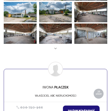
IWONA
PŁACZEK
26
OFERT
WŁAŚCICIEL ABC NIERUCHOMOŚCI
606-750-966
zostaw wiadomość