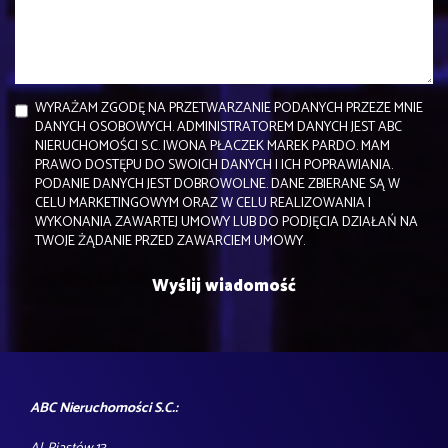
WYRAŻAM ZGODĘ NA PRZETWARZANIE PODANYCH PRZEZE MNIE
DANYCH OSOBOWYCH. ADMINISTRATOREM DANYCH JEST ABC
NIERUCHOMOŚCI S.C. IWONA PŁACZEK MAREK PARDO. MAM
PRAWO DOSTĘPU DO SWOICH DANYCH I ICH POPRAWIANIA.
PODANIE DANYCH JEST DOBROWOLNE. DANE ZBIERANE SĄ W
CELU MARKETINGOWYM ORAZ W CELU REALIZOWANIA I
WYKONANIA ZAWARTEJ UMOWY LUB DO PODJĘCIA DZIAŁAŃ NA
TWOJE ŻĄDANIE PRZED ZAWARCIEM UMOWY.
ABC Nieruchomości S.C.: