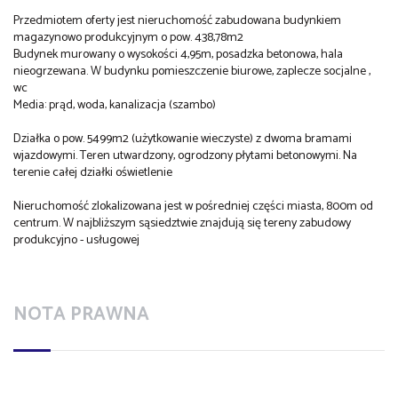
Przedmiotem oferty jest nieruchomość zabudowana budynkiem
magazynowo produkcyjnym o pow. 438,78m2
Budynek murowany o wysokości 4,95m, posadzka betonowa, hala
nieogrzewana. W budynku pomieszczenie biurowe, zaplecze socjalne ,
wc
Media: prąd, woda, kanalizacja (szambo)
Działka o pow. 5499m2 (użytkowanie wieczyste) z dwoma bramami
wjazdowymi. Teren utwardzony, ogrodzony płytami betonowymi. Na
terenie całej działki oświetlenie
Nieruchomość zlokalizowana jest w pośredniej części miasta, 800m od
centrum. W najbliższym sąsiedztwie znajdują się tereny zabudowy
produkcyjno - usługowej
NOTA PRAWNA