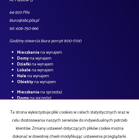
Al. Piastów 13
64-920 Piła
biuro@abc.pila.pl
tel.: 606-750-966
Godziny otwarcia biura: pon-pt 9:00-17:00
Mieszkania
na wynajem
Domy
na wynajem
Działki
na wynajem
Lokale
na wynajem
Hale
na wynajem
Obiekty
na wynajem
Mieszkania
na sprzedaż
Domy
na sprzedaż
Działki
na sprzedaż
Lokale
na sprzedaż
Ta strona wykorzystuje pliki cookies w celach statystycznych oraz w
Hale
na sprzedaż
celu dostosowania naszych serwisów do indywidualnych potrzeb
Obiekty
na sprzedaż
klientów. Zmiany ustawień dotyczących plików cookie można
Strona główna
O firmie
notatnik
Kup
Sprzedaj
Kredyty
Kontakt
dokonać w dowolnej chwili modyfikując ustawienia przeglądarki.