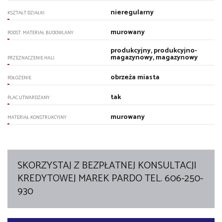
nieregularny
KSZTAŁT DZIAŁKI
murowany
PODST. MATERIAŁ BUDOWLANY
produkcyjny, produkcyjno-
magazynowy, magazynowy
PRZEZNACZENIE HALI
obrzeża miasta
POŁOŻENIE
tak
PLAC UTWARDZANY
murowany
MATERIAŁ KONSTRUKCYJNY
SKORZYSTAJ Z BEZPŁATNEJ KONSULTACJI
KREDYTOWEJ MAREK PARDO TEL. 606-250-
930