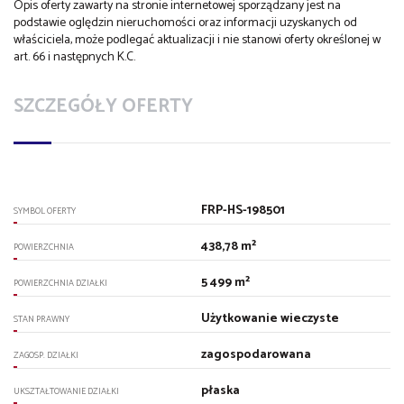
Opis oferty zawarty na stronie internetowej sporządzany jest na
podstawie oględzin nieruchomości oraz informacji uzyskanych od
właściciela, może podlegać aktualizacji i nie stanowi oferty określonej w
art. 66 i następnych K.C.
SZCZEGÓŁY OFERTY
FRP-HS-198501
SYMBOL OFERTY
438,78 m²
POWIERZCHNIA
5 499 m²
POWIERZCHNIA DZIAŁKI
Użytkowanie wieczyste
STAN PRAWNY
zagospodarowana
ZAGOSP. DZIAŁKI
płaska
UKSZTAŁTOWANIE DZIAŁKI