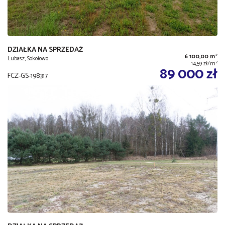
DZIAŁKA NA SPRZEDAŻ
2
6 100,00 m
Lubasz, Sokołowo
2
14,59 zł/m
89 000 zł
FCZ-GS-198317