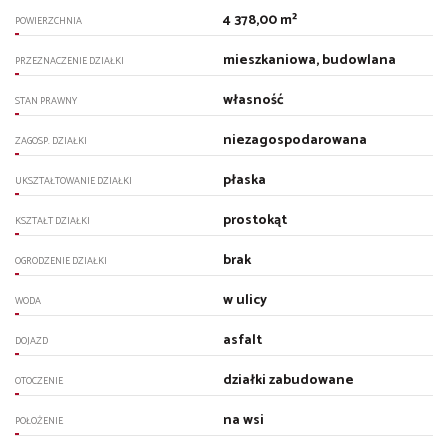
4 378,00 m²
POWIERZCHNIA
mieszkaniowa, budowlana
PRZEZNACZENIE DZIAŁKI
własność
STAN PRAWNY
niezagospodarowana
ZAGOSP. DZIAŁKI
płaska
UKSZTAŁTOWANIE DZIAŁKI
prostokąt
KSZTAŁT DZIAŁKI
brak
OGRODZENIE DZIAŁKI
w ulicy
WODA
asfalt
DOJAZD
działki zabudowane
OTOCZENIE
na wsi
POŁOŻENIE