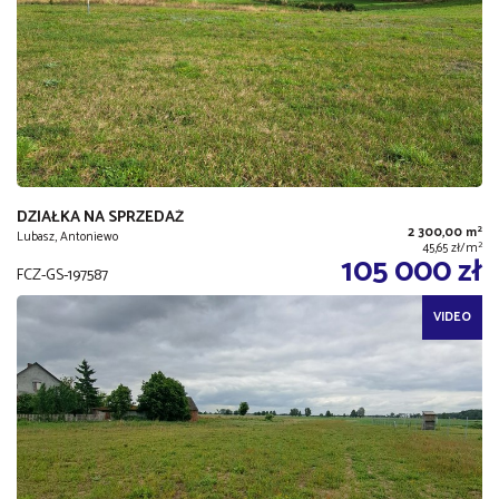
DZIAŁKA NA SPRZEDAŻ
2
2 300,00 m
Lubasz, Antoniewo
2
45,65 zł/m
105 000 zł
FCZ-GS-197587
VIDEO