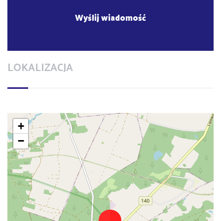
LOKALIZACJA
+
−