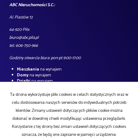
ABC Nieruchomości S.C.:
Al. Piastów 13
64-920 Piła
biuro@abc.pila.pl
tel.: 606-750-966
Godziny otwarcia biura: pon-pt 9:00-17:00
Mieszkania
na wynajem
Domy
na wynajem
Działki
na wynajem
Lokale
na wynajem
Hale
na wynajem
Ta strona wykorzystuje pliki cookies w celach statystycznych oraz w
Obiekty
na wynajem
celu dostosowania naszych serwisów do indywidualnych potrzeb
Mieszkania
na sprzedaż
klientów. Zmiany ustawień dotyczących plików cookie można
Domy
na sprzedaż
dokonać w dowolnej chwili modyfikując ustawienia przeglądarki.
Działki
na sprzedaż
Lokale
na sprzedaż
Korzystanie z tej strony bez zmian ustawień dotyczących cookies
Hale
na sprzedaż
oznacza, że będą one zapisane w pamięci urządzenia.