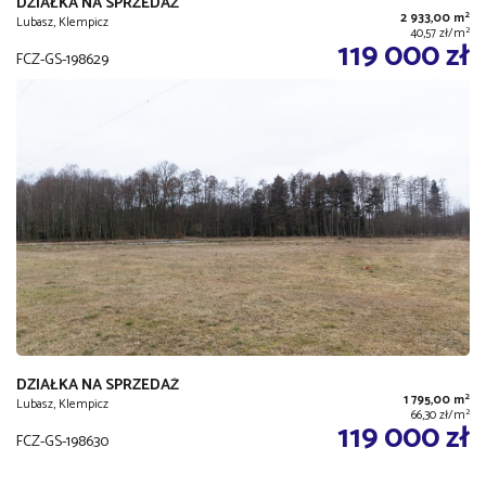
DZIAŁKA NA SPRZEDAŻ
2
2 933,00 m
Lubasz, Klempicz
2
40,57 zł/m
119 000 zł
FCZ-GS-198629
DZIAŁKA NA SPRZEDAŻ
2
1 795,00 m
Lubasz, Klempicz
2
66,30 zł/m
119 000 zł
FCZ-GS-198630