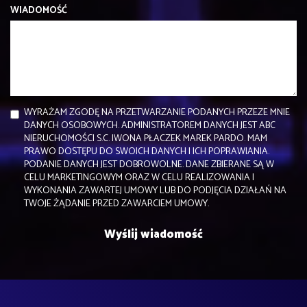
WIADOMOŚĆ
WYRAŻAM ZGODĘ NA PRZETWARZANIE PODANYCH PRZEZE MNIE
DANYCH OSOBOWYCH. ADMINISTRATOREM DANYCH JEST ABC
NIERUCHOMOŚCI S.C. IWONA PŁACZEK MAREK PARDO. MAM
PRAWO DOSTĘPU DO SWOICH DANYCH I ICH POPRAWIANIA.
PODANIE DANYCH JEST DOBROWOLNE. DANE ZBIERANE SĄ W
CELU MARKETINGOWYM ORAZ W CELU REALIZOWANIA I
WYKONANIA ZAWARTEJ UMOWY LUB DO PODJĘCIA DZIAŁAŃ NA
TWOJE ŻĄDANIE PRZED ZAWARCIEM UMOWY.