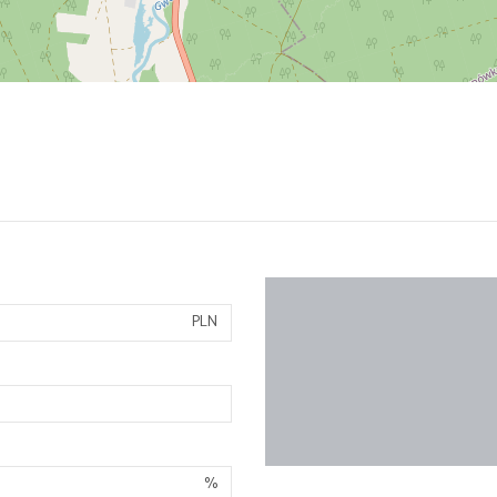
PLN
%