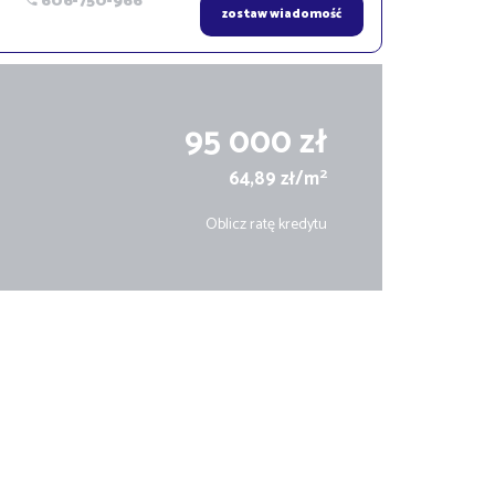
606-750-966
zostaw wiadomość
95 000 zł
2
64,89 zł/m
Oblicz ratę kredytu