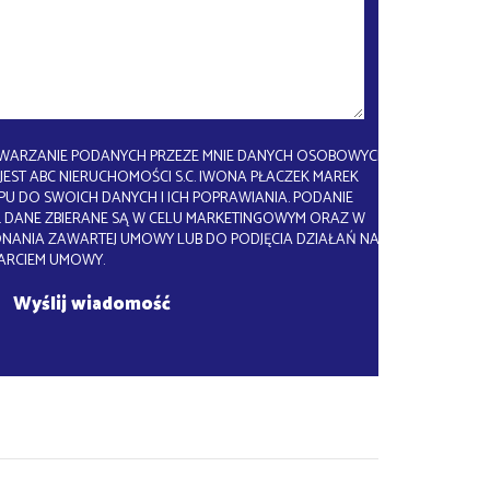
WARZANIE PODANYCH PRZEZE MNIE DANYCH OSOBOWYCH.
EST ABC NIERUCHOMOŚCI S.C. IWONA PŁACZEK MAREK
U DO SWOICH DANYCH I ICH POPRAWIANIA. PODANIE
 DANE ZBIERANE SĄ W CELU MARKETINGOWYM ORAZ W
ONANIA ZAWARTEJ UMOWY LUB DO PODJĘCIA DZIAŁAŃ NA
ARCIEM UMOWY.