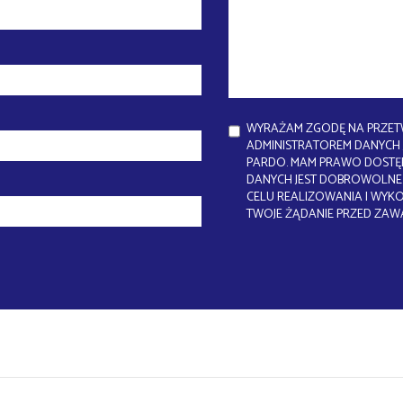
WYRAŻAM ZGODĘ NA PRZET
ADMINISTRATOREM DANYCH J
PARDO. MAM PRAWO DOSTĘP
DANYCH JEST DOBROWOLNE.
CELU REALIZOWANIA I WYK
TWOJE ŻĄDANIE PRZED ZAW