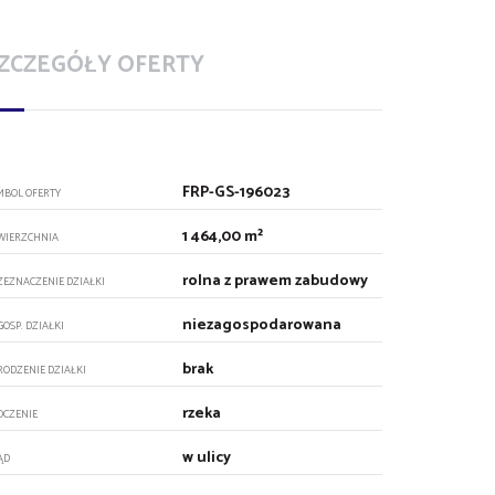
ZCZEGÓŁY OFERTY
FRP-GS-196023
MBOL OFERTY
1 464,00 m²
WIERZCHNIA
rolna z prawem zabudowy
ZEZNACZENIE DZIAŁKI
niezagospodarowana
GOSP. DZIAŁKI
brak
RODZENIE DZIAŁKI
rzeka
OCZENIE
w ulicy
ĄD