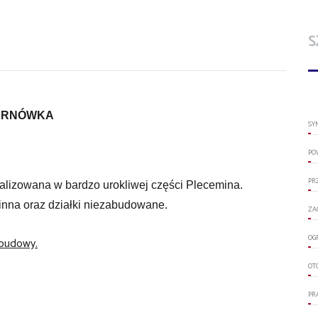
S
TARNÓWKA
SY
PO
PR
alizowana w bardzo urokliwej części Plecemina.
nna oraz działki niezabudowane.
ZA
OG
abudowy.
OT
PR