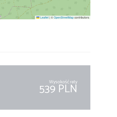
Leaflet
|
©
OpenStreetMap
contributors
Wysokość raty
539 PLN