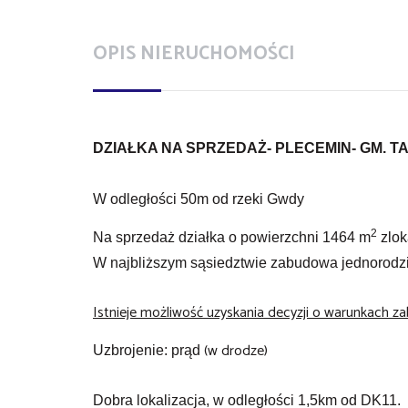
OPIS NIERUCHOMOŚCI
DZIAŁKA NA SPRZEDAŻ- PLECEMIN- GM. 
W odległości 50m od rzeki Gwdy
2
Na sprzedaż działka o powierzchni 1464 m
zlok
W najbliższym sąsiedztwie zabudowa jednorodzi
Istnieje możliwość uzyskania decyzji o warunkach z
(w drodze)
Uzbrojenie: prąd
Dobra lokalizacja, w odległości 1,5km od DK11.