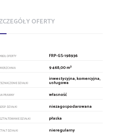
ZCZEGÓŁY OFERTY
FRP-GS-198936
MBOL OFERTY
9 468,00 m²
WIERZCHNIA
inwestycyjna, komercyjna,
usługowa
ZEZNACZENIE DZIAŁKI
własność
AN PRAWNY
niezagospodarowana
GOSP. DZIAŁKI
płaska
SZTAŁTOWANIE DZIAŁKI
nieregularny
ZTAŁT DZIAŁKI