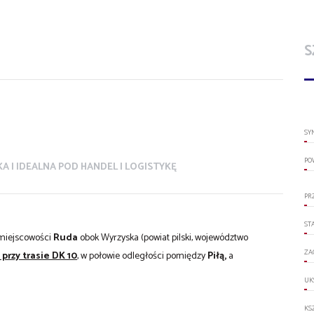
S
SY
PO
KA | IDEALNA POD HANDEL I LOGISTYKĘ
PR
ST
miejscowości
Ruda
obok Wyrzyska (powiat pilski, województwo
ZA
przy trasie DK 10
, w połowie odległości pomiędzy
Piłą,
a
UK
KS