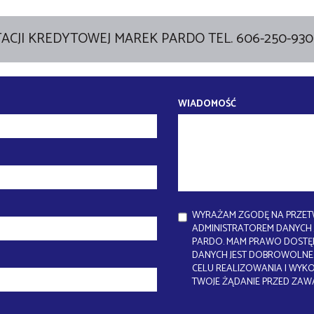
ACJI KREDYTOWEJ MAREK PARDO TEL. 606-250-930
WIADOMOŚĆ
WYRAŻAM ZGODĘ NA PRZET
ADMINISTRATOREM DANYCH J
PARDO. MAM PRAWO DOSTĘP
DANYCH JEST DOBROWOLNE.
CELU REALIZOWANIA I WYK
TWOJE ŻĄDANIE PRZED ZAW