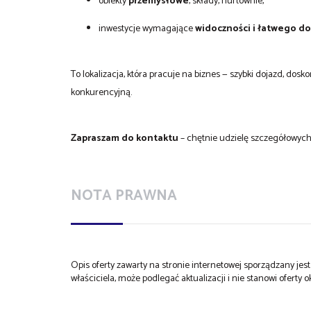
obiekty
przemysłowe
, składy, hurtownie,
inwestycje wymagające
widoczności i łatwego d
To lokalizacja, która pracuje na biznes — szybki dojazd, dos
konkurencyjną.
Zapraszam do kontaktu
– chętnie udzielę szczegółowych 
NOTA PRAWNA
Opis oferty zawarty na stronie internetowej sporządzany je
właściciela, może podlegać aktualizacji i nie stanowi oferty o