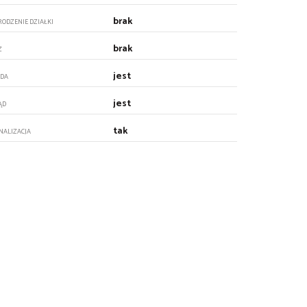
brak
RODZENIE DZIAŁKI
brak
Z
jest
DA
jest
ĄD
tak
NALIZACJA