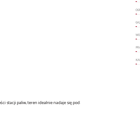
OG
GA
WO
PR
KA
ci stacji paliw, teren idealnie nadaje się pod: