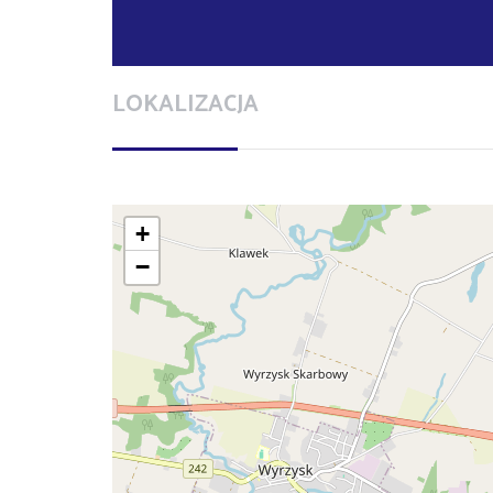
LOKALIZACJA
+
−