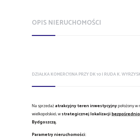
OPIS NIERUCHOMOŚCI
DZIAŁKA KOMERCYJNA PRZY DK
10 | RUDA K. WYRZYS
Na sprzedaż
atrakcyjny teren inwestycyjny
położony w 
wielkopolskie), w
strategicznej lokalizacji
bezpośrednio 
Bydgoszczą.
Parametry nieruchomości: