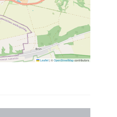
Leaflet
|
©
OpenStreetMap
contributors