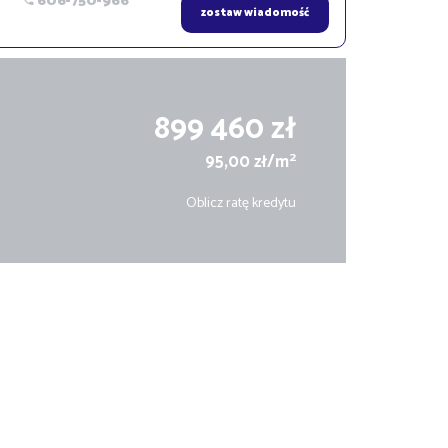
606-750-966
zostaw wiadomość
899 460 zł
2
95,00 zł/m
Oblicz ratę kredytu