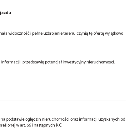
ojazdu
.
konała widoczność i pełne uzbrojenie terenu czynią tę ofertę wyjątkowo
informacji i przedstawię potencjał inwestycyjny nieruchomości.
st na podstawie oględzin nieruchomości oraz informacji uzyskanych od
kreślonej w art. 66 i następnych K.C.