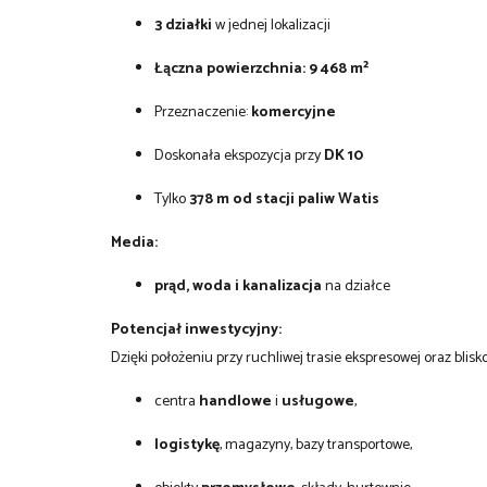
3 działki
w jednej lokalizacji
Łączna powierzchnia: 9 468 m²
Przeznaczenie:
komercyjne
Doskonała ekspozycja przy
DK 10
Tylko
378 m od stacji paliw Watis
Media:
prąd,
woda i kanalizacja
na działce
Potencjał inwestycyjny:
Dzięki położeniu przy ruchliwej trasie ekspresowej oraz bliskoś
centra
handlowe
i
usługowe
,
logistykę
, magazyny, bazy transportowe,