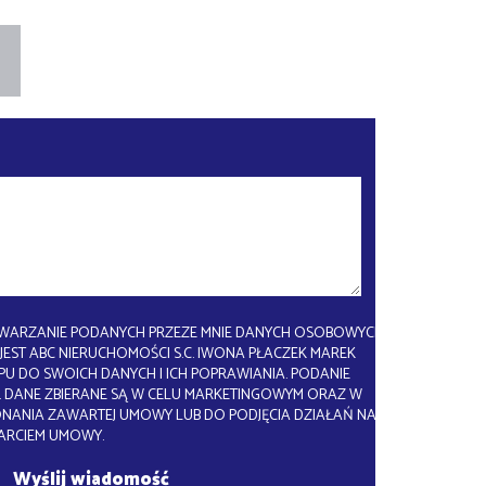
WARZANIE PODANYCH PRZEZE MNIE DANYCH OSOBOWYCH.
EST ABC NIERUCHOMOŚCI S.C. IWONA PŁACZEK MAREK
U DO SWOICH DANYCH I ICH POPRAWIANIA. PODANIE
 DANE ZBIERANE SĄ W CELU MARKETINGOWYM ORAZ W
ONANIA ZAWARTEJ UMOWY LUB DO PODJĘCIA DZIAŁAŃ NA
ARCIEM UMOWY.