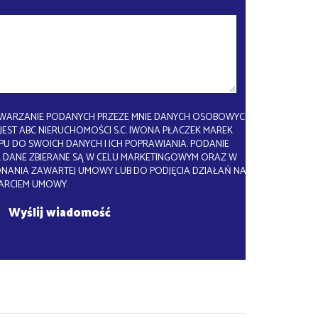
WARZANIE PODANYCH PRZEZE MNIE DANYCH OSOBOWYCH.
EST ABC NIERUCHOMOŚCI S.C. IWONA PŁACZEK MAREK
U DO SWOICH DANYCH I ICH POPRAWIANIA. PODANIE
 DANE ZBIERANE SĄ W CELU MARKETINGOWYM ORAZ W
ONANIA ZAWARTEJ UMOWY LUB DO PODJĘCIA DZIAŁAŃ NA
ARCIEM UMOWY.