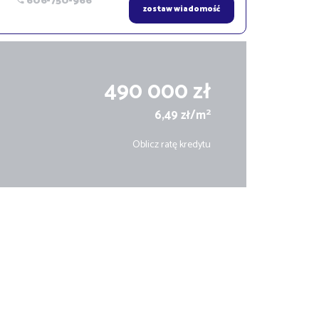
606-750-966
zostaw wiadomość
490 000 zł
2
6,49 zł/m
Oblicz ratę kredytu