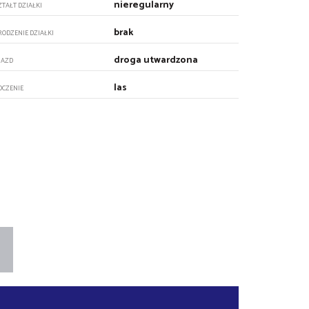
nieregularny
ZTAŁT DZIAŁKI
brak
RODZENIE DZIAŁKI
droga utwardzona
JAZD
las
OCZENIE