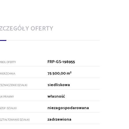
ZCZEGÓŁY OFERTY
FRP-GS-198955
MBOL OFERTY
75 500,00 m²
WIERZCHNIA
siedliskowa
ZEZNACZENIE DZIAŁKI
własność
AN PRAWNY
niezagospodarowana
GOSP. DZIAŁKI
zadrzewiona
SZTAŁTOWANIE DZIAŁKI