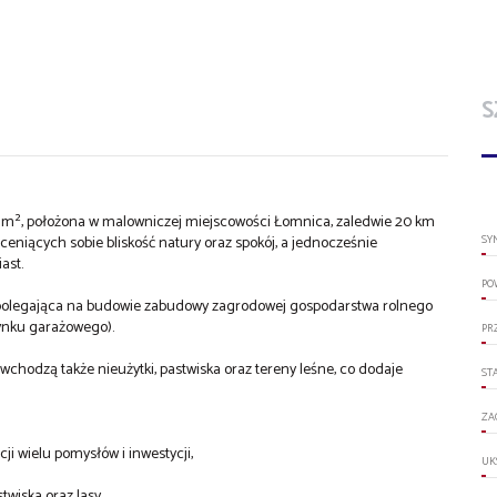
S
0 m², położona w malowniczej miejscowości Łomnica, zaledwie 20 km
b ceniących sobie bliskość natury oraz spokój, a jednocześnie
SY
ast.
PO
 polegająca na budowie zabudowy zagrodowej gospodarstwa rolnego
ynku garażowego).
PR
wchodzą także nieużytki, pastwiska oraz tereny leśne, co dodaje
ST
ZA
ji wielu pomysłów i inwestycji,
UK
twiska oraz lasy,