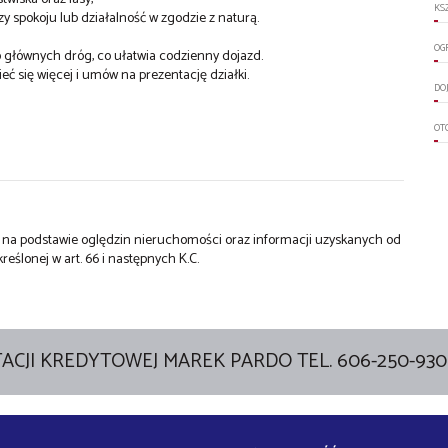
KS
zy spokoju lub działalność w zgodzie z naturą.
OG
 głównych dróg, co ułatwia codzienny dojazd.
ieć się więcej i umów na prezentację działki.
DO
OT
st na podstawie oględzin nieruchomości oraz informacji uzyskanych od
kreślonej w art. 66 i następnych K.C.
ACJI KREDYTOWEJ MAREK PARDO TEL. 606-250-930