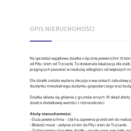
OPIS NIERUCHOMOŚCI
Na sprzedaż wyjątkowa działka o łącznej powierzchni 75 50
od Piły i 9 km od Trzcianki. To doskonała lokalizacja dla osó
pragnących pozostać w niedużej odległości od większych mi
Dla działki została wydana decyzja o warunkach zabudowy
(budynku mieszkalnego, budynku gospodarczego oraz bud
Działka składa się głównie z gruntów ornych. W skład oferty 
działce dodatkowej wartości i różnorodności.
Atuty nieruchomości:
- Duża powierzchnia – 7,55 ha zapewnia przestrzeń do realizac
- Bliskość miast – jedynie 20 km do Piły i 9 km do Trzcianki,
- Zróżnicowany charakter działki – grunty orne, nieużytki, pas