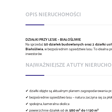
OPIS NIERUCHOMOŚCI
DZIAŁKI PRZY LESIE – BIAŁOŚLIWIE
Na sprzedaż
50 działek budowlanych oraz 2 działki u
Białośliwia
, w bezpośrednim sąsiedztwie lasu. To idealna p
inwestorów.
NAJWAŻNIEJSZE ATUTY NIERUCHO
✔ działki objęte są aktualnym planem zagospodarowania p
✔ bezpośrednie sąsiedztwo lasu – natura zaczyna się za pł
✔ spokojna, kameralna okolica
✔ powierzchnie działek od ok.
580 m² do 1 130 m²