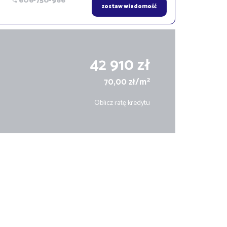
606-750-966
zostaw wiadomość
42 910 zł
2
70,00 zł/m
Oblicz ratę kredytu