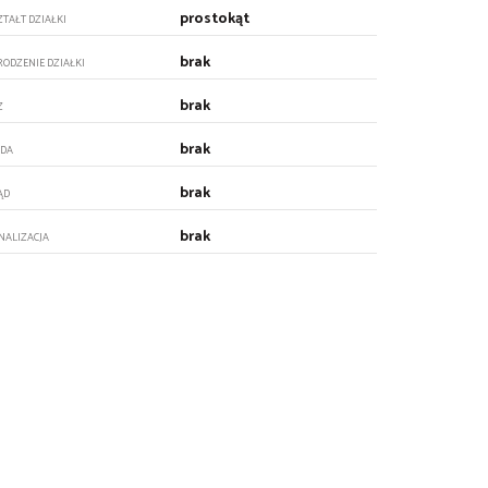
prostokąt
ZTAŁT DZIAŁKI
brak
RODZENIE DZIAŁKI
brak
Z
brak
DA
brak
ĄD
brak
NALIZACJA