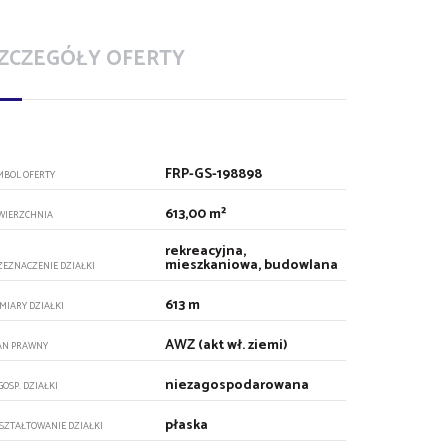
ZCZEGÓŁY OFERTY
FRP-GS-198898
MBOL OFERTY
613,00 m²
WIERZCHNIA
rekreacyjna,
mieszkaniowa, budowlana
ZEZNACZENIE DZIAŁKI
613 m
MIARY DZIAŁKI
AWZ (akt wł. ziemi)
AN PRAWNY
niezagospodarowana
GOSP. DZIAŁKI
płaska
SZTAŁTOWANIE DZIAŁKI