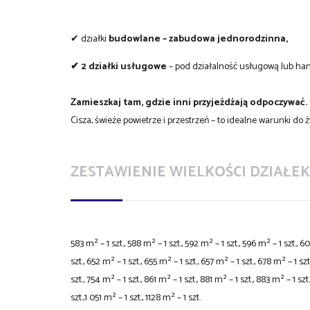
✔ działki
budowlane – zabudowa jednorodzinna,
✔
2 działki usługowe
– pod działalność usługową lub ha
Zamieszkaj tam, gdzie inni przyjeżdżają odpoczywać.
Cisza, świeże powietrze i przestrzeń – to idealne warunki do ż
ZESTAWIENIE WIELKOŚCI DZIAŁEK 
583 m² – 1 szt., 588 m² – 1 szt., 592 m² – 1 szt., 596 m² – 1 szt., 6
szt., 652 m² – 1 szt., 655 m² – 1 szt., 657 m² – 1 szt., 678 m² – 1 sz
szt., 754 m² – 1 szt., 861 m² – 1 szt., 881 m² – 1 szt., 883 m² – 1 szt
szt.,1 051 m² – 1 szt., 1128 m² – 1 szt.