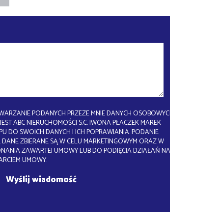
WARZANIE PODANYCH PRZEZE MNIE DANYCH OSOBOWYCH.
EST ABC NIERUCHOMOŚCI S.C. IWONA PŁACZEK MAREK
U DO SWOICH DANYCH I ICH POPRAWIANIA. PODANIE
 DANE ZBIERANE SĄ W CELU MARKETINGOWYM ORAZ W
ONANIA ZAWARTEJ UMOWY LUB DO PODJĘCIA DZIAŁAŃ NA
ARCIEM UMOWY.