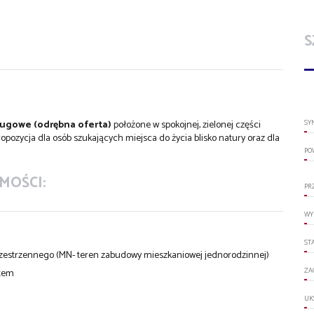
S
sługowe (odrębna oferta)
położone w spokojnej, zielonej części
SY
ropozycja dla osób szukających miejsca do życia blisko natury oraz dla
PO
MOŚCI:
PR
WY
ST
rzestrzennego (MN- teren zabudowy mieszkaniowej jednorodzinnej)
ZA
otem
UK