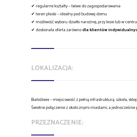
✔ regularne kształty – łatwe do zagospodarowania
✔ teren płaski – idealny pod budowę domu
✔ możliwość wyboru działki narożnej, przy lesie lub w centr
✔ doskonała oferta zarówno
dla klientów indywidualny
LOKALIZACJA:
Białośliwie – miejscowość z pełną infrastrukturą: szkoła, skl
Świetne połączenie z okolicznymi miastami, a jednocześnie p
PRZEZNACZENIE: