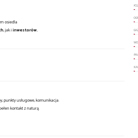
KS
OG
um osiedla
ch
, jak i
inwestorów.
GA
WO
PR
KA
epy, punkty usługowe, komunikacja.
ełen kontakt z naturą.