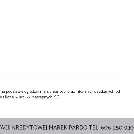
st na podstawie oględzin nieruchomości oraz informacji uzyskanych od
kreślonej w art. 66 i następnych K.C.
ACJI KREDYTOWEJ MAREK PARDO TEL. 606-250-930