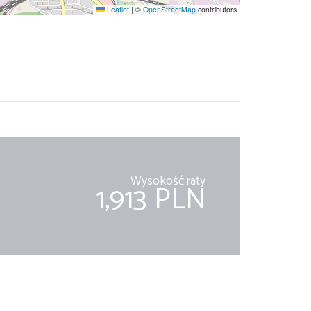
Leaflet
|
©
OpenStreetMap
contributors
Wysokość raty
1,913 PLN