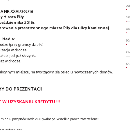
-
OG
 NR XXVI/397/16
y Miasta Piły
GA
 października 2016r.
rowania przestrzennego miasta Piły dla ulicy Kamiennej
WO
Media:
DO
odze (przy granicy działki)
lizacja w drodze
PR
ałce- jest już skrzynka
gaz w drodze.
KA
 atrakcyjnym miejscu, na tworzącym się osiedlu nowoczesnych domów.
Y DO PREZENTACJI
W UZYSKANIU KREDYTU !!!
zumieniu przepisów Kodeksu Cywilnego. Wszelkie prawa zastrzeżone!