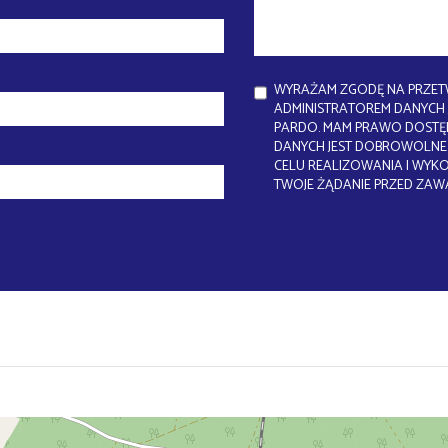
WYRAŻAM ZGODĘ NA PRZET
ADMINISTRATOREM DANYCH J
PARDO. MAM PRAWO DOSTĘP
DANYCH JEST DOBROWOLNE.
CELU REALIZOWANIA I WYK
TWOJE ŻĄDANIE PRZED ZAW