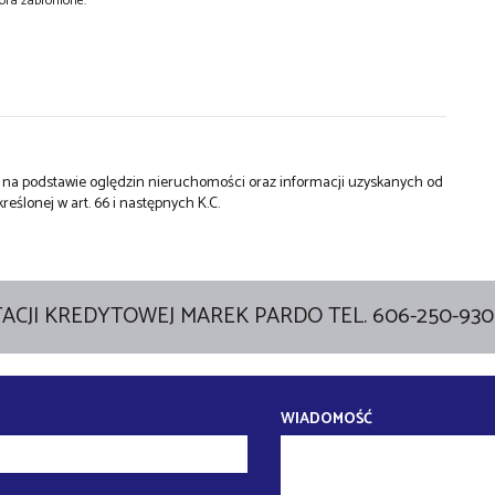
tora zabronione.
st na podstawie oględzin nieruchomości oraz informacji uzyskanych od
kreślonej w art. 66 i następnych K.C.
ACJI KREDYTOWEJ MAREK PARDO TEL. 606-250-930
WIADOMOŚĆ