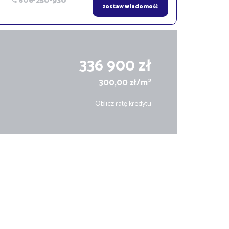
606-250-930
zostaw wiadomość
336 900 zł
2
300,00 zł/m
Oblicz ratę kredytu