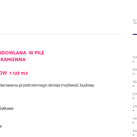
S
BUDOWLANA W PILE
SY
. KAMIENNA
PO
OW. 1.123 m2
PR
arowania przestrzennego istnieje możliwość budowy:
ST
ZA
użytkowe
UK
y
KS