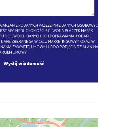
WARZANIE PODANYCH PRZEZE MNIE DANYCH OSOBOWYCH.
EST ABC NIERUCHOMOŚCI S.C. IWONA PŁACZEK MAREK
U DO SWOICH DANYCH I ICH POPRAWIANIA. PODANIE
 DANE ZBIERANE SĄ W CELU MARKETINGOWYM ORAZ W
ONANIA ZAWARTEJ UMOWY LUB DO PODJĘCIA DZIAŁAŃ NA
ARCIEM UMOWY.