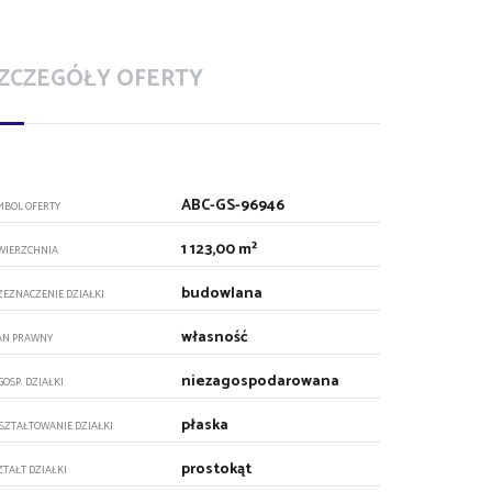
ZCZEGÓŁY OFERTY
ABC-GS-96946
MBOL OFERTY
1 123,00 m²
WIERZCHNIA
budowlana
ZEZNACZENIE DZIAŁKI
własność
AN PRAWNY
niezagospodarowana
GOSP. DZIAŁKI
płaska
SZTAŁTOWANIE DZIAŁKI
prostokąt
ZTAŁT DZIAŁKI