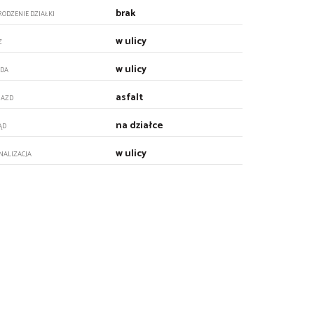
brak
RODZENIE DZIAŁKI
w ulicy
Z
w ulicy
DA
asfalt
JAZD
na działce
ĄD
w ulicy
NALIZACJA