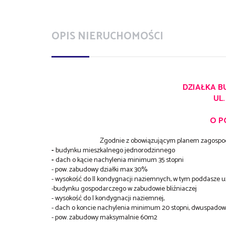
OPIS NIERUCHOMOŚCI
DZIAŁKA 
UL
O P
Zgodnie z obowiązującym planem zagospod
-
budynku mieszkalnego jednorodzinnego
-
dach o kącie nachylenia minimum 35 stopni
- pow. zabudowy działki max 30%
- wysokość do II kondygnacji naziemnych, w tym poddasze 
-budynku gospodarczego w zabudowie bliźniaczej
- wysokość do I kondygnacji naziemnej,
- dach o koncie nachylenia minimum 20 stopni, dwuspadow
- pow. zabudowy maksymalnie 60m2