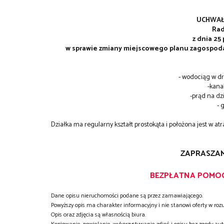
UCHWAŁA
Rad
z dnia 25
w sprawie zmiany miejscowego planu zagospoda
- wodociąg w dr
-kana
-prąd na dzi
- 
Działka ma regularny kształt prostokąta i położona jest w
ZAPRASZAM
BEZPŁATNA POMOC 
Dane opisu nieruchomości podane są przez zamawiającego.
Powyższy opis ma charakter informacyjny i nie stanowi oferty w ro
Opis oraz zdjęcia są własnością biura.