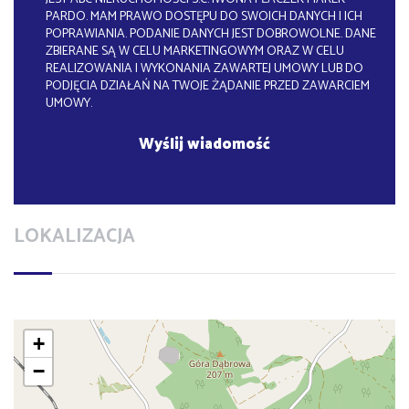
PARDO. MAM PRAWO DOSTĘPU DO SWOICH DANYCH I ICH
POPRAWIANIA. PODANIE DANYCH JEST DOBROWOLNE. DANE
ZBIERANE SĄ W CELU MARKETINGOWYM ORAZ W CELU
REALIZOWANIA I WYKONANIA ZAWARTEJ UMOWY LUB DO
PODJĘCIA DZIAŁAŃ NA TWOJE ŻĄDANIE PRZED ZAWARCIEM
UMOWY.
LOKALIZACJA
+
−