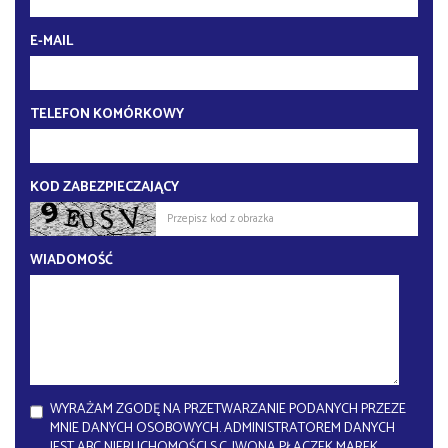
E-MAIL
TELEFON KOMÓRKOWY
KOD ZABEZPIECZAJĄCY
WIADOMOŚĆ
WYRAŻAM ZGODĘ NA PRZETWARZANIE PODANYCH PRZEZE
MNIE DANYCH OSOBOWYCH. ADMINISTRATOREM DANYCH
JEST ABC NIERUCHOMOŚCI S.C. IWONA PŁACZEK MAREK