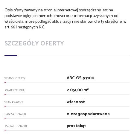
Opis oferty zawarty na stronie internetowej sporządzany jest na
podstawie oględzin nieruchomości oraz informacji uzyskanych od
właściciela, może podlegać aktualizacji i nie stanowi oferty określonej w
art. 66 i następnych K.C.
SZCZEGÓŁY OFERTY
ABC-GS-97100
SYMBOL OFERTY
2 051,00 m²
POWIERZCHNIA
własność
STAN PRAWNY
niezagospodarowana
ZAGOSP. DZIAŁKI
prostokąt
KSZTAŁT DZIAŁKI