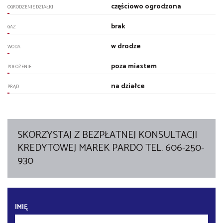
częściowo ogrodzona
OGRODZENIE DZIAŁKI
brak
GAZ
w drodze
WODA
poza miastem
POŁOŻENIE
na działce
PRĄD
SKORZYSTAJ Z BEZPŁATNEJ KONSULTACJI
KREDYTOWEJ MAREK PARDO TEL. 606-250-
930
IMIĘ