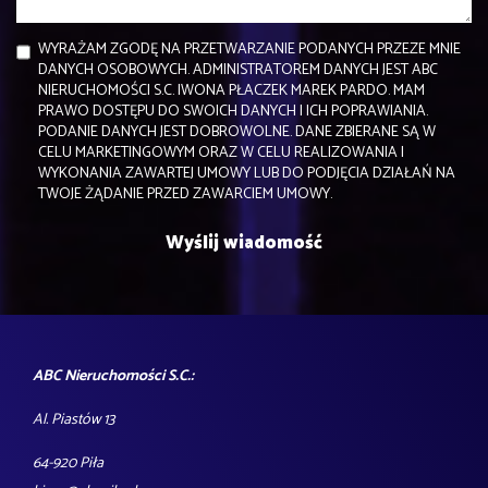
WYRAŻAM ZGODĘ NA PRZETWARZANIE PODANYCH PRZEZE MNIE
DANYCH OSOBOWYCH. ADMINISTRATOREM DANYCH JEST ABC
NIERUCHOMOŚCI S.C. IWONA PŁACZEK MAREK PARDO. MAM
PRAWO DOSTĘPU DO SWOICH DANYCH I ICH POPRAWIANIA.
PODANIE DANYCH JEST DOBROWOLNE. DANE ZBIERANE SĄ W
CELU MARKETINGOWYM ORAZ W CELU REALIZOWANIA I
WYKONANIA ZAWARTEJ UMOWY LUB DO PODJĘCIA DZIAŁAŃ NA
TWOJE ŻĄDANIE PRZED ZAWARCIEM UMOWY.
ABC Nieruchomości S.C.:
Al. Piastów 13
64-920 Piła