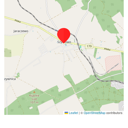
Leaflet
|
©
OpenStreetMap
contributors