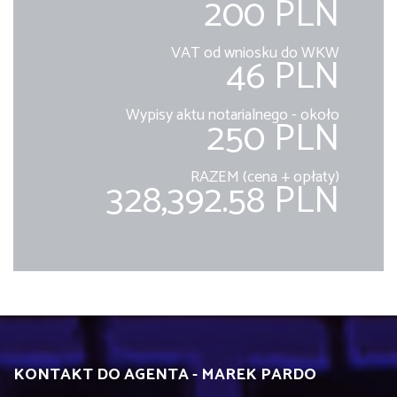
200 PLN
VAT od wniosku do WKW
46 PLN
Wypisy aktu notarialnego - około
250 PLN
RAZEM (cena + opłaty)
328,392.58 PLN
KONTAKT DO AGENTA - MAREK PARDO