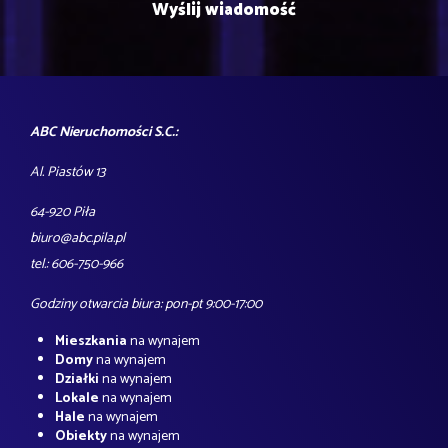
ABC Nieruchomości S.C.:
Al. Piastów 13
64-920 Piła
biuro@abc.pila.pl
tel.: 606-750-966
Godziny otwarcia biura: pon-pt 9:00-17:00
Mieszkania
na wynajem
Domy
na wynajem
Działki
na wynajem
Lokale
na wynajem
Hale
na wynajem
Obiekty
na wynajem