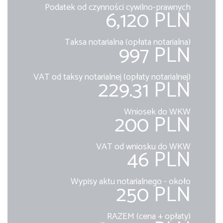
Podatek od czynności cywilno-prawnych
6,120 PLN
Taksa notarialna (opłata notarialna)
997 PLN
VAT od taksy notarialnej (opłaty notarialnej)
229.31 PLN
Wniosek do WKW
200 PLN
VAT od wniosku do WKW
46 PLN
Wypisy aktu notarialnego - około
250 PLN
RAZEM (cena + opłaty)