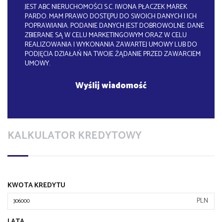
JEST ABC NIERUCHOMOŚCI S.C. IWONA PŁACZEK MAREK
PARDO. MAM PRAWO DOSTĘPU DO SWOICH DANYCH I ICH
POPRAWIANIA. PODANIE DANYCH JEST DOBROWOLNE. DANE
ZBIERANE SĄ W CELU MARKETINGOWYM ORAZ W CELU
REALIZOWANIA I WYKONANIA ZAWARTEJ UMOWY LUB DO
PODJĘCIA DZIAŁAŃ NA TWOJE ŻĄDANIE PRZED ZAWARCIEM
UMOWY.
KALKULATOR KREDYTOWY
KWOTA KREDYTU
PLN
LATA