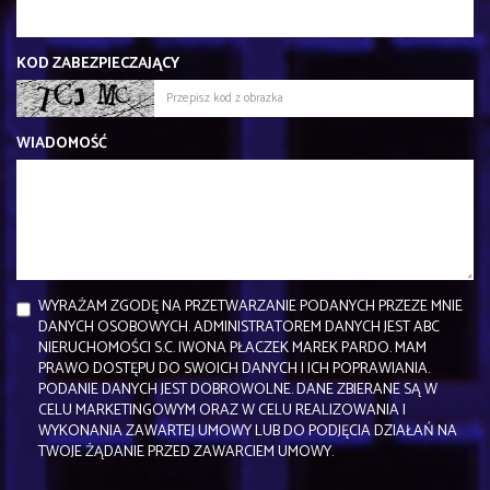
KOD ZABEZPIECZAJĄCY
WIADOMOŚĆ
WYRAŻAM ZGODĘ NA PRZETWARZANIE PODANYCH PRZEZE MNIE
DANYCH OSOBOWYCH. ADMINISTRATOREM DANYCH JEST ABC
NIERUCHOMOŚCI S.C. IWONA PŁACZEK MAREK PARDO. MAM
PRAWO DOSTĘPU DO SWOICH DANYCH I ICH POPRAWIANIA.
PODANIE DANYCH JEST DOBROWOLNE. DANE ZBIERANE SĄ W
CELU MARKETINGOWYM ORAZ W CELU REALIZOWANIA I
WYKONANIA ZAWARTEJ UMOWY LUB DO PODJĘCIA DZIAŁAŃ NA
TWOJE ŻĄDANIE PRZED ZAWARCIEM UMOWY.