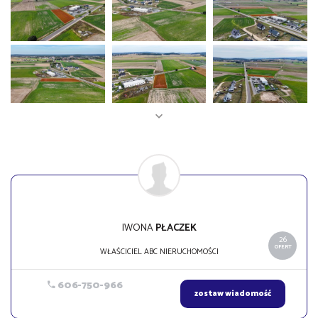
IWONA
PŁACZEK
26
OFERT
WŁAŚCICIEL ABC NIERUCHOMOŚCI
606-750-966
zostaw wiadomość