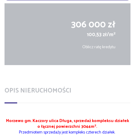
306 000 zł
2
100,53 zł/m
Oblicz ratę kredytu
OPIS NIERUCHOMOŚCI
Morzewo gm. Kaczory ulica Długa, sprzedaż kompleksu działek
2
o łącznej powierzchni 3044m
.
Przedmiotem sprzedaży jest kompleks czterech działek.