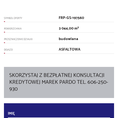
FRP-GS-197560
SYMBOL OFERTY
3 044,00 m²
POWIERZCHNIA
budowlana
PRZEZNACZENIE DZIAŁKI
ASFALTOWA
DOJAZD
SKORZYSTAJ Z BEZPŁATNEJ KONSULTACJI
KREDYTOWEJ MAREK PARDO TEL. 606-250-
930
IMIĘ