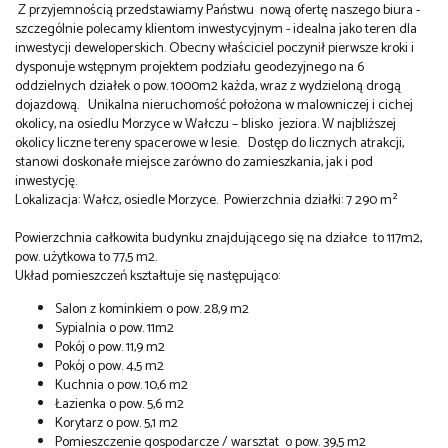
Z przyjemnością przedstawiamy Państwu nową ofertę naszego biura -
szczególnie polecamy klientom inwestycyjnym - idealna jako teren dla
inwestycji deweloperskich. Obecny właściciel poczynił pierwsze kroki i
dysponuje wstępnym projektem podziału geodezyjnego na 6
oddzielnych działek o pow. 1000m2 każda, wraz z wydzieloną drogą
dojazdową. Unikalna nieruchomość położona w malowniczej i cichej
okolicy, na osiedlu Morzyce w Wałczu – blisko jeziora. W najbliższej
okolicy liczne tereny spacerowe w lesie. Dostęp do licznych atrakcji,
stanowi doskonałe miejsce zarówno do zamieszkania, jak i pod
inwestycję.
Lokalizacja: Wałcz, osiedle Morzyce. Powierzchnia działki: 7 290 m²
Powierzchnia całkowita budynku znajdującego się na działce to 117m2,
pow. użytkowa to 77,5 m2.
Układ pomieszczeń kształtuje się następująco:
Salon z kominkiem o pow. 28,9 m2
Sypialnia o pow. 11m2
Pokój o pow. 11,9 m2
Pokój o pow. 4,5 m2
Kuchnia o pow. 10,6 m2
Łazienka o pow. 5,6 m2
Korytarz o pow. 5,1 m2
Pomieszczenie gospodarcze / warsztat o pow. 39,5 m2