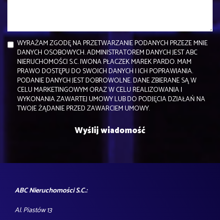
WYRAŻAM ZGODĘ NA PRZETWARZANIE PODANYCH PRZEZE MNIE
DANYCH OSOBOWYCH. ADMINISTRATOREM DANYCH JEST ABC
NIERUCHOMOŚCI S.C. IWONA PŁACZEK MAREK PARDO. MAM
PRAWO DOSTĘPU DO SWOICH DANYCH I ICH POPRAWIANIA.
PODANIE DANYCH JEST DOBROWOLNE. DANE ZBIERANE SĄ W
CELU MARKETINGOWYM ORAZ W CELU REALIZOWANIA I
WYKONANIA ZAWARTEJ UMOWY LUB DO PODJĘCIA DZIAŁAŃ NA
TWOJE ŻĄDANIE PRZED ZAWARCIEM UMOWY.
ABC Nieruchomości S.C.:
Al. Piastów 13