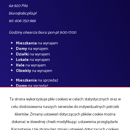
64-920 Piła
biuro@abc.pila.pl
tel.: 606-750-966
Godziny otwarcia biura: pon-pt 9:00-17:00
Mieszkania
na wynajem
Domy
na wynajem
Działki
na wynajem
Lokale
na wynajem
Hale
na wynajem
Obiekty
na wynajem
Mieszkania
na sprzedaż
Domy
na sprzedaż
Działki
na sprzedaż
Lokale
na sprzedaż
Ta strona wykorzystuje pliki cookies w celach statystycznych oraz w
Hale
na sprzedaż
celu dostosowania naszych serwisów do indywidualnych potrzeb
Obiekty
na sprzedaż
klientów. Zmiany ustawień dotyczących plików cookie można
Strona główna
O firmie
notatnik
Kup
Sprzedaj
Kredyty
Kontakt
dokonać w dowolnej chwili modyfikując ustawienia przeglądarki.
Korzystanie z tej strony bez zmian ustawień dotyczących cookies