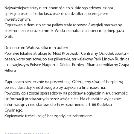
Najważniejsze atuty nieruchomości to bliskie sąsiedztwo jeziora ,
spokojna okolica blisko lasu, oraz duża działka z potencjałem
inwestycyjnym.
Ogrzewanie domu: piec na paliwo stałe (drewno / węgiel) sterowany
elektronicznie, oraz kominek. Woda i kanalizacja z sieci miejskiej, gazu
brak.
Do centrum Wałcza: kilka min autem.
Pobliskie lokalne atrakcje to Most Kłosowski , Centralny Ośrodek Sportu –
basen, korty tenisowe, boiska piłkarskie, tor kajakowy Park Linowy Rudnica
– największy w Polsce Magiczna Górka , Bunkry - Skansen militarny Czapa
Hitlera
Zapraszam serdecznie na prezentację! Oferujemy również bezpłatną
pomoc doradcy kredytowego przy uzyskaniu finansowania.
Powyższy opis został sporządzony na podstawie oględzin nieruchomości
i informacji przekazanych przez właściciela. Ma charakter wyłącznie
informacyjny i nie stanowi oferty w rozumieniu art. 66 Kodeksu
Cywilnego.
Kopiowanie treści i zdjęć bez zgody jest zabronione.