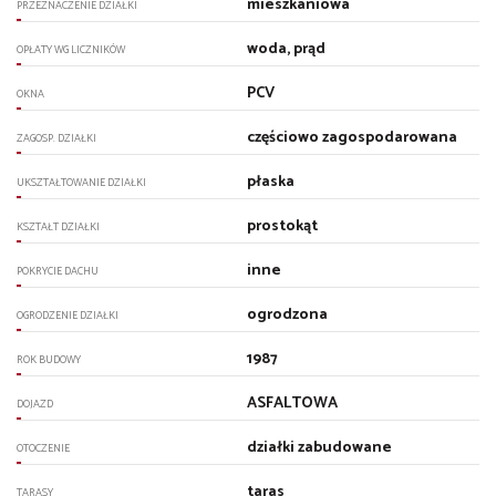
mieszkaniowa
PRZEZNACZENIE DZIAŁKI
woda, prąd
OPŁATY WG LICZNIKÓW
PCV
OKNA
częściowo zagospodarowana
ZAGOSP. DZIAŁKI
płaska
UKSZTAŁTOWANIE DZIAŁKI
prostokąt
KSZTAŁT DZIAŁKI
inne
POKRYCIE DACHU
ogrodzona
OGRODZENIE DZIAŁKI
1987
ROK BUDOWY
ASFALTOWA
DOJAZD
działki zabudowane
OTOCZENIE
taras
TARASY