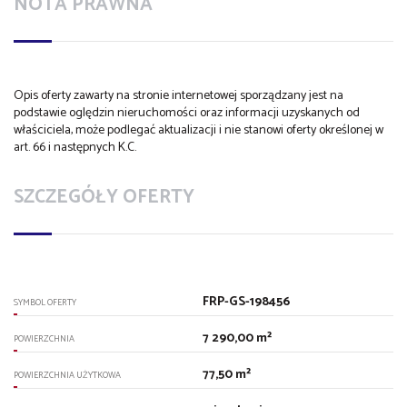
NOTA PRAWNA
Opis oferty zawarty na stronie internetowej sporządzany jest na
podstawie oględzin nieruchomości oraz informacji uzyskanych od
właściciela, może podlegać aktualizacji i nie stanowi oferty określonej w
art. 66 i następnych K.C.
SZCZEGÓŁY OFERTY
FRP-GS-198456
SYMBOL OFERTY
7 290,00 m²
POWIERZCHNIA
77,50 m²
POWIERZCHNIA UŻYTKOWA