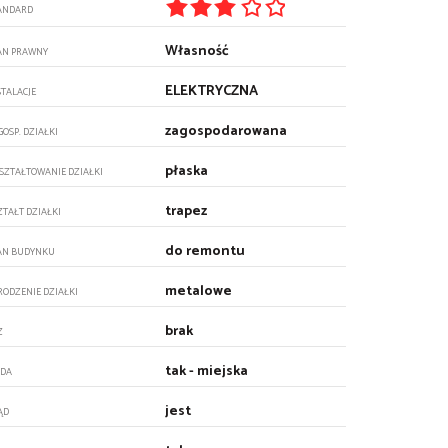
ANDARD
Własność
AN PRAWNY
ELEKTRYCZNA
STALACJE
zagospodarowana
GOSP. DZIAŁKI
płaska
SZTAŁTOWANIE DZIAŁKI
trapez
ZTAŁT DZIAŁKI
do remontu
AN BUDYNKU
metalowe
RODZENIE DZIAŁKI
brak
Z
tak - miejska
DA
jest
ĄD