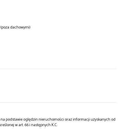
(poza dachowymi)
st na podstawie oględzin nieruchomości oraz informacji uzyskanych od
kreślonej w art. 66 i następnych K.C.