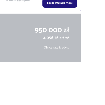
606-750-966
zostaw wiadomość
950 000 zł
2
4 056,36 zł/m
Oblicz ratę kredytu