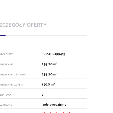
ZCZEGÓŁY OFERTY
FRP-DS-199415
MBOL OFERTY
234,20 m²
WIERZCHNIA
234,20 m²
WIERZCHNIA UŻYTKOWA
1 920 m²
WIERZCHNIA DZIAŁKI
7
CZBA POKOI
jednorodzinny
DZAJ DOMU