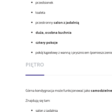
przedsionek
toaleta
przestronny
salon z jadalnią
duża, osobna kuchnia
cztery pokoje
pokój kąpielowy z wanną i prysznicem (pomieszczen
PIĘTRO
Górna kondygnacja może funkcjonować jako
samodzielne
Znajdują się tam:
salon z jadalnią