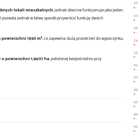
ST
bnych lokali mieszkalnych
, jednak obecnie funkcjonuje jako jeden
ST
 pozwala jednak w łatwy sposób przywrócić funkcję dwóch
IN
j powierzchni 1930 m²
, co zapewnia dużą przestrzeń do wypoczynku,
ZA
UK
i o powierzchni 1,9407 ha
, położonej bezpośrednio przy
KS
ST
OG
GA
WO
PR