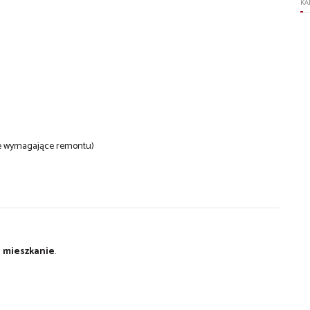
KA
ie wymagające remontu)
 mieszkanie
.