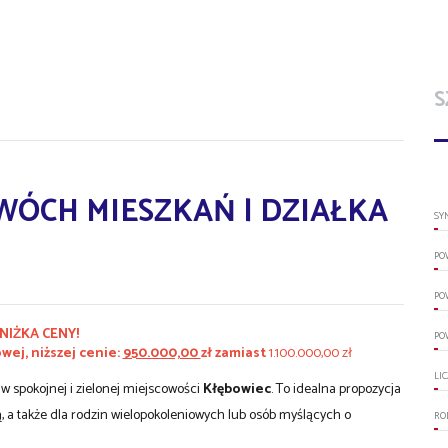
S
WÓCH MIESZKAŃ | DZIAŁKA
SY
PO
PO
NIŻKA CENY!
PO
ej, niższej cenie:
950.000,00
zł zamiast
1.100.000,00 zł
LI
 spokojnej i zielonej miejscowości
Kłębowiec
. To idealna propozycja
 a także dla rodzin wielopokoleniowych lub osób myślących o
RO