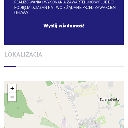
REALIZOWANIA I WYKONANIA ZAWARTEJ UMOWY LUB DO
PODJĘCIA DZIAŁAŃ NA TWOJE ŻĄDANIE PRZED ZAWARCIEM
UMOWY.
LOKALIZACJA
+
−