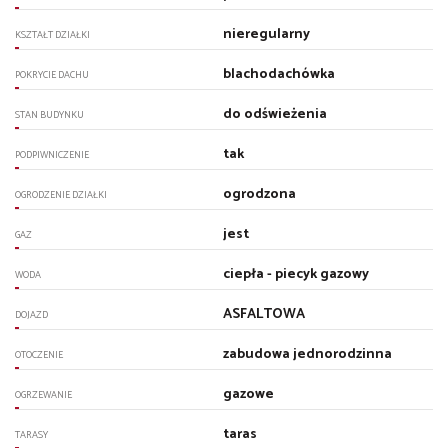
nieregularny
KSZTAŁT DZIAŁKI
blachodachówka
POKRYCIE DACHU
do odświeżenia
STAN BUDYNKU
tak
PODPIWNICZENIE
ogrodzona
OGRODZENIE DZIAŁKI
jest
GAZ
ciepła - piecyk gazowy
WODA
ASFALTOWA
DOJAZD
zabudowa jednorodzinna
OTOCZENIE
gazowe
OGRZEWANIE
taras
TARASY