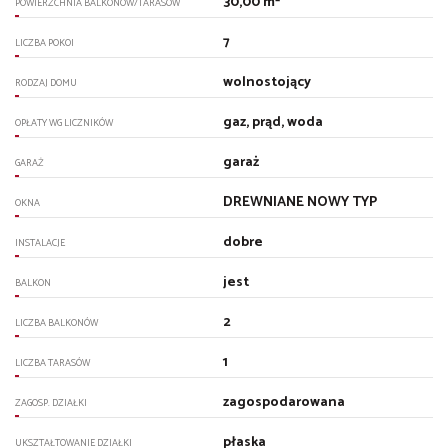
30,00 m²
POWIERZCHNIA BALKONÓW/TARASÓW
7
LICZBA POKOI
wolnostojący
RODZAJ DOMU
gaz, prąd, woda
OPŁATY WG LICZNIKÓW
garaż
GARAŻ
DREWNIANE NOWY TYP
OKNA
dobre
INSTALACJE
jest
BALKON
2
LICZBA BALKONÓW
1
LICZBA TARASÓW
zagospodarowana
ZAGOSP. DZIAŁKI
płaska
UKSZTAŁTOWANIE DZIAŁKI