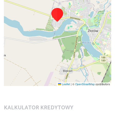
Leaflet
|
©
OpenStreetMap
contributors
KALKULATOR KREDYTOWY