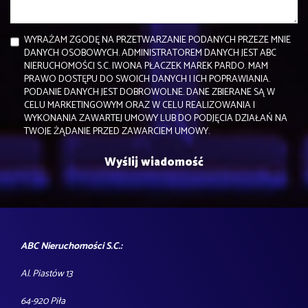
WYRAŻAM ZGODĘ NA PRZETWARZANIE PODANYCH PRZEZE MNIE
DANYCH OSOBOWYCH. ADMINISTRATOREM DANYCH JEST ABC
NIERUCHOMOŚCI S.C. IWONA PŁACZEK MAREK PARDO. MAM
PRAWO DOSTĘPU DO SWOICH DANYCH I ICH POPRAWIANIA.
PODANIE DANYCH JEST DOBROWOLNE. DANE ZBIERANE SĄ W
CELU MARKETINGOWYM ORAZ W CELU REALIZOWANIA I
WYKONANIA ZAWARTEJ UMOWY LUB DO PODJĘCIA DZIAŁAŃ NA
TWOJE ŻĄDANIE PRZED ZAWARCIEM UMOWY.
ABC Nieruchomości S.C.:
Al. Piastów 13
64-920 Piła