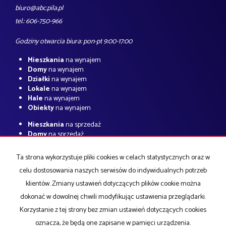
biuro@abc.pila.pl
tel.: 606-750-966
Godziny otwarcia biura: pon-pt 9:00-17:00
Mieszkania
na wynajem
Domy
na wynajem
Działki
na wynajem
Lokale
na wynajem
Hale
na wynajem
Obiekty
na wynajem
Mieszkania
na sprzedaż
Domy
na sprzedaż
Działki
na sprzedaż
Lokale
na sprzedaż
Ta strona wykorzystuje pliki cookies w celach statystycznych oraz w
Hale
na sprzedaż
celu dostosowania naszych serwisów do indywidualnych potrzeb
Obiekty
na sprzedaż
klientów. Zmiany ustawień dotyczących plików cookie można
Strona główna
O firmie
notatnik
Kup
Sprzedaj
Kredyty
Kontakt
dokonać w dowolnej chwili modyfikując ustawienia przeglądarki.
Korzystanie z tej strony bez zmian ustawień dotyczących cookies
oznacza, że będą one zapisane w pamięci urządzenia.