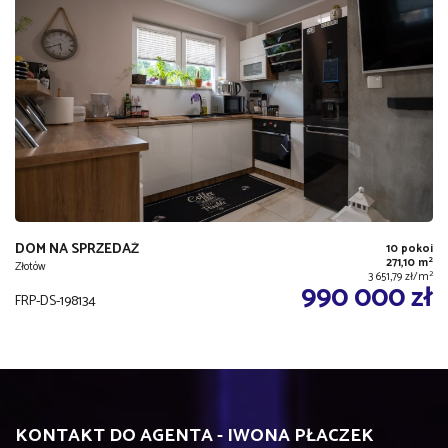
DOM NA SPRZEDAŻ
10 pokoi
2
271,10 m
Złotów
2
3 651,79 zł/m
990 000 zł
FRP-DS-198134
KONTAKT DO AGENTA - IWONA PŁACZEK