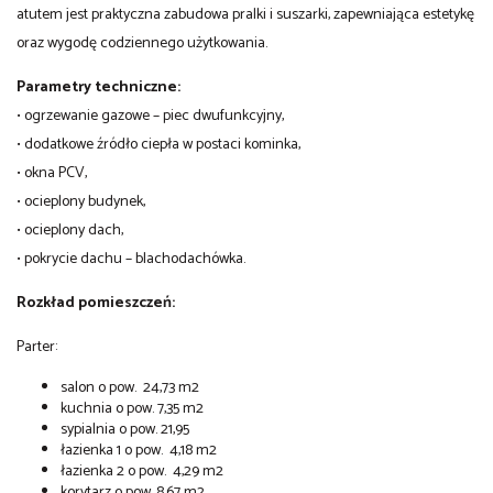
atutem jest praktyczna zabudowa pralki i suszarki, zapewniająca estetykę
oraz wygodę codziennego użytkowania.
Parametry techniczne:
• ogrzewanie gazowe – piec dwufunkcyjny,
• dodatkowe źródło ciepła w postaci kominka,
• okna PCV,
• ocieplony budynek,
• ocieplony dach,
• pokrycie dachu – blachodachówka.
Rozkład pomieszczeń:
Parter:
salon o pow. 24,73 m2
kuchnia o pow. 7,35 m2
sypialnia o pow. 21,95
łazienka 1 o pow. 4,18 m2
łazienka 2 o pow. 4,29 m2
korytarz o pow. 8,67 m2