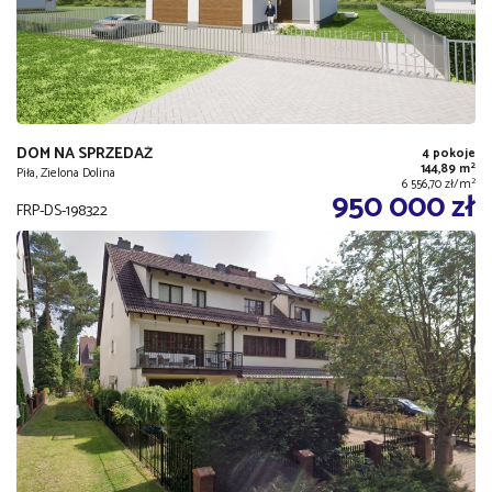
DOM NA SPRZEDAŻ
4 pokoje
2
144,89 m
Piła, Zielona Dolina
2
6 556,70 zł/m
950 000 zł
FRP-DS-198322