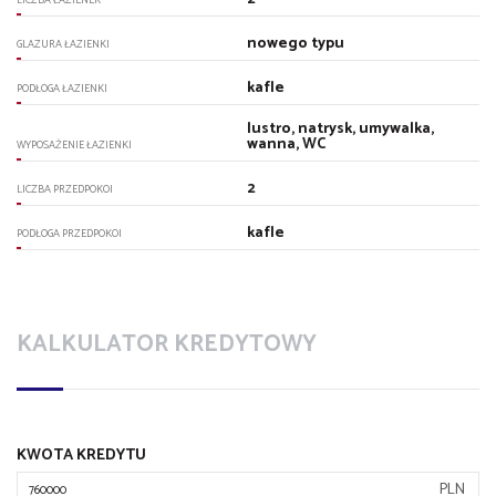
LICZBA ŁAZIENEK
nowego typu
GLAZURA ŁAZIENKI
kafle
PODŁOGA ŁAZIENKI
lustro, natrysk, umywalka,
wanna, WC
WYPOSAŻENIE ŁAZIENKI
2
LICZBA PRZEDPOKOI
kafle
PODŁOGA PRZEDPOKOI
KALKULATOR KREDYTOWY
KWOTA KREDYTU
PLN