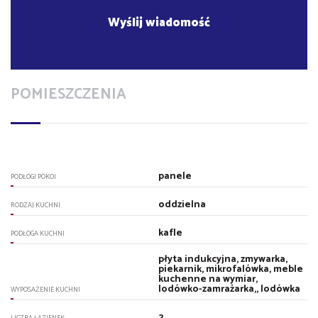
POMIESZCZENIA
panele
PODŁOGI POKOI
oddzielna
RODZAJ KUCHNI
kafle
PODŁOGA KUCHNI
płyta indukcyjna, zmywarka,
piekarnik, mikrofalówka, meble
kuchenne na wymiar,
lodówko-zamrażarka,, lodówka
WYPOSAŻENIE KUCHNI
2