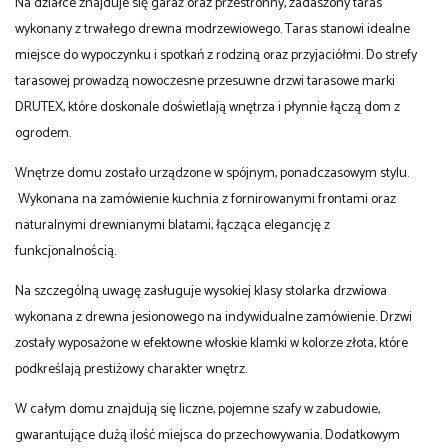
Na działce znajduje się garaż oraz przestronny, zadaszony taras
wykonany z trwałego drewna modrzewiowego. Taras stanowi idealne
miejsce do wypoczynku i spotkań z rodziną oraz przyjaciółmi. Do strefy
tarasowej prowadzą nowoczesne przesuwne drzwi tarasowe marki
DRUTEX, które doskonale doświetlają wnętrza i płynnie łączą dom z
ogrodem.
Wnętrze domu zostało urządzone w spójnym, ponadczasowym stylu.
Wykonana na zamówienie kuchnia z fornirowanymi frontami oraz
naturalnymi drewnianymi blatami, łącząca elegancję z
funkcjonalnością.
Na szczególną uwagę zasługuje wysokiej klasy stolarka drzwiowa
wykonana z drewna jesionowego na indywidualne zamówienie. Drzwi
zostały wyposażone w efektowne włoskie klamki w kolorze złota, które
podkreślają prestiżowy charakter wnętrz.
W całym domu znajdują się liczne, pojemne szafy w zabudowie,
gwarantujące dużą ilość miejsca do przechowywania. Dodatkowym