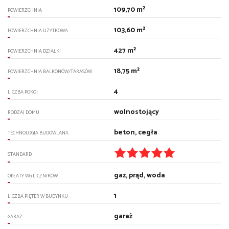
109,70 m²
POWIERZCHNIA
103,60 m²
POWIERZCHNIA UŻYTKOWA
427 m²
POWIERZCHNIA DZIAŁKI
18,75 m²
POWIERZCHNIA BALKONÓW/TARASÓW
4
LICZBA POKOI
wolnostojący
RODZAJ DOMU
beton, cegła
TECHNOLOGIA BUDOWLANA
STANDARD
gaz, prąd, woda
OPŁATY WG LICZNIKÓW
1
LICZBA PIĘTER W BUDYNKU
garaż
GARAŻ