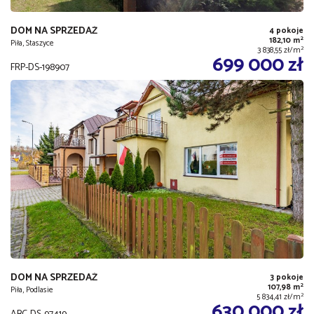
DOM NA SPRZEDAŻ
4 pokoje
2
182,10 m
Piła, Staszyce
2
3 838,55 zł/m
699 000 zł
FRP-DS-198907
DOM NA SPRZEDAŻ
3 pokoje
2
107,98 m
Piła, Podlasie
2
5 834,41 zł/m
630 000 zł