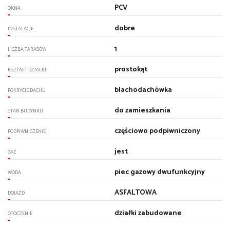
PCV
OKNA
dobre
INSTALACJE
1
LICZBA TARASÓW
prostokąt
KSZTAŁT DZIAŁKI
blachodachówka
POKRYCIE DACHU
do zamieszkania
STAN BUDYNKU
częściowo podpiwniczony
PODPIWNICZENIE
jest
GAZ
piec gazowy dwufunkcyjny
WODA
ASFALTOWA
DOJAZD
działki zabudowane
OTOCZENIE