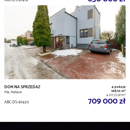
ABC-DS-97419
DOM NA SPRZEDAŻ
4 pokoje
2
168,10 m
Piła, Podlasie
2
4 217,73 zł/m
709 000 zł
ABC-DS-97420