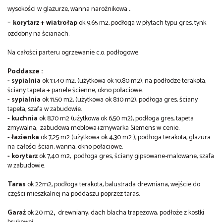
.
wysokości w glazurze, wanna narożnikowa
-
korytarz + wiatrołap
ok
9,65 m2, podłoga w płytach typu gres, tynk
ozdobny na ścianach.
Na całości parteru ogrzewanie c.o. podłogowe.
Poddasze :
- sypialnia
ok 13,40 m2, (użytkowa ok 10,80 m2), na podłodze terakota,
ściany tapeta + panele ścienne, okno połaciowe.
- sypialnia
ok 11,50 m2, (użytkowa ok 8,10 m2), podłoga gres, ściany
tapeta, szafa w zabudowie.
- kuchnia
ok 8,70 m2 (użytkowa ok 6,50 m2), podłoga gres, tapeta
zmywalna, zabudowa meblowa+zmywarka Siemens w cenie.
- łazienka
ok 7,25 m2 (użytkowa ok 4,30 m2 ), podłoga terakota, glazura
na całości ścian, wanna, okno połaciowe.
- korytarz
ok 7,40 m2, podłoga gres, ściany gipsowane-malowane, szafa
w zabudowie.
Taras
ok 22m2, podłoga terakota, balustrada drewniana, wejście do
części mieszkalnej na poddaszu poprzez taras.
Garaż
ok
20 m2
,
drewniany, dach blacha trapezowa, podłoże z kostki