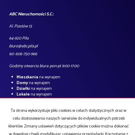
ABC Nieruchomości S.C.:
Al. Piastów 13
64-920 Piła
biuro@abc.pila.pl
tel.: 606-750-966
Godziny otwarcia biura: pon-pt 9:00-17:00
Mieszkania
na wynajem
Domy
na wynajem
Działki
na wynajem
Lokale
na wynajem
Hale
na wynajem
Obiekty
na wynajem
Ta strona wykorzystuje pliki cookies w celach statystycznych oraz w
Mieszkania
na sprzedaż
celu dostosowania naszych serwisów do indywidualnych potrzeb
Domy
na sprzedaż
klientów. Zmiany ustawień dotyczących plików cookie można dokonać
Działki
na sprzedaż
Lokale
na sprzedaż
w dowolnej chwili modyfikując ustawienia przeglądarki. Korzystanie z