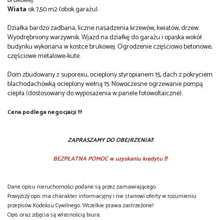
brukowej.
Wiata
ok 7,50 m2 (obok garażu).
Działka bardzo zadbana, liczne nasadzenia krzewów, kwiatów, drzew.
Wyodrębniony warzywnik. Wjazd na działkę do garażu i opaska wokół
budynku wykonana w kostce brukowej. Ogrodzenie częściowo betonowe,
częściowe metalowe-kute.
Dom zbudowany z suporexu, ocieplony styropianem 15, dach z pokryciem
blachodachówką ocieplony wełną 15. Nowoczesne ogrzewanie pompą
ciepła (dostosowany do wyposażenia w panele fotowoltaiczne).
Cena podlega negocjacji !!!
ZAPRASZAMY DO OBEJRZENIA!!
BEZPŁATNA POMOC w uzyskaniu kredytu !!!
Dane opisu nieruchomości podane są przez zamawiającego.
Powyższy opis ma charakter informacyjny i nie stanowi oferty w rozumieniu
przepisów Kodeksu Cywilnego. Wszelkie prawa zastrzeżone!
Opis oraz zdjęcia są własnością biura.