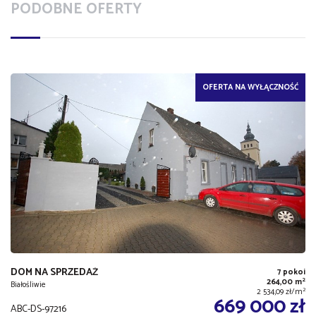
PODOBNE OFERTY
OFERTA NA WYŁĄCZNOŚĆ
DOM NA SPRZEDAŻ
7 pokoi
2
264,00 m
Białośliwie
2
2 534,09 zł/m
669 000 zł
ABC-DS-97216