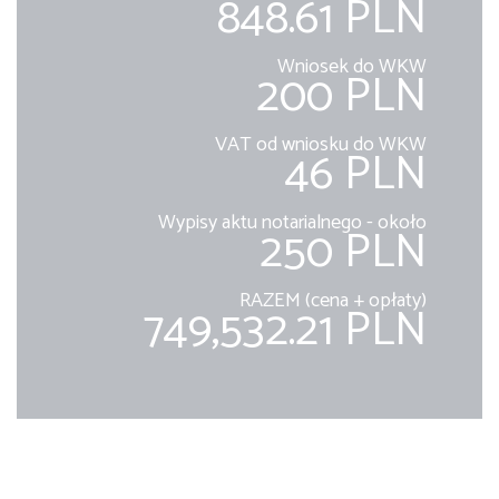
848.61 PLN
Wniosek do WKW
200 PLN
VAT od wniosku do WKW
46 PLN
Wypisy aktu notarialnego - około
250 PLN
RAZEM (cena + opłaty)
749,532.21 PLN