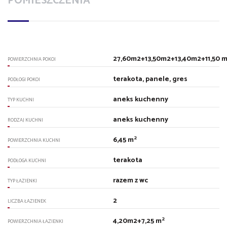
POMIESZCZENIA
27,60m2+13,50m2+13,40m2+11,50 
POWIERZCHNIA POKOI
terakota, panele, gres
PODŁOGI POKOI
aneks kuchenny
TYP KUCHNI
aneks kuchenny
RODZAJ KUCHNI
2
6,45 m
POWIERZCHNIA KUCHNI
terakota
PODŁOGA KUCHNI
razem z wc
TYP ŁAZIENKI
2
LICZBA ŁAZIENEK
2
4,20m2+7,25 m
POWIERZCHNIA ŁAZIENKI