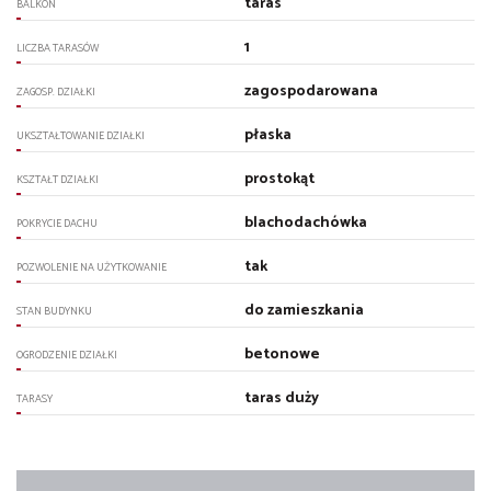
taras
BALKON
1
LICZBA TARASÓW
zagospodarowana
ZAGOSP. DZIAŁKI
płaska
UKSZTAŁTOWANIE DZIAŁKI
prostokąt
KSZTAŁT DZIAŁKI
blachodachówka
POKRYCIE DACHU
tak
POZWOLENIE NA UŻYTKOWANIE
do zamieszkania
STAN BUDYNKU
betonowe
OGRODZENIE DZIAŁKI
taras duży
TARASY