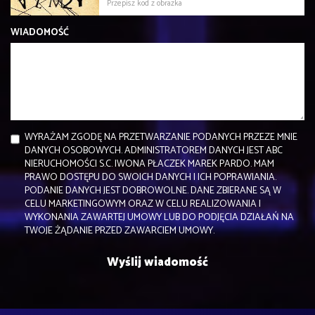
WIADOMOŚĆ
WYRAŻAM ZGODĘ NA PRZETWARZANIE PODANYCH PRZEZE MNIE
DANYCH OSOBOWYCH. ADMINISTRATOREM DANYCH JEST ABC
NIERUCHOMOŚCI S.C. IWONA PŁACZEK MAREK PARDO. MAM
PRAWO DOSTĘPU DO SWOICH DANYCH I ICH POPRAWIANIA.
PODANIE DANYCH JEST DOBROWOLNE. DANE ZBIERANE SĄ W
CELU MARKETINGOWYM ORAZ W CELU REALIZOWANIA I
WYKONANIA ZAWARTEJ UMOWY LUB DO PODJĘCIA DZIAŁAŃ NA
TWOJE ŻĄDANIE PRZED ZAWARCIEM UMOWY.