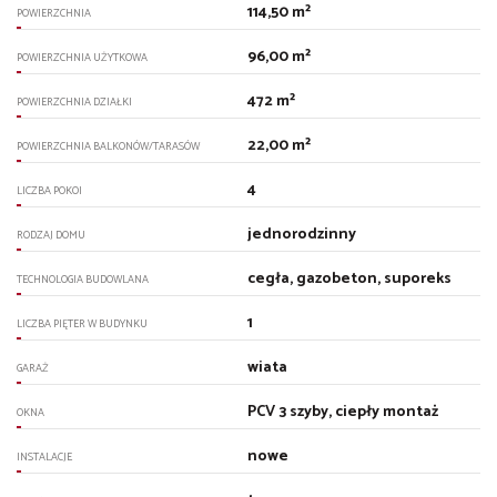
114,50 m²
POWIERZCHNIA
96,00 m²
POWIERZCHNIA UŻYTKOWA
472 m²
POWIERZCHNIA DZIAŁKI
22,00 m²
POWIERZCHNIA BALKONÓW/TARASÓW
4
LICZBA POKOI
jednorodzinny
RODZAJ DOMU
cegła, gazobeton, suporeks
TECHNOLOGIA BUDOWLANA
1
LICZBA PIĘTER W BUDYNKU
wiata
GARAŻ
PCV 3 szyby, ciepły montaż
OKNA
nowe
INSTALACJE