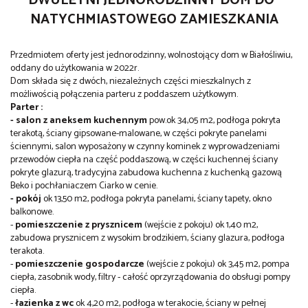
DW
ULETNI JEDNORODZINNY DOM DO
NATYCHMIASTOWEGO ZAMIESZKANIA
Przedmiotem oferty jest jednorodzinny, wolnostojący dom w Białośliwiu,
oddany do użytkowania w 2022r.
Dom składa się z dwóch, niezależnych części mieszkalnych z
możliwością połączenia parteru z poddaszem użytkowym.
Parter :
- salon z aneksem kuchennym
pow.ok 34,05 m2, podłoga pokryta
terakotą, ściany gipsowane-malowane, w części pokryte panelami
ściennymi, salon wyposażony w czynny kominek z wyprowadzeniami
przewodów ciepła na część
poddaszową, w części kuchennej ściany
pokryte glazurą, tradycyjna zabudowa kuchenna z kuchenką gazową
Beko i pochłaniaczem Ciarko w cenie.
- pokój
ok 13,50 m2, podłoga pokryta panelami, ściany tapety, okno
balkonowe.
-
pomieszczenie z prysznicem
(wejście z pokoju) ok 1,40 m2,
zabudowa prysznicem z wysokim brodzikiem, ściany glazura, podłoga
terakota.
-
pomieszczenie gospodarcze
(wejście z pokoju) ok
3,45 m2, pompa
ciepła, zasobnik wody, filtry - całość oprzyrządowania do obsługi pompy
ciepła.
-
łazienka z wc
ok 4,20 m2, podłoga w terakocie, ściany w pełnej