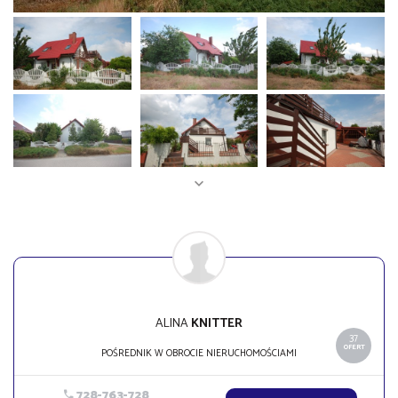
ALINA
KNITTER
37
OFERT
POŚREDNIK W OBROCIE NIERUCHOMOŚCIAMI
728-763-728