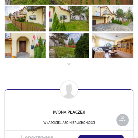
IWONA
PŁACZEK
26
OFERT
WŁAŚCICIEL ABC NIERUCHOMOŚCI
606-750-966