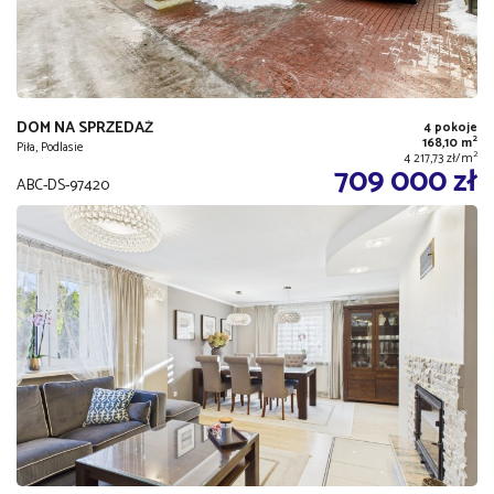
DOM NA SPRZEDAŻ
4 pokoje
2
168,10 m
Piła, Podlasie
2
4 217,73 zł/m
709 000 zł
ABC-DS-97420