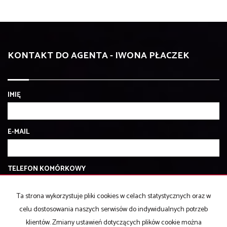
KONTAKT DO AGENTA - IWONA PŁACZEK
IMIĘ
E-MAIL
TELEFON KOMÓRKOWY
Ta strona wykorzystuje pliki cookies w celach statystycznych oraz w
KOD ZABEZPIECZAJĄCY
celu dostosowania naszych serwisów do indywidualnych potrzeb
klientów. Zmiany ustawień dotyczących plików cookie można