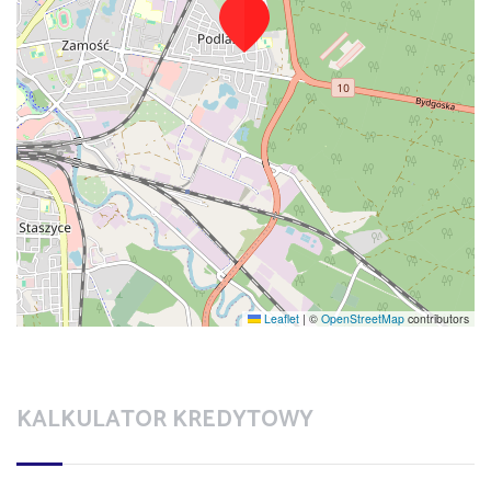
Leaflet
|
©
OpenStreetMap
contributors
KALKULATOR KREDYTOWY