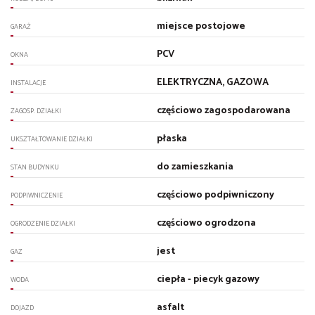
miejsce postojowe
GARAŻ
PCV
OKNA
ELEKTRYCZNA, GAZOWA
INSTALACJE
częściowo zagospodarowana
ZAGOSP. DZIAŁKI
płaska
UKSZTAŁTOWANIE DZIAŁKI
do zamieszkania
STAN BUDYNKU
częściowo podpiwniczony
PODPIWNICZENIE
częściowo ogrodzona
OGRODZENIE DZIAŁKI
jest
GAZ
ciepła - piecyk gazowy
WODA
asfalt
DOJAZD