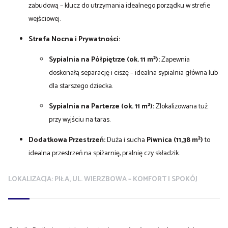
zabudową – klucz do utrzymania idealnego porządku w strefie
wejściowej.
Strefa Nocna i Prywatności:
Sypialnia na Półpiętrze (ok. 11 m²):
Zapewnia
doskonałą separację i ciszę – idealna sypialnia główna lub
dla starszego dziecka.
Sypialnia na Parterze (ok. 11 m²):
Zlokalizowana tuż
przy wyjściu na taras.
Dodatkowa Przestrzeń:
Duża i sucha
Piwnica (11,38 m²)
to
idealna przestrzeń na spiżarnię, pralnię czy składzik.
LOKALIZACJA: PIŁA, UL. WIERZBOWA – KOMFORT I SPOKÓJ