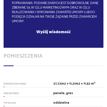
POPRAWIANIA. PODANIE DANYCH JEST DOBROWOLNE. DANE
ZBIERANE SĄ W CELU MARKETINGOWYM ORAZ W CELU
REALIZOWANIA I WYKONANIA ZAWARTEJ UMOWY LUB DO
PODJĘCIA DZIAŁAŃ NA TWOJE ŻĄDANIE PRZED ZAWARCIEM
UMOWY.
POMIESZCZENIA
2
27,72m2 + 11,21m2 + 11,52 m
POWIERZCHNIA POKOI
panele, gres
PODŁOGI POKOI
oddzielna
TYP KUCHNI