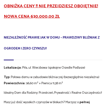
OBNIŻKA CENY !! NIE PRZEJDZIESZ OBOJĘTNIE!
NOWA CENA 630.000,00 ZŁ
NIEZALEŻNOŚĆ PRAWIE JAK W DOMU – PRAWDZIWY BLIŹNIAK Z
OGRODEM I ZERO CZYNSZU!
Lokalizacja:
Piła, ul. Wierzbowa (spokojne Osiedle Podlasie)
Typ:
Połowa domu w zabudowie bliźniaczej (bezwzględnie niezależna)
Powierzchnia:
96,60 m² + Piwnica 11,38 m²
Idealny Dom dla Rodziny: Przestrzeń, Prywatność i Realne Oszczędności!
Masz już dość wysokich czynszów w blokach? Marzysz o
pełnej