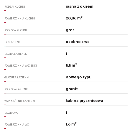
jasna z oknem
RODZAJ KUCHNI
2
20,86 m
POWIERZCHNIA KUCHNI
gres
PODŁOGA KUCHNI
osobno z wc
TYP ŁAZIENKI
1
LICZBA ŁAZIENEK
2
5,5 m
POWIERZCHNIA ŁAZIENKI
nowego typu
GLAZURA ŁAZIENKI
granit
PODŁOGA ŁAZIENKI
kabina prysznicowa
WYPOSAŻENIE ŁAZIENKI
1
LICZBA WC
2
1,6 m
POWIERZCHNIA WC