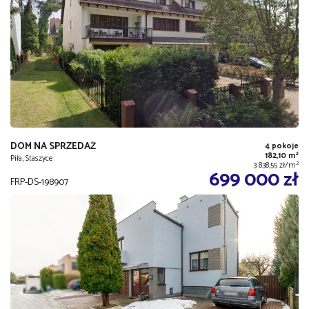
DOM NA SPRZEDAŻ
4 pokoje
2
182,10 m
Piła, Staszyce
2
3 838,55 zł/m
699 000 zł
FRP-DS-198907