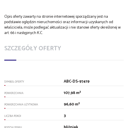
Opis oferty zawarty na stronie internetowej sporządzany jest na
podstawie oględzin nieruchomości oraz informacji uzyskanych od
właściciela, może podlegać aktualizacji i nie stanowi oferty określonej w
art. 66 i następnych K.C.
SZCZEGÓŁY OFERTY
ABC-DS-97419
SYMBOL OFERTY
107,98 m²
POWIERZCHNIA
96,60 m²
POWIERZCHNIA UŻYTKOWA
3
LICZBA POKOI
bliźniak
RODZAJ DOMU