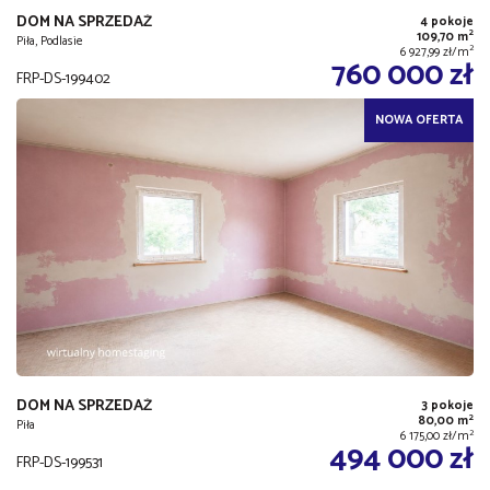
DOM NA SPRZEDAŻ
4 pokoje
2
109,70 m
Piła, Podlasie
2
6 927,99 zł/m
760 000 zł
FRP-DS-199402
NOWA OFERTA
DOM NA SPRZEDAŻ
3 pokoje
2
80,00 m
Piła
2
6 175,00 zł/m
494 000 zł
FRP-DS-199531