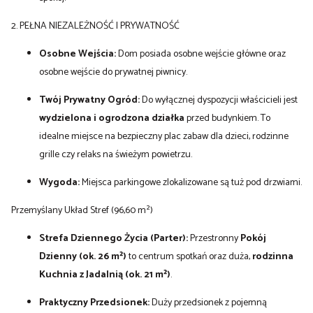
2. PEŁNA NIEZALEŻNOŚĆ I PRYWATNOŚĆ
Osobne Wejścia:
Dom posiada osobne wejście główne oraz
osobne wejście do prywatnej piwnicy.
Twój Prywatny Ogród:
Do wyłącznej dyspozycji właścicieli jest
wydzielona i ogrodzona działka
przed budynkiem. To
idealne miejsce na bezpieczny plac zabaw dla dzieci, rodzinne
grille czy relaks na świeżym powietrzu.
Wygoda:
Miejsca parkingowe zlokalizowane są tuż pod drzwiami.
Przemyślany Układ Stref (96,60 m²)
Strefa Dziennego Życia (Parter):
Przestronny
Pokój
Dzienny (ok. 26 m²)
to centrum spotkań oraz duża,
rodzinna
Kuchnia z Jadalnią (ok. 21 m²)
.
Praktyczny Przedsionek:
Duży przedsionek z pojemną