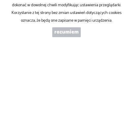
dokonać w dowolnej chwili modyfikując ustawienia przeglądarki.
WIADOMOŚĆ
Korzystanie z tej strony bez zmian ustawień dotyczących cookies
oznacza, że będą one zapisane w pamięci urządzenia.
rozumiem
WYRAŻAM ZGODĘ NA PRZETWARZANIE PODANYCH PRZEZE MNIE
DANYCH OSOBOWYCH. ADMINISTRATOREM DANYCH JEST ABC
NIERUCHOMOŚCI S.C. IWONA PŁACZEK MAREK PARDO. MAM
PRAWO DOSTĘPU DO SWOICH DANYCH I ICH POPRAWIANIA.
PODANIE DANYCH JEST DOBROWOLNE. DANE ZBIERANE SĄ W
CELU MARKETINGOWYM ORAZ W CELU REALIZOWANIA I
WYKONANIA ZAWARTEJ UMOWY LUB DO PODJĘCIA DZIAŁAŃ NA
TWOJE ŻĄDANIE PRZED ZAWARCIEM UMOWY.