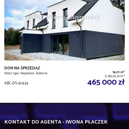
DOM NA SPRZEDAŻ
2
74,01 m
Wałcz (gw), Kłębowiec, Kołatnik
2
6 282,93 zł/m
465 000 zł
ABC-DS-97434
KONTAKT DO AGENTA - IWONA PŁACZEK