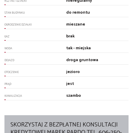
nieregularny
KSZTAŁT DZIAŁKI
do remontu
STAN BUDYNKU
mieszane
OGRODZENIE DZIAŁKI
brak
GAZ
tak - miejska
WODA
droga gruntowa
DOJAZD
jezioro
OTOCZENIE
jest
PRĄD
szambo
KANALIZACJA
SKORZYSTAJ Z BEZPŁATNEJ KONSULTACJI
KREDYTOWEJ MAREK PARDO TEL. 606-250-