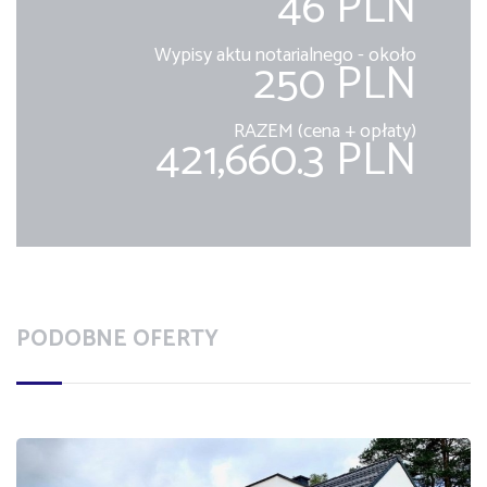
46 PLN
Wypisy aktu notarialnego - około
250 PLN
RAZEM (cena + opłaty)
421,660.3 PLN
PODOBNE OFERTY