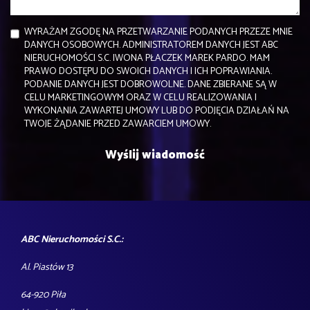
WYRAŻAM ZGODĘ NA PRZETWARZANIE PODANYCH PRZEZE MNIE
DANYCH OSOBOWYCH. ADMINISTRATOREM DANYCH JEST ABC
NIERUCHOMOŚCI S.C. IWONA PŁACZEK MAREK PARDO. MAM
PRAWO DOSTĘPU DO SWOICH DANYCH I ICH POPRAWIANIA.
PODANIE DANYCH JEST DOBROWOLNE. DANE ZBIERANE SĄ W
CELU MARKETINGOWYM ORAZ W CELU REALIZOWANIA I
WYKONANIA ZAWARTEJ UMOWY LUB DO PODJĘCIA DZIAŁAŃ NA
TWOJE ŻĄDANIE PRZED ZAWARCIEM UMOWY.
ABC Nieruchomości S.C.:
Al. Piastów 13
64-920 Piła