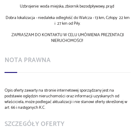
Uzbrojenie: woda miejska, zbiornik bezodpływowy, prąd
Dobra lokalizacja - niedaleka odległość do Wałcza - 13 km, Człopy 22 km
i 27 km od Piły.
ZAPRASZAM DO KONTAKTU W CELU UMÓWIENIA PREZENTACJI
NIERUCHOMOŚCI!
NOTA PRAWNA
Opis oferty zawarty na stronie internetowej sporządzany jest na
podstawie oględzin nieruchomości oraz informacji uzyskanych od
właściciela, może podlegać aktualizacji i nie stanowi oferty określonej w
art. 66 i następnych K.C.
SZCZEGÓŁY OFERTY