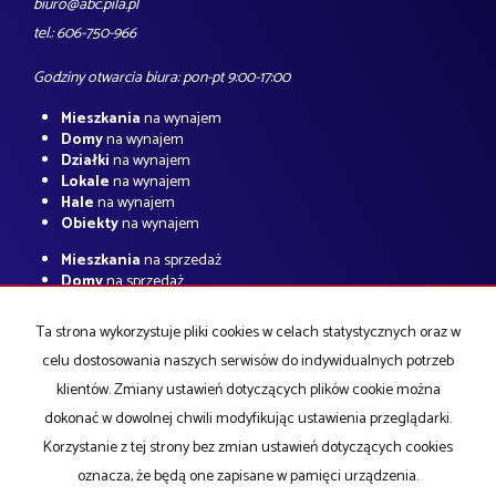
biuro@abc.pila.pl
tel.: 606-750-966
Godziny otwarcia biura: pon-pt 9:00-17:00
Mieszkania
na wynajem
Domy
na wynajem
Działki
na wynajem
Lokale
na wynajem
Hale
na wynajem
Obiekty
na wynajem
Mieszkania
na sprzedaż
Domy
na sprzedaż
Działki
na sprzedaż
Lokale
na sprzedaż
Ta strona wykorzystuje pliki cookies w celach statystycznych oraz w
Hale
na sprzedaż
celu dostosowania naszych serwisów do indywidualnych potrzeb
Obiekty
na sprzedaż
klientów. Zmiany ustawień dotyczących plików cookie można
Strona główna
O firmie
notatnik
Kup
Sprzedaj
Kredyty
Kontakt
dokonać w dowolnej chwili modyfikując ustawienia przeglądarki.
Korzystanie z tej strony bez zmian ustawień dotyczących cookies
oznacza, że będą one zapisane w pamięci urządzenia.