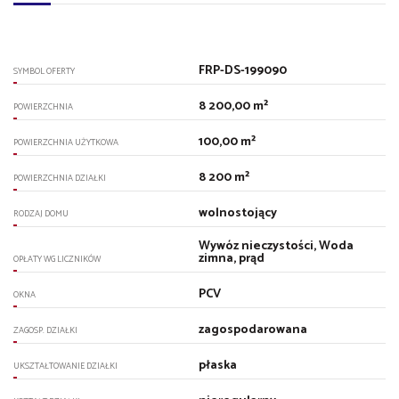
FRP-DS-199090
SYMBOL OFERTY
8 200,00 m²
POWIERZCHNIA
100,00 m²
POWIERZCHNIA UŻYTKOWA
8 200 m²
POWIERZCHNIA DZIAŁKI
wolnostojący
RODZAJ DOMU
Wywóz nieczystości, Woda
zimna, prąd
OPŁATY WG LICZNIKÓW
PCV
OKNA
zagospodarowana
ZAGOSP. DZIAŁKI
płaska
UKSZTAŁTOWANIE DZIAŁKI