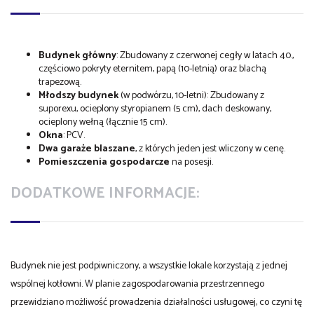
Budynek główny
: Zbudowany z czerwonej cegły w latach 40.,
częściowo pokryty eternitem, papą (10-letnią) oraz blachą
trapezową.
Młodszy budynek
(w podwórzu, 10-letni): Zbudowany z
suporexu, ocieplony styropianem (5 cm), dach deskowany,
ocieplony wełną (łącznie 15 cm).
Okna
: PCV.
Dwa garaże blaszane
, z których jeden jest wliczony w cenę.
Pomieszczenia gospodarcze
na posesji.
DODATKOWE INFORMACJE:
Budynek nie jest podpiwniczony, a wszystkie lokale korzystają z jednej
wspólnej kotłowni. W planie zagospodarowania przestrzennego
przewidziano możliwość prowadzenia działalności usługowej, co czyni tę