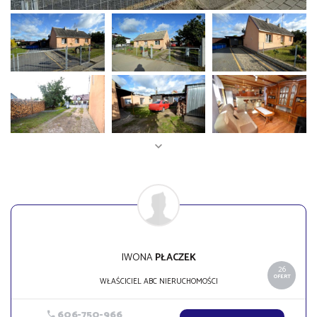
IWONA
PŁACZEK
26
OFERT
WŁAŚCICIEL ABC NIERUCHOMOŚCI
606-750-966