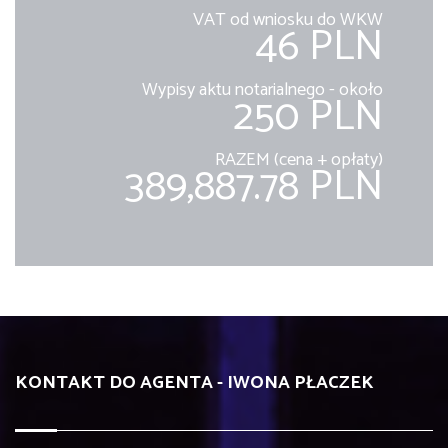
VAT od wniosku do WKW
46 PLN
Wypisy aktu notarialnego - około
250 PLN
RAZEM (cena + opłaty)
389,887.78 PLN
KONTAKT DO AGENTA - IWONA PŁACZEK