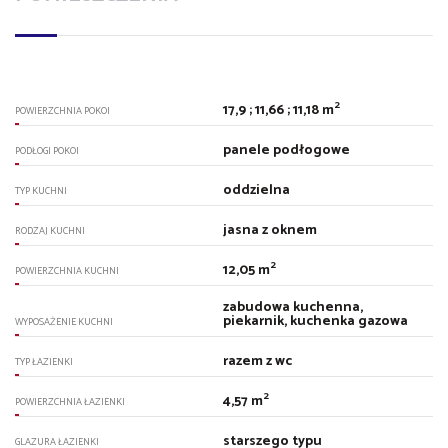
2
17,9 ; 11,66 ; 11,18 m
POWIERZCHNIA POKOI
panele podłogowe
PODŁOGI POKOI
oddzielna
TYP KUCHNI
jasna z oknem
RODZAJ KUCHNI
2
12,05 m
POWIERZCHNIA KUCHNI
zabudowa kuchenna,
piekarnik, kuchenka gazowa
WYPOSAŻENIE KUCHNI
razem z wc
TYP ŁAZIENKI
2
4,57 m
POWIERZCHNIA ŁAZIENKI
starszego typu
GLAZURA ŁAZIENKI