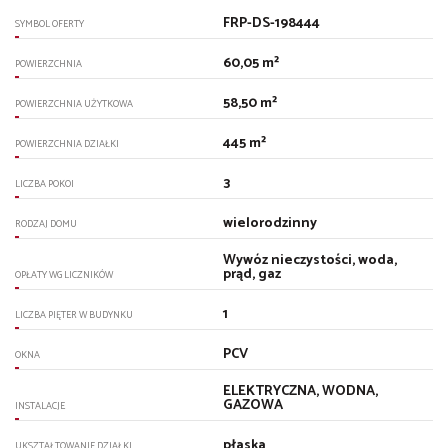
FRP-DS-198444
SYMBOL OFERTY
60,05 m²
POWIERZCHNIA
58,50 m²
POWIERZCHNIA UŻYTKOWA
445 m²
POWIERZCHNIA DZIAŁKI
3
LICZBA POKOI
wielorodzinny
RODZAJ DOMU
Wywóz nieczystości, woda,
prąd, gaz
OPŁATY WG LICZNIKÓW
1
LICZBA PIĘTER W BUDYNKU
PCV
OKNA
ELEKTRYCZNA, WODNA,
GAZOWA
INSTALACJE
płaska
UKSZTAŁTOWANIE DZIAŁKI