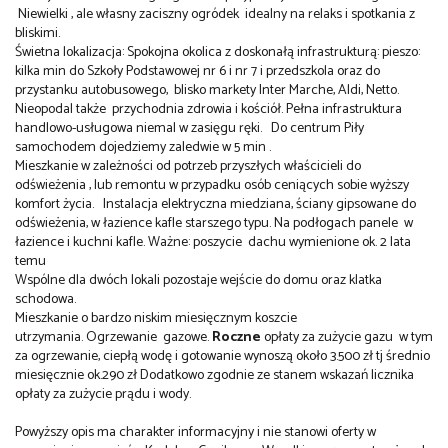
Niewielki , ale własny zaciszny ogródek idealny na relaks i spotkania z
bliskimi.
Świetna lokalizacja: Spokojna okolica z doskonałą infrastrukturą: pieszo:
kilka min do Szkoły Podstawowej nr 6 i nr 7 i przedszkola oraz do
przystanku autobusowego, blisko markety Inter Marche, Aldi, Netto.
Nieopodal także przychodnia zdrowia i kościół. Pełna infrastruktura
handlowo-usługowa niemal w zasięgu ręki. Do centrum Piły
samochodem dojedziemy zaledwie w 5 min .
Mieszkanie w zależności od potrzeb przyszłych właścicieli do
odświeżenia , lub remontu w przypadku osób ceniących sobie wyższy
komfort życia. Instalacja elektryczna miedziana, ściany gipsowane do
odświeżenia, w łazience kafle starszego typu. Na podłogach panele w
łazience i kuchni kafle. Ważne: poszycie dachu wymienione ok. 2 lata
temu
Wspólne dla dwóch lokali pozostaje wejście do domu oraz klatka
schodowa.
Mieszkanie o bardzo niskim miesięcznym koszcie
utrzymania. Ogrzewanie gazowe.
Roczne
opłaty za zużycie gazu w tym
za ogrzewanie, ciepłą wodę i gotowanie wynoszą około 3.500 zł tj średnio
miesięcznie ok.290 zł Dodatkowo zgodnie ze stanem wskazań licznika
opłaty za zużycie prądu i wody.
Powyższy opis ma charakter informacyjny i nie stanowi oferty w