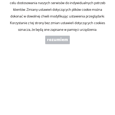
celu dostosowania naszych serwisów do indywidualnych potrzeb
klientów. Zmiany ustawień dotyczących plików cookie można
ABC Nieruchomości S.C.:
dokonać w dowolnej chwili modyfikując ustawienia przeglądarki.
Korzystanie z tej strony bez zmian ustawień dotyczących cookies
Al. Piastów 13
oznacza, że będą one zapisane w pamięci urządzenia.
64-920 Piła
rozumiem
biuro@abc.pila.pl
tel.: 606-750-966
Godziny otwarcia biura: pon-pt 9:00-17:00
Mieszkania
na wynajem
Domy
na wynajem
Działki
na wynajem
Lokale
na wynajem
Hale
na wynajem
Obiekty
na wynajem
Mieszkania
na sprzedaż
Domy
na sprzedaż
Działki
na sprzedaż