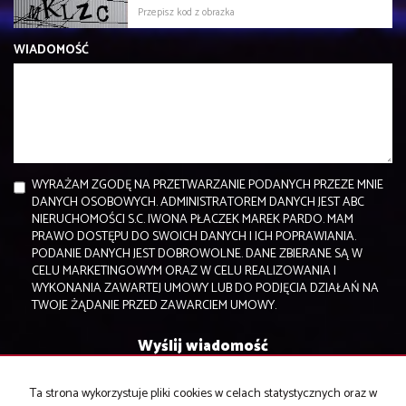
WIADOMOŚĆ
WYRAŻAM ZGODĘ NA PRZETWARZANIE PODANYCH PRZEZE MNIE
DANYCH OSOBOWYCH. ADMINISTRATOREM DANYCH JEST ABC
NIERUCHOMOŚCI S.C. IWONA PŁACZEK MAREK PARDO. MAM
PRAWO DOSTĘPU DO SWOICH DANYCH I ICH POPRAWIANIA.
PODANIE DANYCH JEST DOBROWOLNE. DANE ZBIERANE SĄ W
CELU MARKETINGOWYM ORAZ W CELU REALIZOWANIA I
WYKONANIA ZAWARTEJ UMOWY LUB DO PODJĘCIA DZIAŁAŃ NA
TWOJE ŻĄDANIE PRZED ZAWARCIEM UMOWY.
Ta strona wykorzystuje pliki cookies w celach statystycznych oraz w