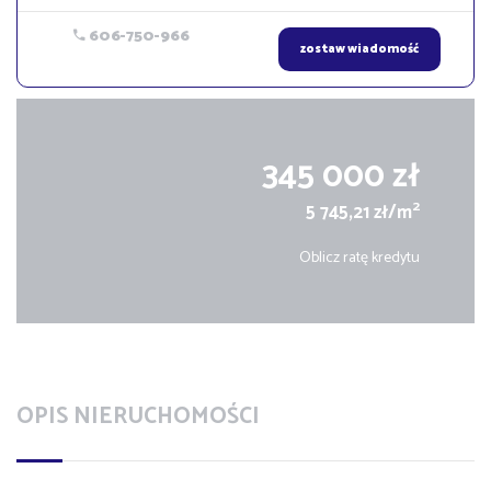
606-750-966
zostaw wiadomość
345 000 zł
2
5 745,21 zł/m
Oblicz ratę kredytu
OPIS NIERUCHOMOŚCI