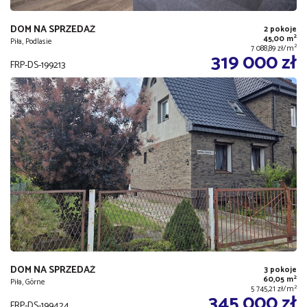
DOM NA SPRZEDAŻ
2 pokoje
2
45,00 m
Piła, Podlasie
2
7 088,89 zł/m
319 000 zł
FRP-DS-199213
DOM NA SPRZEDAŻ
3 pokoje
2
60,05 m
Piła, Górne
2
5 745,21 zł/m
345 000 zł
FRP-DS-199424