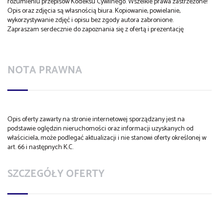
rozumieniu przepisów Kodeksu Cywilnego. Wszelkie prawa zastrzeżone!
Opis oraz zdjęcia są własnością biura. Kopiowanie, powielanie,
wykorzystywanie zdjęć i opisu bez zgody autora zabronione.
Zapraszam serdecznie do zapoznania się z ofertą i prezentację
NOTA PRAWNA
Opis oferty zawarty na stronie internetowej sporządzany jest na
podstawie oględzin nieruchomości oraz informacji uzyskanych od
właściciela, może podlegać aktualizacji i nie stanowi oferty określonej w
art. 66 i następnych K.C.
SZCZEGÓŁY OFERTY