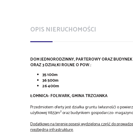
OPIS NIERUCHOMOŚCI
DOM JEDNORODZINNY, PARTEROWY ORAZ BUDYNEK 
ORAZ 3 DZIAŁKI ROLNE O POW.:
35 100m
36 500m
26 400m
ŁOMNICA- FOLWARK, GMINA TRZCIANKA
Przedmiotem oferty jest działka gruntu (własność) o powier
2
użytkowej 118,53m
oraz budynkiem gospodarczo- magazyno
Dodatkowo na terenie posesji wydzielona część do prowadzeni
niezbędną infrastrukturę.