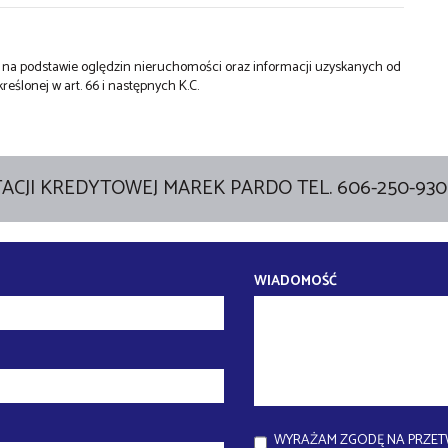
st na podstawie oględzin nieruchomości oraz informacji uzyskanych od
kreślonej w art. 66 i następnych K.C.
ACJI KREDYTOWEJ MAREK PARDO TEL. 606-250-930
WIADOMOŚĆ
WYRAŻAM ZGODĘ NA PRZET