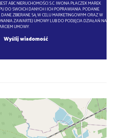
EST ABC NIERUCHOMOŚCI S.C. IWONA PŁACZEK MAREK
U DO SWOICH DANYCH I ICH POPRAWIANIA. PODANIE
 DANE ZBIERANE SĄ W CELU MARKETINGOWYM ORAZ W
ONANIA ZAWARTEJ UMOWY LUB DO PODJĘCIA DZIAŁAŃ NA
ARCIEM UMOWY.