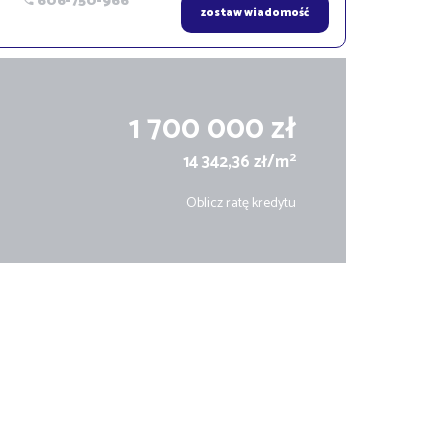
606-750-966
zostaw wiadomość
1 700 000 zł
2
14 342,36 zł/m
Oblicz ratę kredytu