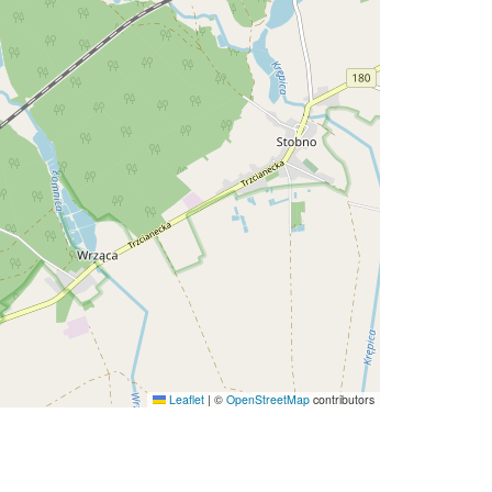
Leaflet
|
©
OpenStreetMap
contributors