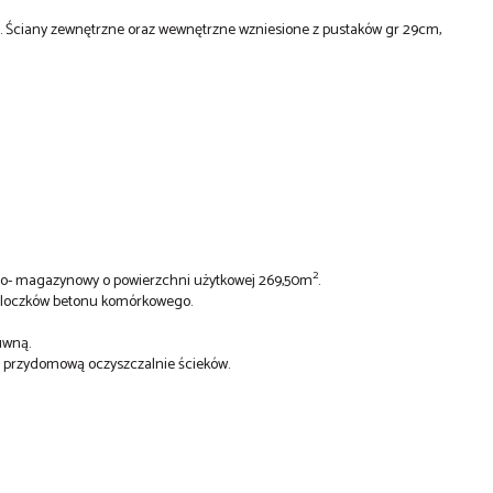
 Ściany zewnętrzne oraz wewnętrzne wzniesione z pustaków gr 29cm,
2
czo- magazynowy o powierzchni użytkowej 269,50m
.
loczków betonu komórkowego.
uwną.
i przydomową oczyszczalnie ścieków.