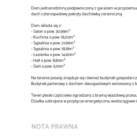
Dom jednorodzinny podpiwniczony z garażem w przyziemiu.
dach czterospadowy pokryty dachówką ceramiczną
Dom składa się z:
2
- Salon o pow. 30,99m
2
- Kuchnia o pow. 18,20m
2
- Sypialnia o pow. 21,66m
2
- Sypialnia o pow. 18,18m
2
- Łazienka o pow. 14,60m
2
- Hall o pow. 8,80m
2
- Sień o pow. 6,10m
Na terenie posesji znajduje się również budynek gospodar
Budynek parterowy z dachem dwuspadowym wzniesiony z b
Teren płaski częściowo ogrodzony z bramą wjazdową przes
Działka uzbrojona w przyłącze energetyczne, wodociągowe 
NOTA PRAWNA