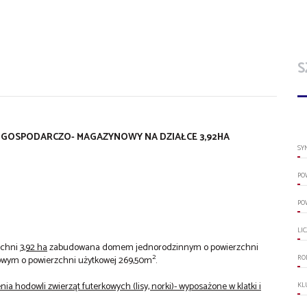
S
GOSPODARCZO- MAGAZYNOWY NA DZIAŁCE 3,92HA
SY
PO
PO
LI
zchni
3,92 ha
zabudowana domem jednorodzinnym o powierzchni
2
RO
wym o powierzchni użytkowej 269,50m
.
a hodowli zwierząt futerkowych (lisy, norki)- wyposażone w klatki i
KL