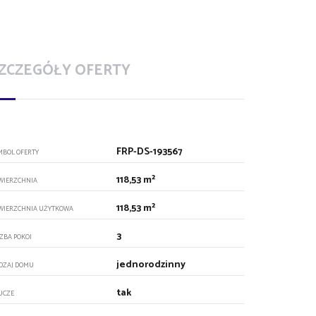
ZCZEGÓŁY OFERTY
FRP-DS-193567
MBOL OFERTY
118,53 m²
WIERZCHNIA
118,53 m²
WIERZCHNIA UŻYTKOWA
3
CZBA POKOI
jednorodzinny
DZAJ DOMU
tak
UCZE