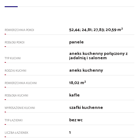
2
52,44; 24,81; 27,83; 20,59 m
POWIERZCHNIA POKOI
panele
PODŁOGI POKOI
aneks kuchenny połączony z
jadalnią i salonem
TYP KUCHNI
aneks kuchenny
RODZAJ KUCHNI
2
18,02 m
POWIERZCHNIA KUCHNI
kafle
PODŁOGA KUCHNI
szafki kuchenne
WYPOSAŻENIE KUCHNI
bez wc
TYP ŁAZIENKI
1
LICZBA ŁAZIENEK