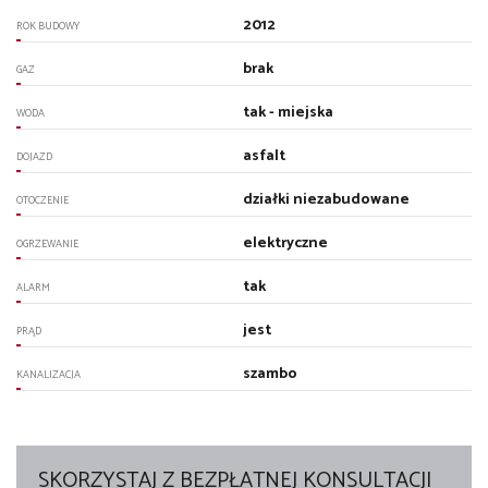
2012
ROK BUDOWY
brak
GAZ
tak - miejska
WODA
asfalt
DOJAZD
działki niezabudowane
OTOCZENIE
elektryczne
OGRZEWANIE
tak
ALARM
jest
PRĄD
szambo
KANALIZACJA
SKORZYSTAJ Z BEZPŁATNEJ KONSULTACJI