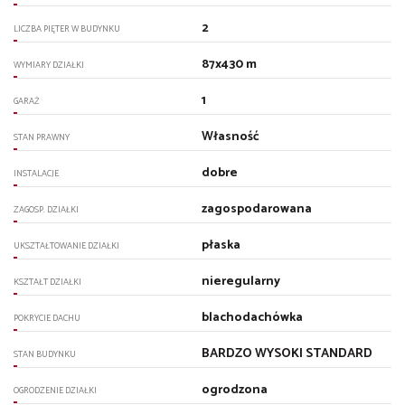
2
LICZBA PIĘTER W BUDYNKU
87x430 m
WYMIARY DZIAŁKI
1
GARAŻ
Własność
STAN PRAWNY
dobre
INSTALACJE
zagospodarowana
ZAGOSP. DZIAŁKI
płaska
UKSZTAŁTOWANIE DZIAŁKI
nieregularny
KSZTAŁT DZIAŁKI
blachodachówka
POKRYCIE DACHU
BARDZO WYSOKI STANDARD
STAN BUDYNKU
ogrodzona
OGRODZENIE DZIAŁKI