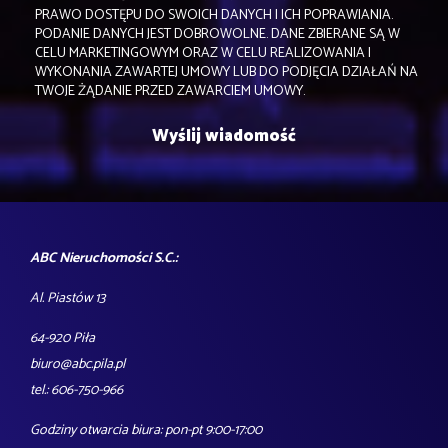
PRAWO DOSTĘPU DO SWOICH DANYCH I ICH POPRAWIANIA.
PODANIE DANYCH JEST DOBROWOLNE. DANE ZBIERANE SĄ W
CELU MARKETINGOWYM ORAZ W CELU REALIZOWANIA I
WYKONANIA ZAWARTEJ UMOWY LUB DO PODJĘCIA DZIAŁAŃ NA
TWOJE ŻĄDANIE PRZED ZAWARCIEM UMOWY.
ABC Nieruchomości S.C.:
Al. Piastów 13
64-920 Piła
biuro@abc.pila.pl
tel.: 606-750-966
Godziny otwarcia biura: pon-pt 9:00-17:00