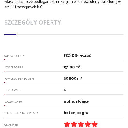
właściciela, może podlegać aktualizacji i nie stanowi oferty określonej w
art. 66 i następnych K.C.
SZCZEGÓŁY OFERTY
FCZ-DS-199420
SYMBOL OFERTY
151,00 m²
POWIERZCHNIA
30 500 m²
POWIERZCHNIA DZIAŁKI
4
LICZBA POKOI
wolnostojący
RODZAJ DOMU
beton, cegła
TECHNOLOGIA BUDOWLANA
STANDARD