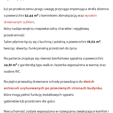
Już po przekroczeniu progu uwagę przyciąga imponująca strefa dzienna
o powierzchni
52,44 m²
z kominkiem, klimatyzacją oraz
wysokim
drewnianym sufitem
,
który nadaje wnętrzu niepowtarzalny charakter i wyjątkową
przestronność.
Salon płynnie łączy się z kuchnią i jadalnią o powierzchni
18,02 m²
,
tworząc otwartą i funkcjonalną przestrzeń do życia.
Na parterze znajduje się również komfortowa sypialnia o powierzchni
24,81 m²
z garderobą typu walk-in, łazienka wyposażona w wannę oraz
osobne WC.
Na piętro prowadzą drewniane schody prowadzące do
dwóch
antresoli usytuowanych po przeciwnych stronach budynku
,
które mogą pełnić funkcję dodatkowych sypialni,
gabinetów lub przestrzeni dla gości.
Nieruchomość została wyposażona w rozwiązania zwiększające komfort i