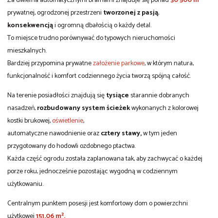
Za dwiema automatycznymi bramami znajduje się ponad
30 500 m²
prywatnej, ogrodzonej przestrzeni
tworzonej z pasją
,
konsekwencją
i ogromną dbałością o każdy detal.
To miejsce trudno porównywać do typowych nieruchomości
mieszkalnych.
Bardziej przypomina prywatne
założenie parkowe
, w którym natura,
funkcjonalność i komfort codziennego życia tworzą spójną całość.
Na terenie posiadłości znajdują się
tysiące
starannie dobranych
nasadzeń,
rozbudowany system ścieżek
wykonanych z kolorowej
kostki brukowej,
oświetlenie
,
automatyczne nawodnienie oraz
cztery stawy,
w tym jeden
przygotowany do hodowli ozdobnego ptactwa.
Każda część ogrodu została zaplanowana tak, aby zachwycać o każdej
porze roku, jednocześnie pozostając wygodną w codziennym
użytkowaniu.
Centralnym punktem posesji jest komfortowy dom o powierzchni
użytkowej
151,06 m².