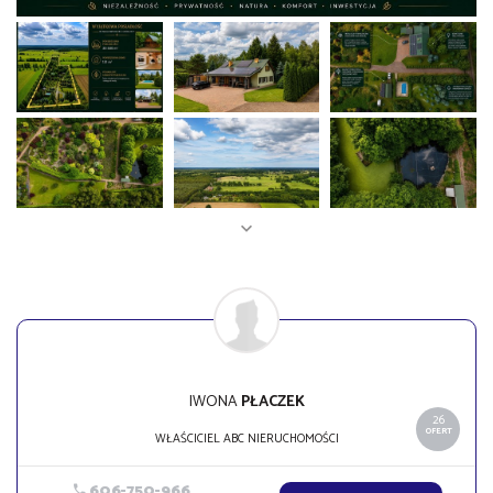
IWONA
PŁACZEK
26
OFERT
WŁAŚCICIEL ABC NIERUCHOMOŚCI
606-750-966