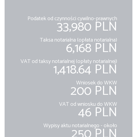
Podatek od czynności cywilno-prawnych
33,980 PLN
Taksa notarialna (opłata notarialna)
6,168 PLN
VAT od taksy notarialnej (opłaty notarialnej)
1,418.64 PLN
Wniosek do WKW
200 PLN
VAT od wniosku do WKW
46 PLN
Wypisy aktu notarialnego - około
250 PLN