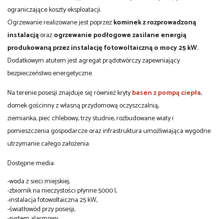
ograniczające koszty eksploatacji.
Ogrzewanie realizowane jest poprzez
kominek z rozprowadzoną
instalacją
oraz
ogrzewanie podłogowe zasilane energią
produkowaną przez instalację fotowoltaiczną o mocy 25 kW.
Dodatkowym atutem jest agregat prądotwórczy zapewniający
bezpieczeństwo energetyczne.
Na terenie posesji znajduje się również kryty
basen z pompą ciepła
,
domek gościnny z własną przydomową oczyszczalnią,
ziemianka, piec chlebowy, trzy studnie, rozbudowane wiaty i
pomieszczenia gospodarcze oraz infrastruktura umożliwiająca wygodne
utrzymanie całego założenia.
Dostępne media:
-woda z sieci miejskiej,
-zbiornik na nieczystości płynne 5000 l,
-instalacja fotowoltaiczna 25 kW,
-światłowód przy posesji,
-system alarmowy.