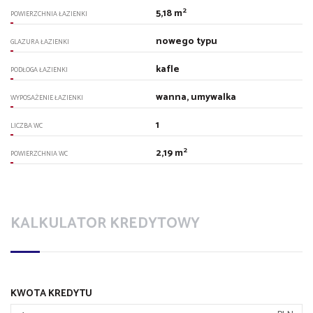
2
5,18 m
POWIERZCHNIA ŁAZIENKI
nowego typu
GLAZURA ŁAZIENKI
kafle
PODŁOGA ŁAZIENKI
wanna, umywalka
WYPOSAŻENIE ŁAZIENKI
1
LICZBA WC
2
2,19 m
POWIERZCHNIA WC
KALKULATOR KREDYTOWY
KWOTA KREDYTU