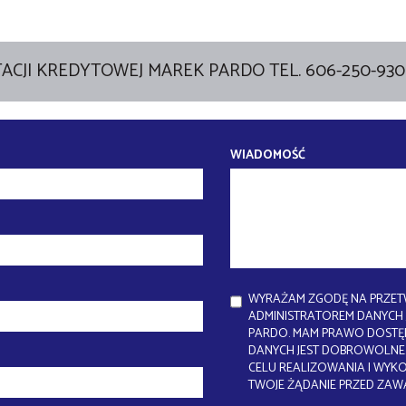
ACJI KREDYTOWEJ MAREK PARDO TEL. 606-250-930
WIADOMOŚĆ
WYRAŻAM ZGODĘ NA PRZET
ADMINISTRATOREM DANYCH J
PARDO. MAM PRAWO DOSTĘP
DANYCH JEST DOBROWOLNE.
CELU REALIZOWANIA I WYK
TWOJE ŻĄDANIE PRZED ZAW