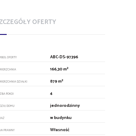
ZCZEGÓŁY OFERTY
ABC-DS-97396
MBOL OFERTY
166,30 m²
WIERZCHNIA
879 m²
WIERZCHNIA DZIAŁKI
4
CZBA POKOI
jednorodzinny
DZAJ DOMU
w budynku
RAŻ
Własność
AN PRAWNY