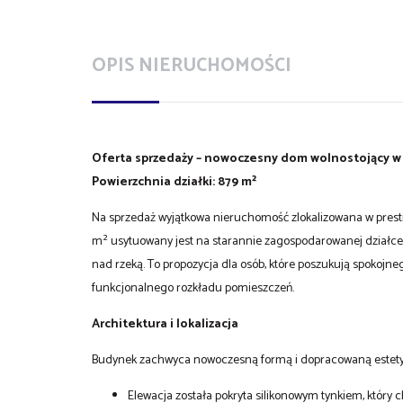
OPIS NIERUCHOMOŚCI
Oferta sprzedaży – nowoczesny dom wolnostojący w P
Powierzchnia działki: 879 m²
Na sprzedaż wyjątkowa nieruchomość zlokalizowana w prestiż
m² usytuowany jest na starannie zagospodarowanej działce 
nad rzeką. To propozycja dla osób, które poszukują spokojn
funkcjonalnego rozkładu pomieszczeń.
Architektura i lokalizacja
Budynek zachwyca nowoczesną formą i dopracowaną estety
Elewacja została pokryta silikonowym tynkiem, który 