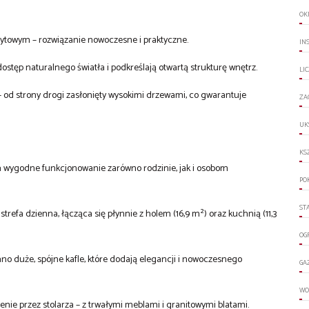
OK
towym – rozwiązanie nowoczesne i praktyczne.
IN
ostęp naturalnego światła i podkreślają otwartą strukturę wnętrz.
LI
 – od strony drogi zasłonięty wysokimi drzewami, co gwarantuje
ZA
UK
KS
 wygodne funkcjonowanie zarówno rodzinie, jak i osobom
PO
ST
refa dzienna, łącząca się płynnie z holem (16,9 m²) oraz kuchnią (11,3
OG
no duże, spójne kafle, które dodają elegancji i nowoczesnego
GA
WO
ie przez stolarza – z trwałymi meblami i granitowymi blatami.