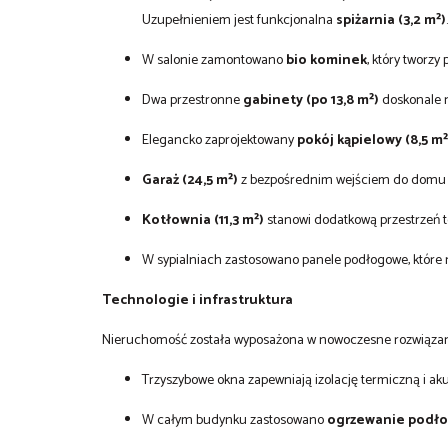
Uzupełnieniem jest funkcjonalna
spiżarnia (3,2 m²)
.
W salonie zamontowano
bio kominek
, który tworzy
Dwa przestronne
gabinety (po 13,8 m²)
doskonale n
Elegancko zaprojektowany
pokój kąpielowy (8,5 m²
Garaż (24,5 m²)
z bezpośrednim wejściem do domu 
Kotłownia (11,3 m²)
stanowi dodatkową przestrzeń 
W sypialniach zastosowano panele podłogowe, które n
Technologie i infrastruktura
Nieruchomość została wyposażona w nowoczesne rozwiązan
Trzyszybowe okna zapewniają izolację termiczną i ak
W całym budynku zastosowano
ogrzewanie podło