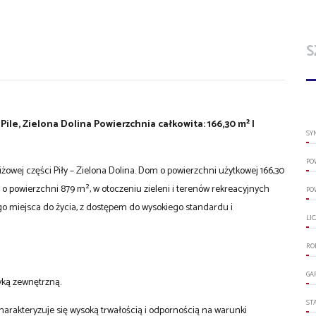
S
ile, Zielona Dolina
Powierzchnia całkowita: 166,30 m² |
SY
PO
owej części Piły – Zielona Dolina. Dom o powierzchni użytkowej 166,30
o powierzchni 879 m², w otoczeniu zieleni i terenów rekreacyjnych
PO
ego miejsca do życia, z dostępem do wysokiego standardu i
LI
RO
GA
ką zewnętrzną.
ST
charakteryzuje się wysoką trwałością i odpornością na warunki