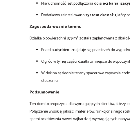
Nieruchomość jest podłączona do
sieci kanalizac
Dodatkowo zainstalowano
system drenażu
, który
Zagospodarowanie terenu
Działka o powierzchni 879 m² została zaplanowana z dbałości
Przed budynkiem znajduje się przestrzeń do wygodn
Ogród w tylnej części działki to miejsce do wypoczynk
Widok na sąsiednie tereny spacerowe zapewnia codzie
otoczeniu.
Podsumowanie
Ten dom to propozycja dla wymagających klientów, którzy ce
Połączenie wysokiej jakości materiałów, funkcjonalnego rozk
spełni oczekiwania nawet najbardziej wymagających nabyw