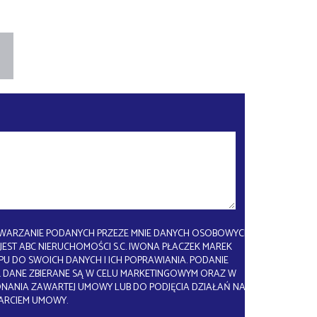
WARZANIE PODANYCH PRZEZE MNIE DANYCH OSOBOWYCH.
EST ABC NIERUCHOMOŚCI S.C. IWONA PŁACZEK MAREK
U DO SWOICH DANYCH I ICH POPRAWIANIA. PODANIE
 DANE ZBIERANE SĄ W CELU MARKETINGOWYM ORAZ W
ONANIA ZAWARTEJ UMOWY LUB DO PODJĘCIA DZIAŁAŃ NA
ARCIEM UMOWY.