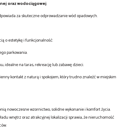
yjnej oraz wodociągowej
.
 odpowiada za skuteczne odprowadzanie wód opadowych.
ą o estetykę i funkcjonalność:
ego parkowania.
u, idealne na taras, rekreację lub zabawę dzieci.
nny kontakt z naturą i spokojem, który trudno znaleźć w miejskim
nią nowoczesne wzornictwo, solidne wykonanie i komfort życia.
ładu wnętrz oraz atrakcyjnej lokalizacji sprawia, że nieruchomość
ców.