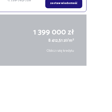
728-763-728
zostaw wiadomość
1 399 000 zł
2
8 412,51 zł/m
Oblicz ratę kredytu