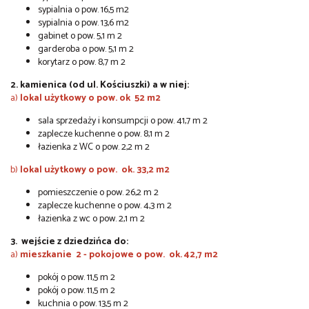
sypialnia o pow. 16,5 m2
sypialnia o pow. 13,6 m2
gabinet o pow. 5,1 m 2
garderoba o pow. 5,1 m 2
korytarz o pow. 8,7 m 2
2. kamienica (od ul. Kościuszki) a w niej:
a)
lokal użytkowy o pow. ok 52 m2
sala sprzedaży i konsumpcji o pow. 41,7 m 2
zaplecze kuchenne o pow. 8,1 m 2
łazienka z WC o pow. 2,2 m 2
b)
lokal użytkowy o pow. ok. 33,2 m2
pomieszczenie o pow. 26,2 m 2
zaplecze kuchenne o pow. 4,3 m 2
łazienka z wc o pow. 2,1 m 2
3. wejście z dziedzińca do:
a)
mieszkanie 2 - pokojowe o pow. ok. 42,7 m2
pokój o pow. 11,5 m 2
pokój o pow. 11,5 m 2
kuchnia o pow. 13,5 m 2