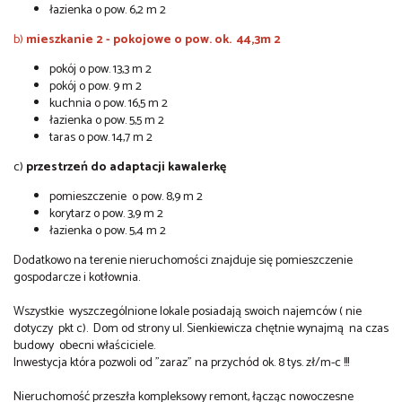
łazienka o pow. 6,2 m 2
b)
mieszkanie 2 - pokojowe o pow. ok. 44,3m 2
pokój o pow. 13,3 m 2
pokój o pow. 9 m 2
kuchnia o pow. 16,5 m 2
łazienka o pow. 5,5 m 2
taras o pow. 14,7 m 2
c)
przestrzeń do adaptacji kawalerkę
pomieszczenie o pow. 8,9 m 2
korytarz o pow. 3,9 m 2
łazienka o pow. 5,4 m 2
Dodatkowo na terenie nieruchomości znajduje się pomieszczenie
gospodarcze i kotłownia.
Wszystkie wyszczególnione lokale posiadają swoich najemców ( nie
dotyczy pkt c). Dom od strony ul. Sienkiewicza chętnie wynajmą na czas
budowy obecni właściciele.
Inwestycja która pozwoli od "zaraz" na przychód ok. 8 tys. zł/m-c !!!
Nieruchomość przeszła kompleksowy remont, łącząc nowoczesne