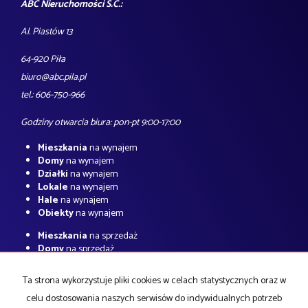
ABC Nieruchomości S.C.:
Al. Piastów 13
64-920 Piła
biuro@abc.pila.pl
tel.: 606-750-966
Godziny otwarcia biura: pon-pt 9:00-17:00
Mieszkania
na wynajem
Domy
na wynajem
Działki
na wynajem
Lokale
na wynajem
Hale
na wynajem
Obiekty
na wynajem
Mieszkania
na sprzedaż
Domy
na sprzedaż
Działki
na sprzedaż
Lokale
na sprzedaż
Ta strona wykorzystuje pliki cookies w celach statystycznych oraz w
Hale
na sprzedaż
celu dostosowania naszych serwisów do indywidualnych potrzeb
Obiekty
na sprzedaż