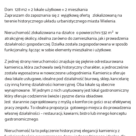
Dom 128 m2 + 2 lokale użytkowe + 2 mieszkania
Zapraszam do zapoznania się z wyjątkową ofertą zlokalizowaną na
terenie historycznego układu urbanistycznego miasta Wielenia.
Nieruchomość zlokalizowana na działce o powierzchni 532 m² w
atrakcyjnej okolicy, idealna zarówno do zamieszkania, jak i prowadzenia
działalności gospodarczej. Działka została zagospodarowana w sposób
funkcjonalny, łącząc w sobie elementy mieszkalne i użytkowe.
Z jednej strony nieruchomości znajduje się pięknie odrestaurowana
kamienica, która zachowała swój historyczny charakter, a jednocześnie
została wyposażona w nowoczesne udogodnienia. Kamienica oferuje
dwa lokale usługowe, idealne pod działalność biurową, sklep, kancelarię
czy inną formę działalności komercyjnej. Oba lokale są obecnie
wynajmowane . W jednym z nich usytuowany jest lokal gastronomiczny
który oferuje codziennie świeże i pyszne dania obiadowe.
Jest
starannie zaprojektowany z myślą o komforcie gości oraz efektywnej
pracy zespołu. To idealna propozycja gotowego miejsca do prowadzenia
własnej działalności – restauracji, kawiarni, bistro lub innego konceptu
gastronomicznego.
Nieruchomość ta to połączenie historycznej elegancji kamienicy z