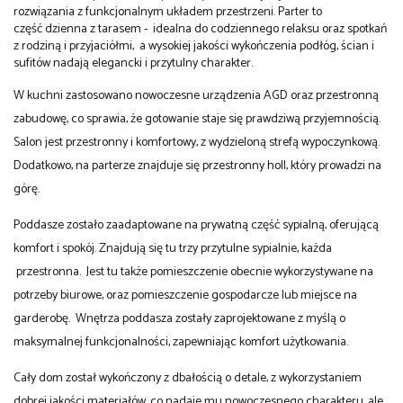
rozwiązania z funkcjonalnym układem przestrzeni. Parter to
część dzienna z tarasem - idealna do codziennego relaksu oraz spotkań
z rodziną i przyjaciółmi, a wysokiej jakości wykończenia podłóg, ścian i
sufitów nadają elegancki i przytulny charakter.
W kuchni zastosowano nowoczesne urządzenia AGD oraz przestronną
zabudowę, co sprawia, że gotowanie staje się prawdziwą przyjemnością.
Salon jest przestronny i komfortowy, z wydzieloną strefą wypoczynkową.
Dodatkowo, na parterze znajduje się przestronny holl, który prowadzi na
górę.
Poddasze zostało zaadaptowane na prywatną część sypialną, oferującą
komfort i spokój. Znajdują się tu trzy przytulne sypialnie, każda
przestronna. Jest tu także pomieszczenie obecnie wykorzystywane na
potrzeby biurowe, oraz pomieszczenie gospodarcze lub miejsce na
garderobę. Wnętrza poddasza zostały zaprojektowane z myślą o
maksymalnej funkcjonalności, zapewniając komfort użytkowania.
Cały dom został wykończony z dbałością o detale, z wykorzystaniem
dobrej jakości materiałów, co nadaje mu nowoczesnego charakteru, ale