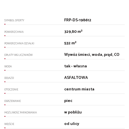
FRP-DS-198612
SYMBOL OFERTY
329,80 m²
POWIERZCHNIA
532 m²
POWIERZCHNIA DZIAŁKI
Wywóz śmieci, woda, prąd, CO
OPŁATY WG LICZNIKÓW
tak - własna
WODA
ASFALTOWA
DOJAZD
centrum miasta
OTOCZENIE
piec
OGRZEWANIE
w pobliżu
MOŻLIWOŚĆ PARKOWANIA
od ulicy
WEJŚCIE