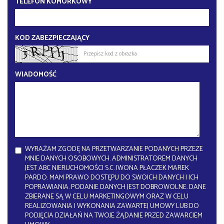
TELEFON KOMÓRKOWY
KOD ZABEZPIECZAJĄCY
WIADOMOŚĆ
WYRAŻAM ZGODĘ NA PRZETWARZANIE PODANYCH PRZEZE
MNIE DANYCH OSOBOWYCH. ADMINISTRATOREM DANYCH
JEST ABC NIERUCHOMOŚCI S.C. IWONA PŁACZEK MAREK
PARDO. MAM PRAWO DOSTĘPU DO SWOICH DANYCH I ICH
POPRAWIANIA. PODANIE DANYCH JEST DOBROWOLNE. DANE
ZBIERANE SĄ W CELU MARKETINGOWYM ORAZ W CELU
REALIZOWANIA I WYKONANIA ZAWARTEJ UMOWY LUB DO
PODJĘCIA DZIAŁAŃ NA TWOJE ŻĄDANIE PRZED ZAWARCIEM