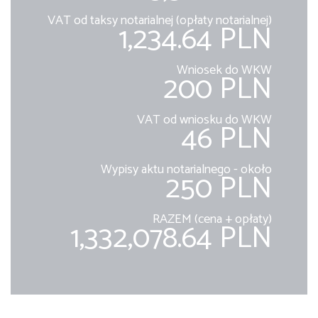
VAT od taksy notarialnej (opłaty notarialnej)
1,234.64 PLN
Wniosek do WKW
200 PLN
VAT od wniosku do WKW
46 PLN
Wypisy aktu notarialnego - około
250 PLN
RAZEM (cena + opłaty)
1,332,078.64 PLN