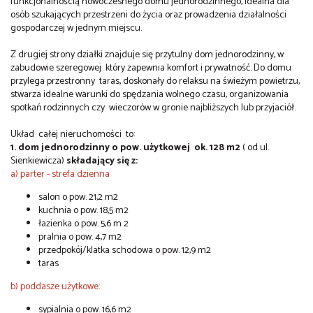
funkcjonalnością nowoczesnego domu jednorodzinnego, idealna dla
osób szukających przestrzeni do życia oraz prowadzenia działalności
gospodarczej w jednym miejscu.
Z drugiej strony działki znajduje się przytulny dom jednorodzinny, w
zabudowie szeregowej który zapewnia komfort i prywatność. Do domu
przylega przestronny taras, doskonały do relaksu na świeżym powietrzu,
stwarza idealne warunki do spędzania wolnego czasu, organizowania
spotkań rodzinnych czy wieczorów w gronie najbliższych lub przyjaciół.
Układ całej nieruchomości to:
1. dom jednorodzinny o pow. użytkowej ok. 128 m2
( od ul.
Sienkiewicza)
składający się z:
a)
parter - strefa dzienna
salon o pow. 21,2 m2
kuchnia o pow. 18,5 m2
łazienka o pow. 5,6 m 2
pralnia o pow. 4,7 m2
przedpokój/klatka schodowa o pow. 12,9 m2
taras
b) poddasze użytkowe:
sypialnia o pow. 16,6 m2