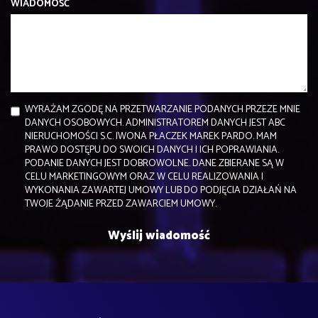
WIADOMOŚĆ
WYRAŻAM ZGODĘ NA PRZETWARZANIE PODANYCH PRZEZE MNIE
DANYCH OSOBOWYCH. ADMINISTRATOREM DANYCH JEST ABC
NIERUCHOMOŚCI S.C. IWONA PŁACZEK MAREK PARDO. MAM
PRAWO DOSTĘPU DO SWOICH DANYCH I ICH POPRAWIANIA.
PODANIE DANYCH JEST DOBROWOLNE. DANE ZBIERANE SĄ W
CELU MARKETINGOWYM ORAZ W CELU REALIZOWANIA I
WYKONANIA ZAWARTEJ UMOWY LUB DO PODJĘCIA DZIAŁAŃ NA
TWOJE ŻĄDANIE PRZED ZAWARCIEM UMOWY.