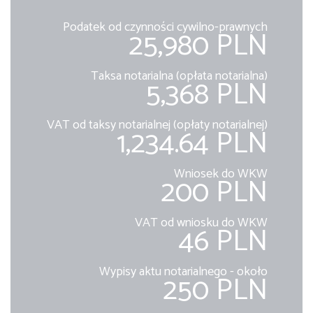
Podatek od czynności cywilno-prawnych
25,980 PLN
Taksa notarialna (opłata notarialna)
5,368 PLN
VAT od taksy notarialnej (opłaty notarialnej)
1,234.64 PLN
Wniosek do WKW
200 PLN
VAT od wniosku do WKW
46 PLN
Wypisy aktu notarialnego - około
250 PLN