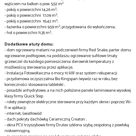
2
wyjściem na balkon o pow. 5,52 m
2
- pokój o powierzchni 14,26 m
;
2
- pokój o powierzchni 17,09 m
;
2
- pokój o powierzchni 16,42 m
;
2
- łazienka o powierzchni 9,59 m
, przygotowana do wykończenia;
2
- hol o powierzchni 11,35 m
;
Dodatkowe atuty domu:
- dom ogrzewany matami na podczerwień firmy Red Snake, parter domu
ogrzewanie podłogowe, na poddaszu ogrzewanie sufitowe (maty
grzewcze) do każdego pomieszczenia sterownik temperatury z
możliwością sterowania przez aplikacje;
- Instalacja Fotowoltaiczna o mocy 10 kW oraz system rekuperacji
- przydomowa oczyszczalnia Bio Kingspan (wywóz raz w roku, bez
konieczności stosowania tabletek) ;
- posadzki anhydrytowe, a na nich położone panele laminowane wysokiej
klasy firmy Quick Step
- rolety zewnętrze elektryczne sterowane przy każdym oknie i poprzez Wi-
Fi w aplikacji.
- internet, światłowód
- dach pokryty dachówką Ceramiczną Creaton ;
- okna PCV trzyszybowe firmy Drutex szklona szybą zespoloną z powłoką
niskoemisyjną;