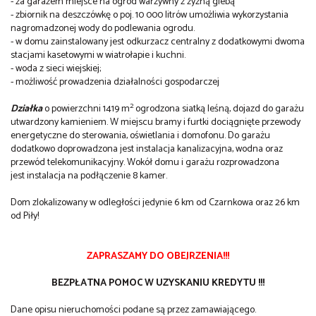
- za garażem miejsce na ogród warzywny z żyzną glebą
- zbiornik na deszczówkę o poj. 10 000 litrów umożliwia wykorzystania
nagromadzonej wody do podlewania ogrodu.
- w domu zainstalowany jest odkurzacz centralny z dodatkowymi dwoma
stacjami kasetowymi w wiatrołapie i kuchni.
- woda z sieci wiejskiej;
- możliwość prowadzenia działalności gospodarczej
2
Działka
o powierzchni 1419 m
ogrodzona siatką leśną, dojazd do garażu
utwardzony kamieniem. W miejscu bramy i furtki dociągnięte przewody
energetyczne do sterowania, oświetlania i domofonu. Do garażu
dodatkowo doprowadzona jest instalacja kanalizacyjna, wodna oraz
przewód telekomunikacyjny. Wokół domu i garażu rozprowadzona
jest instalacja na podłączenie 8 kamer.
Dom zlokalizowany w odległości jedynie 6 km od Czarnkowa oraz 26 km
od Piły!
ZAPRASZAMY DO OBEJRZENIA!!!
BEZPŁATNA POMOC W UZYSKANIU KREDYTU !!!
Dane opisu nieruchomości podane są przez zamawiającego.