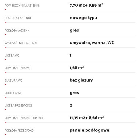
2
7,70 m2+ 9,59 m
POWIERZCHNIA ŁAZIENKI
nowego typu
GLAZURA ŁAZIENKI
gres
PODŁOGA ŁAZIENKI
umywalka, wanna, WC
WYPOSAŻENIE ŁAZIENKI
1
LICZBA WC
2
1,68 m
POWIERZCHNIA WC
bez glazury
GLAZURA WC
gres
PODŁOGA WC
2
LICZBA PRZEDPOKOI
2
11,35 m2+ 8,66 m
POWIERZCHNIA PRZEDPOKOI
panele podłogowe
PODŁOGA PRZEDPOKOI