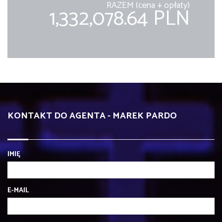
RAZEM (cena + opłaty)
1,332,078.64 PLN
KONTAKT DO AGENTA - MAREK PARDO
IMIĘ
E-MAIL