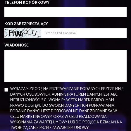
TELEFON KOMÓRKOWY
KOD ZABEZPIECZAJĄCY
WIADOMOŚĆ
WYRAŻAM ZGODĘ NA PRZETWARZANIE PODANYCH PRZEZE MNIE
DANYCH OSOBOWYCH. ADMINISTRATOREM DANYCH JEST ABC
NIERUCHOMOŚCI S.C. IWONA PŁACZEK MAREK PARDO. MAM
PRAWO DOSTĘPU DO SWOICH DANYCH I ICH POPRAWIANIA.
PODANIE DANYCH JEST DOBROWOLNE. DANE ZBIERANE SĄ W
CELU MARKETINGOWYM ORAZ W CELU REALIZOWANIA I
WYKONANIA ZAWARTEJ UMOWY LUB DO PODJĘCIA DZIAŁAŃ NA
TWOJE ŻĄDANIE PRZED ZAWARCIEM UMOWY.