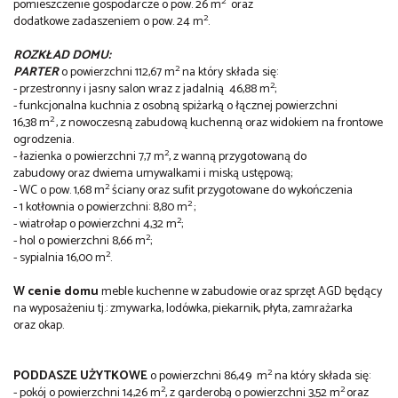
2
pomieszczenie gospodarcze o pow. 26 m
oraz
2
dodatkowe zadaszeniem o pow. 24 m
.
ROZKŁAD DOMU:
2
PARTER
o powierzchni 112,67 m
na który składa się:
2
- przestronny i jasny salon wraz z jadalnią 46,88 m
;
- funkcjonalna kuchnia z osobną spiżarką o łącznej powierzchni
2
16,38 m
, z nowoczesną zabudową kuchenną oraz widokiem na frontowe
ogrodzenia.
2
- łazienka o powierzchni 7,7 m
, z wanną przygotowaną do
zabudowy oraz dwiema umywalkami i miską ustępową;
2
- WC o pow. 1,68 m
ściany oraz sufit przygotowane do wykończenia
2
- 1 kotłownia o powierzchni: 8,80 m
;
2
- wiatrołap o powierzchni 4,32 m
;
2
- hol o powierzchni 8,66 m
;
2
- sypialnia 16,00 m
.
W cenie domu
meble kuchenne w zabudowie oraz sprzęt AGD będący
na wyposażeniu tj.: zmywarka, lodówka, piekarnik, płyta, zamrażarka
oraz okap.
2
PODDASZE UŻYTKOWE
o powierzchni 86,49 m
na który składa się:
2
2
- pokój o powierzchni 14,26 m
, z garderobą o powierzchni 3,52 m
oraz