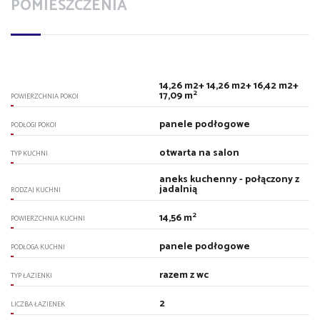
POMIESZCZENIA
14,26 m2+ 14,26 m2+ 16,42 m2+
2
17,09 m
POWIERZCHNIA POKOI
panele podłogowe
PODŁOGI POKOI
otwarta na salon
TYP KUCHNI
aneks kuchenny - połączony z
jadalnią
RODZAJ KUCHNI
2
14,56 m
POWIERZCHNIA KUCHNI
panele podłogowe
PODŁOGA KUCHNI
razem z wc
TYP ŁAZIENKI
2
LICZBA ŁAZIENEK