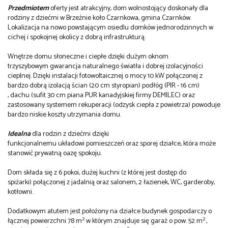
Przedmiotem
oferty jest atrakcyjny, dom wolnostojący doskonały dla
rodziny z dziećmi w Brzeźnie koło Czarnkowa, gmina Czarnków.
Lokalizacja na nowo powstającym osiedlu domków jednorodzinnych w
cichej i spokojnej okolicy z dobrą infrastrukturą.
Wnętrze domu słoneczne i ciepłe dzięki dużym oknom
trzyszybowym gwarancja naturalnego światła i dobrej izolacyjności
cieplnej. Dzięki instalacji fotowoltaicznej o mocy 10 kW połączonej z
bardzo dobrą izolacją ścian (20 cm styropian) podłóg (PIR - 16 cm)
, dachu (sufit 30 cm piana PUR kanadyjskiej firmy DEMILEC) oraz
zastosowany systemem rekuperacji (odzysk ciepła z powietrza) powoduje
bardzo niskie koszty utrzymania domu.
Idealna
dla rodzin z dziećmi dzięki
funkcjonalnemu układowi pomieszczeń oraz sporej działce, która może
stanowić prywatną oazę spokoju.
Dom składa się z 6 pokoi, dużej kuchni (z której jest dostęp do
spiżarki) połączonej z jadalnią oraz salonem, 2 łazienek, WC, garderoby,
kotłowni.
Dodatkowym atutem jest położony na działce budynek gospodarczy o
2
2
łącznej powierzchni 78 m
w którym znajduje się garaż o pow. 52 m
,