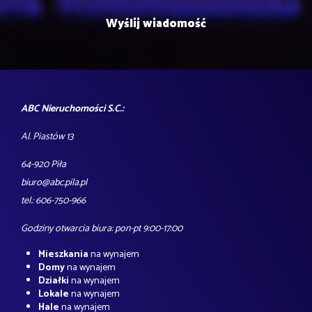
ABC Nieruchomości S.C.:
Al. Piastów 13
64-920 Piła
biuro@abc.pila.pl
tel.: 606-750-966
Godziny otwarcia biura: pon-pt 9:00-17:00
Mieszkania
na wynajem
Domy
na wynajem
Działki
na wynajem
Lokale
na wynajem
Hale
na wynajem