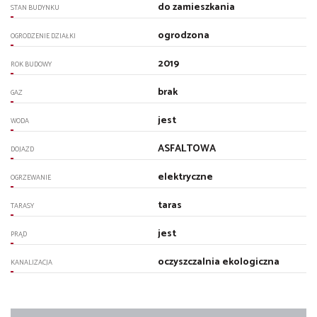
do zamieszkania
STAN BUDYNKU
ogrodzona
OGRODZENIE DZIAŁKI
2019
ROK BUDOWY
brak
GAZ
jest
WODA
ASFALTOWA
DOJAZD
elektryczne
OGRZEWANIE
taras
TARASY
jest
PRĄD
oczyszczalnia ekologiczna
KANALIZACJA