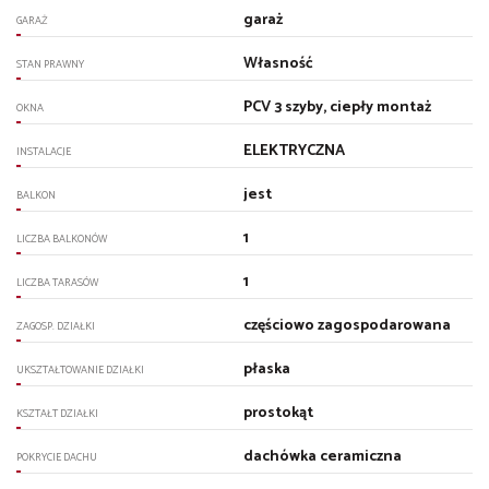
garaż
GARAŻ
Własność
STAN PRAWNY
PCV 3 szyby, ciepły montaż
OKNA
ELEKTRYCZNA
INSTALACJE
jest
BALKON
1
LICZBA BALKONÓW
1
LICZBA TARASÓW
częściowo zagospodarowana
ZAGOSP. DZIAŁKI
płaska
UKSZTAŁTOWANIE DZIAŁKI
prostokąt
KSZTAŁT DZIAŁKI
dachówka ceramiczna
POKRYCIE DACHU