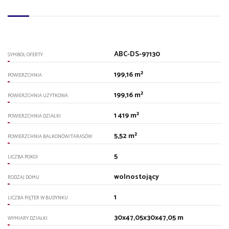
ABC-DS-97130
SYMBOL OFERTY
199,16 m²
POWIERZCHNIA
199,16 m²
POWIERZCHNIA UŻYTKOWA
1 419 m²
POWIERZCHNIA DZIAŁKI
5,52 m²
POWIERZCHNIA BALKONÓW/TARASÓW
5
LICZBA POKOI
wolnostojący
RODZAJ DOMU
1
LICZBA PIĘTER W BUDYNKU
30x47,05x30x47,05 m
WYMIARY DZIAŁKI