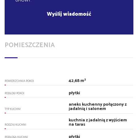
UMOWY.
POMIESZCZENIA
2
42,68 m
POWIERZCHNIA POKOI
płytki
PODŁOGI POKOI
aneks kuchenny połączony z
jadalnią i salonem
TYP KUCHNI
kuchnia z jadalnią z wyjściem
na taras
RODZAJ KUCHNI
płytki
PODŁOGA KUCHNI