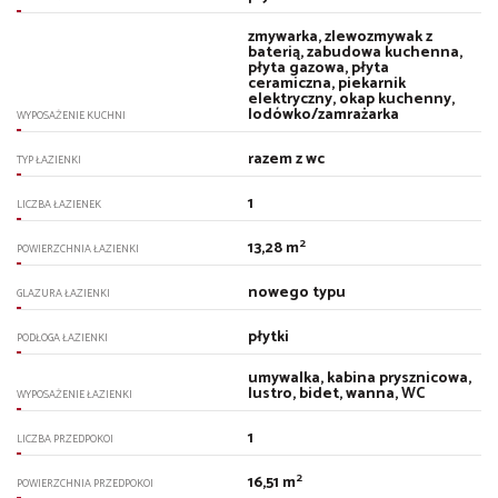
zmywarka, zlewozmywak z
baterią, zabudowa kuchenna,
płyta gazowa, płyta
ceramiczna, piekarnik
elektryczny, okap kuchenny,
lodówko/zamrażarka
WYPOSAŻENIE KUCHNI
razem z wc
TYP ŁAZIENKI
1
LICZBA ŁAZIENEK
2
13,28 m
POWIERZCHNIA ŁAZIENKI
nowego typu
GLAZURA ŁAZIENKI
płytki
PODŁOGA ŁAZIENKI
umywalka, kabina prysznicowa,
lustro, bidet, wanna, WC
WYPOSAŻENIE ŁAZIENKI
1
LICZBA PRZEDPOKOI
2
16,51 m
POWIERZCHNIA PRZEDPOKOI