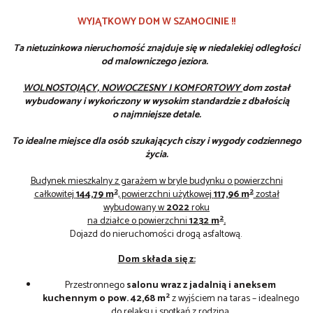
WYJĄTKOWY DOM W SZAMOCINIE !!
Ta nietuzinkowa nieruchomość znajduje się w niedalekiej odległości
od malowniczego jeziora.
WOLNOSTOJĄCY,
N
OWOCZESNY I KOMFORTOWY
dom został
wybudowany i wykończony w wysokim standardzie z dbałością
o najmniejsze detale.
To idealne miejsce dla osób szukających ciszy i wygody codziennego
życia.
Budynek mieszkalny z garażem w bryle budynku o powierzchni
2
2
całkowitej
144,79 m
, powierzchni użytkowej
117,96 m
został
wybudowany w
2022
roku
2
na działce o powierzchni
1232 m
.
Dojazd do nieruchomości drogą asfaltową.
Dom składa się z:
Przestronnego
salonu wraz z jadalnią i aneksem
2
kuchennym
o pow. 42,68 m
z wyjściem na taras – idealnego
do relaksu i spotkań z rodziną,