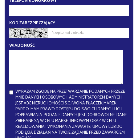
TELEFON KOMÓRKOWY
KOD ZABEZPIECZAJĄCY
WIADOMOŚĆ
WYRAŻAM ZGODĘ NA PRZETWARZANIE PODANYCH PRZEZE
MNIE DANYCH OSOBOWYCH. ADMINISTRATOREM DANYCH
JEST ABC NIERUCHOMOŚCI S.C. IWONA PŁACZEK MAREK
PARDO. MAM PRAWO DOSTĘPU DO SWOICH DANYCH I ICH
POPRAWIANIA. PODANIE DANYCH JEST DOBROWOLNE. DANE
ZBIERANE SĄ W CELU MARKETINGOWYM ORAZ W CELU
REALIZOWANIA I WYKONANIA ZAWARTEJ UMOWY LUB DO
PODJĘCIA DZIAŁAŃ NA TWOJE ŻĄDANIE PRZED ZAWARCIEM