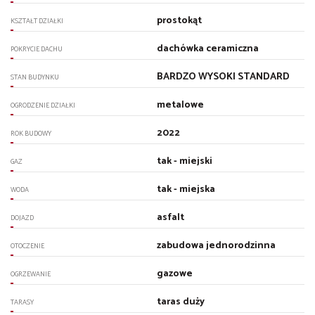
prostokąt
KSZTAŁT DZIAŁKI
dachówka ceramiczna
POKRYCIE DACHU
BARDZO WYSOKI STANDARD
STAN BUDYNKU
metalowe
OGRODZENIE DZIAŁKI
2022
ROK BUDOWY
tak - miejski
GAZ
tak - miejska
WODA
asfalt
DOJAZD
zabudowa jednorodzinna
OTOCZENIE
gazowe
OGRZEWANIE
taras duży
TARASY