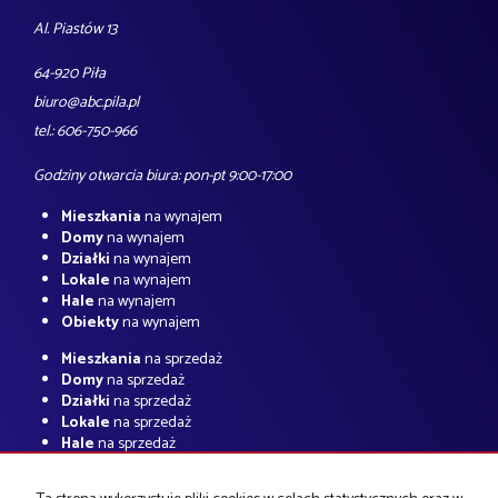
Al. Piastów 13
64-920 Piła
biuro@abc.pila.pl
tel.: 606-750-966
Godziny otwarcia biura: pon-pt 9:00-17:00
Mieszkania
na wynajem
Domy
na wynajem
Działki
na wynajem
Lokale
na wynajem
Hale
na wynajem
Obiekty
na wynajem
Mieszkania
na sprzedaż
Domy
na sprzedaż
Działki
na sprzedaż
Lokale
na sprzedaż
Hale
na sprzedaż
Obiekty
na sprzedaż