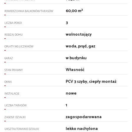
60,00 m²
POWIERZCHNIA BALKONÓW/TARASÓW
3
LICZBA POKOI
wolnostojący
RODZAJ DOMU
woda, prąd, gaz
OPŁATY WG LICZNIKÓW
w budynku
GARAŻ
Własność
STAN PRAWNY
PCV 3 szyby, ciepły montaż
OKNA
nowe
INSTALACJE
1
LICZBA TARASÓW
zagospodarowana
ZAGOSP. DZIAŁKI
lekko nachylona
UKSZTAŁTOWANIE DZIAŁKI