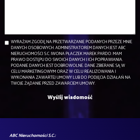
WYRAŻAM ZGODĘ NA PRZETWARZANIE PODANYCH PRZEZE MNIE
DANYCH OSOBOWYCH. ADMINISTRATOREM DANYCH JEST ABC
NIERUCHOMOŚCI S.C. IWONA PŁACZEK MAREK PARDO. MAM
PRAWO DOSTĘPU DO SWOICH DANYCH I ICH POPRAWIANIA.
PODANIE DANYCH JEST DOBROWOLNE. DANE ZBIERANE SĄ W
CELU MARKETINGOWYM ORAZ W CELU REALIZOWANIA I
WYKONANIA ZAWARTEJ UMOWY LUB DO PODJĘCIA DZIAŁAŃ NA
TWOJE ŻĄDANIE PRZED ZAWARCIEM UMOWY.
ABC Nieruchomości S.C.: