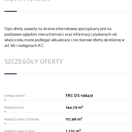
Opis oferty zawarty na stronie internetowej sporządzany jest na
podstawie oględzin nieruchomości oraz informacji uzyskanych od
właściciela, może podlegać aktualizacji i nie stanowi oferty określonej w
art. 66 i następnych K.C.
SZCZEGÓŁY OFERTY
FRC-DS-198431
SYMBOL OFERTY
144,79 m²
POWIERZCHNIA
117,96 m²
POWIERZCHNIA UŻYTKOWA
1 232 m²
POWIERZCHNIA DZIAŁKI