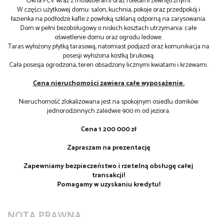
Okna PCV wraz z moskitierami oraz roletami zewnętrznymi.
W części użytkowej domu: salon, kuchnia, pokoje oraz przedpokój i
łazienka na podłodze kafle z powłoką szklaną odporną na zarysowania.
Dom w pełni bezobsługowy o niskich kosztach utrzymania: całe
oświetlenie domu oraz ogrodu ledowe.
Taras wyłożony płytką tarasową, natomiast podjazd oraz komunikacja na
posesji wyłożona kostką brukową.
Cała posesja ogrodzona, teren obsadzony licznymi kwiatami i krzewami.
Cena nieruchomości zawiera całe wyposażenie.
Nieruchomość zlokalizowana jest na spokojnym osiedlu domków
jednorodzinnych zaledwie 900 m od jeziora.
Cena 1 200 000 zł
Zapraszam na prezentację
Zapewniamy bezpieczeństwo i rzetelną obsługę całej
transakcji!
Pomagamy w uzyskaniu kredytu!
NOTA PRAWNA